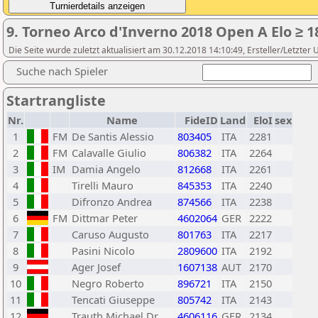
9. Torneo Arco d'Inverno 2018 Open A Elo ≥ 1
Die Seite wurde zuletzt aktualisiert am 30.12.2018 14:10:49, Ersteller/Letzter
Suche nach Spieler
Startrangliste
Nr.
Name
FideID
Land
EloI
sex
1
FM
De Santis Alessio
803405
ITA
2281
2
FM
Calavalle Giulio
806382
ITA
2264
3
IM
Damia Angelo
812668
ITA
2261
4
Tirelli Mauro
845353
ITA
2240
5
Difronzo Andrea
874566
ITA
2238
6
FM
Dittmar Peter
4602064
GER
2222
7
Caruso Augusto
801763
ITA
2217
8
Pasini Nicolo
2809600
ITA
2192
9
Ager Josef
1607138
AUT
2170
10
Negro Roberto
896721
ITA
2150
11
Tencati Giuseppe
805742
ITA
2143
12
Trauth Michael Dr.
4606116
GER
2134