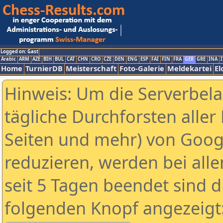
Logged on: Gast
Arabic
ARM
AZE
BIH
BUL
CAT
CHN
CRO
CZE
DEN
ENG
ESP
FAI
FIN
FRA
GER
GRE
INA
I
Home
TurnierDB
Meisterschaft
Foto-Galerie
Meldekartei
El
Hinweis: Um die Serverbel
tägliche Durchforsten aller 
Seiten und mehr) von Goog
reduzieren, werden bei alle
seit 5 Tagen beendet sind d
folgenden Knopf angezeigt