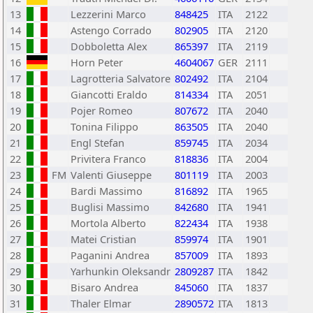
13
Lezzerini Marco
848425
ITA
2122
14
Astengo Corrado
802905
ITA
2120
15
Dobboletta Alex
865397
ITA
2119
16
Horn Peter
4604067
GER
2111
17
Lagrotteria Salvatore
802492
ITA
2104
18
Giancotti Eraldo
814334
ITA
2051
19
Pojer Romeo
807672
ITA
2040
20
Tonina Filippo
863505
ITA
2040
21
Engl Stefan
859745
ITA
2034
22
Privitera Franco
818836
ITA
2004
23
FM
Valenti Giuseppe
801119
ITA
2003
24
Bardi Massimo
816892
ITA
1965
25
Buglisi Massimo
842680
ITA
1941
26
Mortola Alberto
822434
ITA
1938
27
Matei Cristian
859974
ITA
1901
28
Paganini Andrea
857009
ITA
1893
29
Yarhunkin Oleksandr
2809287
ITA
1842
30
Bisaro Andrea
845060
ITA
1837
31
Thaler Elmar
2890572
ITA
1813