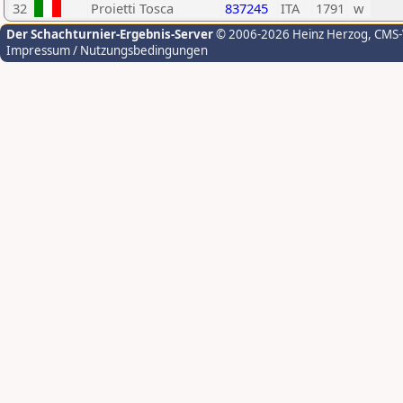
32
Proietti Tosca
837245
ITA
1791
w
Der Schachturnier-Ergebnis-Server
© 2006-2026 Heinz Herzog
, CMS
Impressum / Nutzungsbedingungen