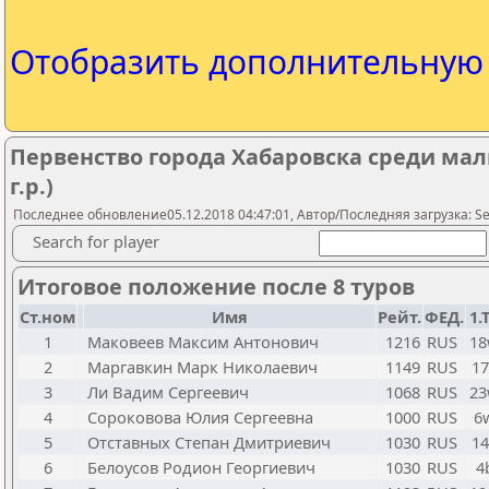
Отобразить дополнительну
Первенство города Хабаровска среди маль
г.р.)
Последнее обновление05.12.2018 04:47:01, Автор/Последняя загрузка: Seme
Search for player
Итоговое положение после 8 туров
Ст.ном
Имя
Рейт.
ФЕД.
1.
1
Маковеев Максим Антонович
1216
RUS
18
2
Маргавкин Марк Николаевич
1149
RUS
17
3
Ли Вадим Сергеевич
1068
RUS
23
4
Сороковова Юлия Сергеевна
1000
RUS
6
5
Отставных Степан Дмитриевич
1030
RUS
14
6
Белоусов Родион Георгиевич
1030
RUS
4