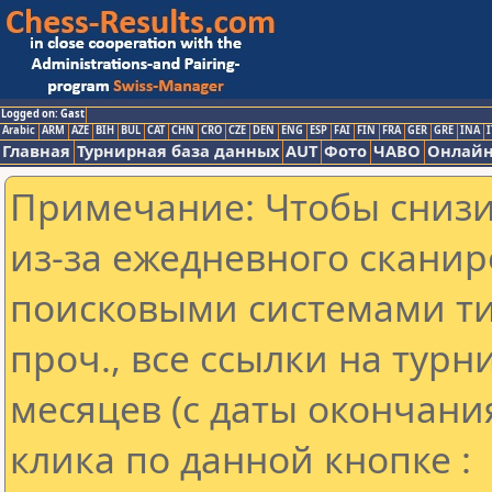
Logged on: Gast
Arabic
ARM
AZE
BIH
BUL
CAT
CHN
CRO
CZE
DEN
ENG
ESP
FAI
FIN
FRA
GER
GRE
INA
I
Главная
Турнирная база данных
AUT
Фото
ЧАВО
Онлайн
Примечание: Чтобы снизит
из-за ежедневного сканир
поисковыми системами ти
проч., все ссылки на тур
месяцев (с даты окончани
клика по данной кнопке :