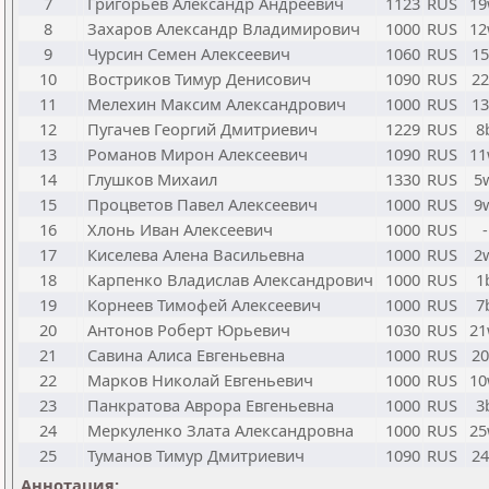
7
Григорьев Александр Андреевич
1123
RUS
19
8
Захаров Александр Владимирович
1000
RUS
12
9
Чурсин Семен Алексеевич
1060
RUS
15
10
Востриков Тимур Денисович
1090
RUS
22
11
Мелехин Максим Александрович
1000
RUS
13
12
Пугачев Георгий Дмитриевич
1229
RUS
8
13
Романов Мирон Алексеевич
1090
RUS
11
14
Глушков Михаил
1330
RUS
5
15
Процветов Павел Алексеевич
1000
RUS
9
16
Хлонь Иван Алексеевич
1000
RUS
-
17
Киселева Алена Васильевна
1000
RUS
2
18
Карпенко Владислав Александрович
1000
RUS
1
19
Корнеев Тимофей Алексеевич
1000
RUS
7
20
Антонов Роберт Юрьевич
1030
RUS
21
21
Савина Алиса Евгеньевна
1000
RUS
20
22
Марков Николай Евгеньевич
1000
RUS
10
23
Панкратова Аврора Евгеньевна
1000
RUS
3
24
Меркуленко Злата Александровна
1000
RUS
25
25
Туманов Тимур Дмитриевич
1090
RUS
24
Аннотация: