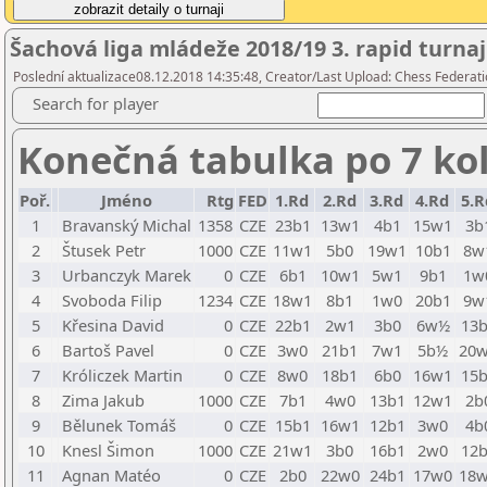
Šachová liga mládeže 2018/19 3. rapid turnaj
Poslední aktualizace08.12.2018 14:35:48, Creator/Last Upload: Chess Federati
Search for player
Konečná tabulka po 7 ko
Poř.
Jméno
Rtg
FED
1.Rd
2.Rd
3.Rd
4.Rd
5.R
1
Bravanský Michal
1358
CZE
23b1
13w1
4b1
15w1
3b
2
Štusek Petr
1000
CZE
11w1
5b0
19w1
10b1
8w
3
Urbanczyk Marek
0
CZE
6b1
10w1
5w1
9b1
1w
4
Svoboda Filip
1234
CZE
18w1
8b1
1w0
20b1
9w
5
Křesina David
0
CZE
22b1
2w1
3b0
6w½
13
6
Bartoš Pavel
0
CZE
3w0
21b1
7w1
5b½
20
7
Króliczek Martin
0
CZE
8w0
18b1
6b0
16w1
15
8
Zima Jakub
1000
CZE
7b1
4w0
13b1
12w1
2b
9
Bělunek Tomáš
0
CZE
15b1
16w1
12b1
3w0
4b
10
Knesl Šimon
1000
CZE
21w1
3b0
16b1
2w0
12
11
Agnan Matéo
0
CZE
2b0
22w0
24b1
17w0
18