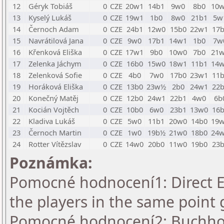
12
Géryk Tobiáš
0
CZE
20w1
14b1
9w0
8b0
10
13
Kyselý Lukáš
0
CZE
19w1
1b0
8w0
21b1
5w
14
Černoch Adam
0
CZE
24b1
12w0
15b0
22w1
17
15
Navrátilová Jana
0
CZE
9w0
17b1
14w1
1b0
7w
16
Křenková Eliška
0
CZE
17w1
9b0
10w0
7b0
21
17
Zelenka Jáchym
0
CZE
16b0
15w0
18w1
11b1
14
18
Zelenková Sofie
0
CZE
4b0
7w0
17b0
23w1
11
19
Horáková Eliška
0
CZE
13b0
23w½
2b0
24w1
22
20
Konečný Matěj
0
CZE
12b0
24w1
22b1
4w0
6b
21
Kocián Vojtěch
0
CZE
10b0
6w0
23b1
13w0
16
22
Kladiva Lukáš
0
CZE
5w0
11b1
20w0
14b0
19
23
Černoch Martin
0
CZE
1w0
19b½
21w0
18b0
24
24
Rotter Vítězslav
0
CZE
14w0
20b0
11w0
19b0
23
Poznámka:
Pomocné hodnocení1: Direct En
the players in the same point 
Pomocné hodnocení2: Buchholz