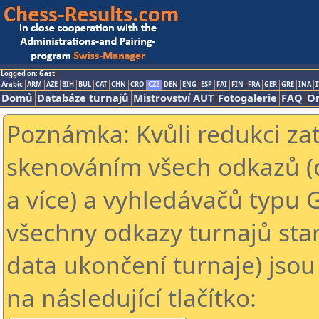
Logged on: Gast
Arabic
ARM
AZE
BIH
BUL
CAT
CHN
CRO
CZE
DEN
ENG
ESP
FAI
FIN
FRA
GER
GRE
INA
I
Domů
Databáze turnajů
Mistrovství AUT
Fotogalerie
FAQ
On
Poznámka: Kvůli redukci za
skenováním všech odkazů (
a více) a vyhledávačů typu 
všechny odkazy turnajů star
data ukončení turnaje) jsou
na následující tlačítko: