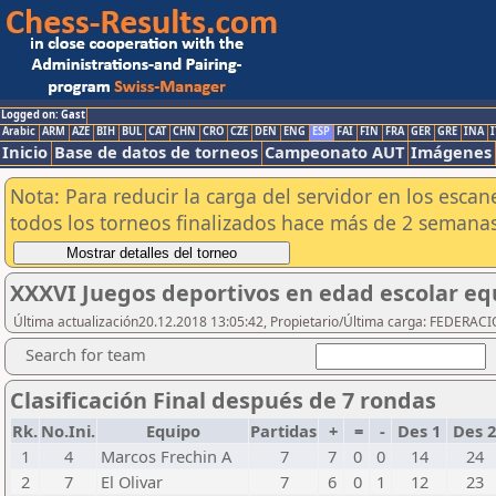
Logged on: Gast
Arabic
ARM
AZE
BIH
BUL
CAT
CHN
CRO
CZE
DEN
ENG
ESP
FAI
FIN
FRA
GER
GRE
INA
I
Inicio
Base de datos de torneos
Campeonato AUT
Imágenes
Nota: Para reducir la carga del servidor en los esc
todos los torneos finalizados hace más de 2 semanas
XXXVI Juegos deportivos en edad escolar eq
Última actualización20.12.2018 13:05:42, Propietario/Última carga: FEDER
Search for team
Clasificación Final después de 7 rondas
Rk.
No.Ini.
Equipo
Partidas
+
=
-
Des 1
Des 
1
4
Marcos Frechin A
7
7
0
0
14
24
2
7
El Olivar
7
6
0
1
12
23