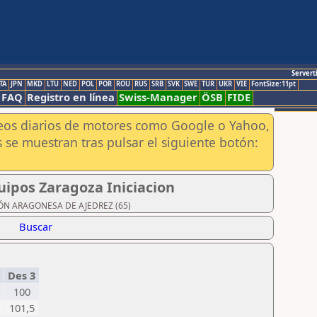
Servert
TA
JPN
MKD
LTU
NED
POL
POR
ROU
RUS
SRB
SVK
SWE
TUR
UKR
VIE
FontSize:11pt
FAQ
Registro en línea
Swiss-Manager
ÖSB
FIDE
aneos diarios de motores como Google o Yahoo,
 se muestran tras pulsar el siguiente botón:
uipos Zaragoza Iniciacion
ACIÓN ARAGONESA DE AJEDREZ (65)
Buscar
2
Des 3
100
101,5