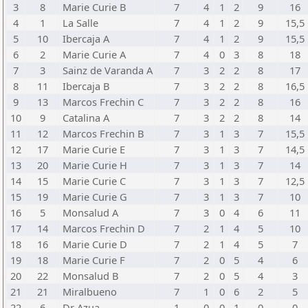
3
8
Marie Curie B
7
4
1
2
9
16
4
1
La Salle
7
4
1
2
9
15,5
5
10
Ibercaja A
7
4
1
2
9
15,5
6
2
Marie Curie A
7
4
0
3
8
18
7
3
Sainz de Varanda A
7
3
2
2
8
17
8
11
Ibercaja B
7
3
2
2
8
16,5
9
13
Marcos Frechin C
7
3
2
2
8
16
10
9
Catalina A
7
3
2
2
8
14
11
12
Marcos Frechin B
7
3
1
3
7
15,5
12
17
Marie Curie E
7
3
1
3
7
14,5
13
20
Marie Curie H
7
3
1
3
7
14
14
15
Marie Curie C
7
3
1
3
7
12,5
15
19
Marie Curie G
7
3
1
3
7
10
16
5
Monsalud A
7
3
0
4
6
11
17
14
Marcos Frechin D
7
2
1
4
5
10
18
16
Marie Curie D
7
2
1
4
5
7
19
18
Marie Curie F
7
2
0
5
4
6
20
22
Monsalud B
7
2
0
5
4
3
21
21
Miralbueno
7
1
0
6
2
5
22
6
Dr Azua
1
0
0
1
0
0