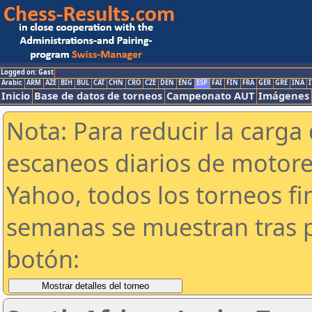
Logged on: Gast
Arabic
ARM
AZE
BIH
BUL
CAT
CHN
CRO
CZE
DEN
ENG
ESP
FAI
FIN
FRA
GER
GRE
INA
I
Inicio
Base de datos de torneos
Campeonato AUT
Imágenes
Nota: Para reducir la carga 
escaneos diarios de motor
Yahoo, todos los torneos f
semanas se muestran tras p
botón: