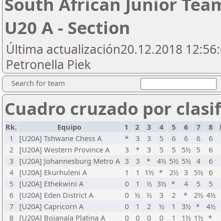
South African Junior Te
U20 A - Section
Última actualización20.12.2018 12:56:
Petronella Piek
Search for team
Cuadro cruzado por clasif
Rk.
Equipo
1
2
3
4
5
6
7
8
1
[U20A] Tshwane Chess A
*
3
3
5
6
6
6
6
2
[U20A] Western Province A
3
*
3
5
5
5½
5
6
3
[U20A] Johannesburg Metro A
3
3
*
4½
5½
5½
4
6
4
[U20A] Ekurhuleni A
1
1
1½
*
2½
3
5½
6
5
[U20A] Ethekwini A
0
1
½
3½
*
4
5
5
6
[U20A] Eden District A
0
½
½
3
2
*
2½
4½
7
[U20A] Capricorn A
0
1
2
½
1
3½
*
4½
8
[U20A] Bojanala Platina A
0
0
0
0
1
1½
1½
*