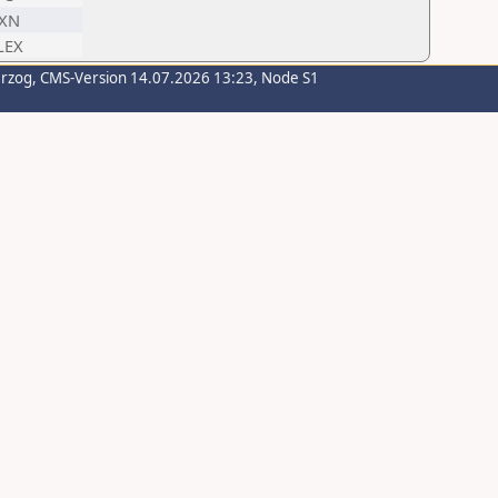
XN
LEX
erzog
, CMS-Version 14.07.2026 13:23, Node S1