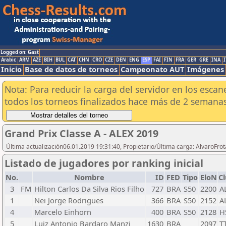
Logged on: Gast
Arabic
ARM
AZE
BIH
BUL
CAT
CHN
CRO
CZE
DEN
ENG
ESP
FAI
FIN
FRA
GER
GRE
INA
I
Inicio
Base de datos de torneos
Campeonato AUT
Imágenes
Nota: Para reducir la carga del servidor en los esc
todos los torneos finalizados hace más de 2 semanas
Grand Prix Classe A - ALEX 2019
Última actualización06.01.2019 19:31:40, Propietario/Última carga: AlvaroFrot
Listado de jugadores por ranking inicial
No.
Nombre
ID
FED
Tipo
EloN
C
3
FM
Hilton Carlos Da Silva Rios Filho
727
BRA
S50
2200
A
1
Nei Jorge Rodrigues
366
BRA
S50
2152
A
4
Marcelo Einhorn
400
BRA
S50
2128
H
5
Luiz Antonio Bardaro Manzi
1630
BRA
2097
T