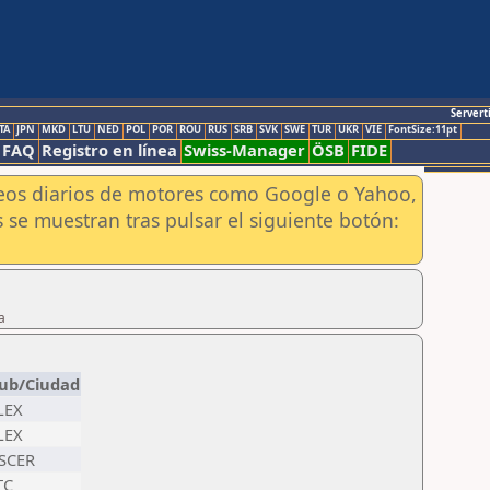
Servert
TA
JPN
MKD
LTU
NED
POL
POR
ROU
RUS
SRB
SVK
SWE
TUR
UKR
VIE
FontSize:11pt
FAQ
Registro en línea
Swiss-Manager
ÖSB
FIDE
aneos diarios de motores como Google o Yahoo,
 se muestran tras pulsar el siguiente botón:
a
lub/Ciudad
LEX
LEX
SCER
TC