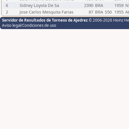
6
Sidney Loyola De Sa
2390
BRA
1959
N
2
Jose Carlos Mesquita Farias
87
BRA
S50
1955
A
Servidor de Resultados de Torneos de Ajedrez
© 2006-2026 Heinz H
Aviso legal/Condiciones de uso