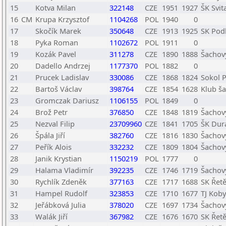
15
Kotva Milan
322148
CZE
1951
1927
ŠK Svit
16
CM
Krupa Krzysztof
1104268
POL
1940
0
17
Skočík Marek
350648
CZE
1913
1925
SK Podl
18
Pyka Roman
1102672
POL
1911
0
19
Kozák Pavel
311278
CZE
1890
1888
Šachový
20
Dadello Andrzej
1177370
POL
1882
0
21
Prucek Ladislav
330086
CZE
1868
1824
Sokol 
22
Bartoš Václav
398764
CZE
1854
1628
Klub ša
23
Gromczak Dariusz
1106155
POL
1849
0
24
Brož Petr
376850
CZE
1848
1819
Šachov
25
Nezval Filip
23709960
CZE
1841
1705
ŠK Dur
26
Špála Jiří
382760
CZE
1816
1830
Šachový
27
Peřík Alois
332232
CZE
1809
1804
Šachový
28
Janik Krystian
1150219
POL
1777
0
29
Halama Vladimír
392235
CZE
1746
1719
Šachový
30
Rychlík Zdeněk
377163
CZE
1717
1688
SK Řet
31
Hampel Rudolf
323853
CZE
1710
1677
TJ Koby
32
Jeřábková Julia
378020
CZE
1697
1734
Šachový
33
Walák Jiří
367982
CZE
1676
1670
SK Řet