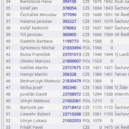
34
Bartošová Hana
394106
CZE
1675
1642
Klub ša
35
Kolář Jan
378054
CZE
1664
1843
Šachový
36
Čecháček Miroslav
377090
CZE
1648
1651
SK Řet
37
Halama Jaroslav
392227
CZE
1641
1579
Šachový
38
Kolář Radomír
378062
CZE
1637
1667
Šachový
39
Till Jaroslav
360805
CZE
1606
1569
SK Řet
40
Dadello Barbara
1199773
POL
1588
0
41
Syrkiewicz Michal
21833494
POL
1566
0
42
Bulva František
23701013
CZE
1546
1444
TJ Lan
43
Olesko Mariusz
21889007
POL
1523
0
44
Valíček Martin
23727675
CZE
1421
1421
Šachový
45
Hampl Martin
356328
CZE
1386
1401
Tatran 
46
Bednarczyk Mateusz
21830479
POL
1366
0
47
Mička Josef
392340
CZE
1360
1388
TJ Žďár
48
Juračák David
23708972
CZE
1294
1338
Interch
49
Uhryn Mateusz
21002061
POL
1215
0
50
Bartusík Jan
23718412
CZE
1172
1172
Šachový
51
Liewehr Robert
23710268
CZE
1081
1193
Šachový
52
Uhryn Lukasz
21002053
POL
1079
0
53
Frkáň Pavel
CZE
0
1475
SK Řet