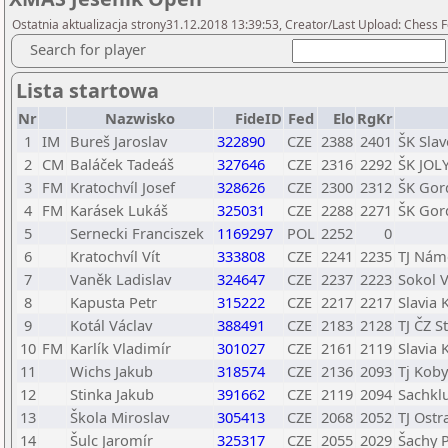
Ostatnia aktualizacja strony31.12.2018 13:39:53, Creator/Last Upload: Chess F
Search for player
Lista startowa
Nr
Nazwisko
FideID
Fed
Elo
RgKr
1
IM
Bureš Jaroslav
322890
CZE
2388
2401
ŠK Sla
2
CM
Baláček Tadeáš
327646
CZE
2316
2292
ŠK JOL
3
FM
Kratochvíl Josef
328626
CZE
2300
2312
ŠK Gord
4
FM
Karásek Lukáš
325031
CZE
2288
2271
ŠK Gord
5
Sernecki Franciszek
1169297
POL
2252
0
6
Kratochvíl Vít
333808
CZE
2241
2235
TJ Nám
7
Vaněk Ladislav
324647
CZE
2237
2223
Sokol 
8
Kapusta Petr
315222
CZE
2217
2217
Slavia 
9
Kotál Václav
388491
CZE
2183
2128
TJ ČZ S
10
FM
Karlík Vladimír
301027
CZE
2161
2119
Slavia 
11
Wichs Jakub
318574
CZE
2136
2093
Tj Koby
12
Stinka Jakub
391662
CZE
2119
2094
Sachkl
13
Škola Miroslav
305413
CZE
2068
2052
TJ Ostr
14
Šulc Jaromír
325317
CZE
2055
2029
Šachy P