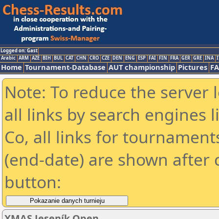
Logged on: Gast
Arabic
ARM
AZE
BIH
BUL
CAT
CHN
CRO
CZE
DEN
ENG
ESP
FAI
FIN
FRA
GER
GRE
INA
I
Home
Tournament-Database
AUT championship
Pictures
F
Note: To reduce the server 
all links by search engines
Co, all links for tournamen
(end-date) are shown after c
button:
XMAS Jeseník Open