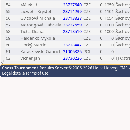
54
Málek Jiří
23727640
CZE
0
1259
Šachový
55
Liewehr Kryštof
23714239
CZE
0
1101
Šachový
56
Gvizdová Michala
23713828
CZE
0
1054
Šachový
57
Morongová Gabriela
23727659
CZE
0
1000
Šachový
58
Tichá Diana
23718510
CZE
0
1000
Šachový
59
Haidenko Mykola
CZE
0
0
Šachový
60
Horký Martin
23718447
CZE
0
0
Šachový
61
Karaszewski Gabriel
21006326
POL
0
0
62
Vicher Jan
23730226
CZE
0
0
TJ Ostr
Chess-Tournament-Results-Server
© 2006-2026 Heinz Herzog
, CMS-
Legal details/Terms of use