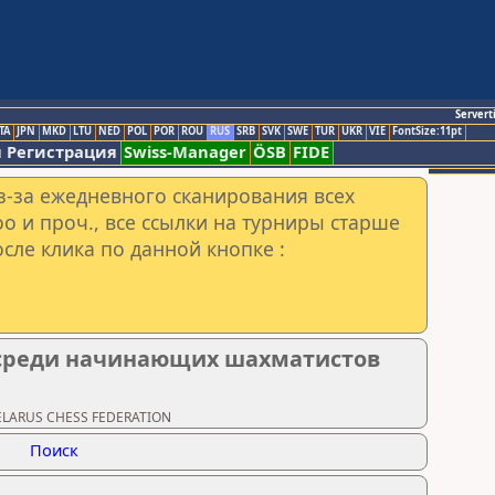
Servert
TA
JPN
MKD
LTU
NED
POL
POR
ROU
RUS
SRB
SVK
SWE
TUR
UKR
VIE
FontSize:11pt
 Регистрация
Swiss-Manager
ÖSB
FIDE
з-за ежедневного сканирования всех
o и проч., все ссылки на турниры старше
сле клика по данной кнопке :
среди начинающих шахматистов
BELARUS CHESS FEDERATION
Поиск