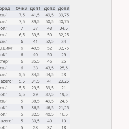
Город
Очки
Доп1
Доп2
Доп3
зь"
7,5
41,5
49,5
39,75
зь"
7,5
39,5
50,5
40,75
оК"
7
37
48
34,5
зь"
6,5
39,5
50
32,25
зь"
6
41
52,5
34
ДТДиМ"
6
40,5
52
32,75
оК"
6
40
50
29
тер"
6
35,5
46
25
зь"
6
33
43,5
25,5
зь"
5,5
34,5
44,5
23
azero"
5,5
31,5
41
23,25
зь"
5,5
29,5
39,5
21
оК"
5,5
29
37,5
19,5
зь"
5
38,5
49,5
24,5
оК"
5
36,5
46,5
21,25
оК"
5
32,5
40,5
16,5
azero"
5
30,5
40
19
оК"
5
28
37
18