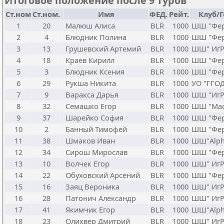
Итоговое положение после 9 туров
Ст.ном
Ст.ном.
Имя
ФЕД.
Рейт.
Клуб/
1
20
Малюш Алиса
BLR
1000
ШШ "Фер
2
4
Блюдник Полина
BLR
1000
ШШ "Фер
3
13
Грушевский Артемий
BLR
1000
ШШ" ИгР
4
18
Краев Кирилл
BLR
1000
ШШ "Фер
5
3
Блюдник Ксения
BLR
1000
ШШ "Фер
6
29
Рукша Никита
BLR
1000
УО "ГГО
7
9
Варакса Дарья
BLR
1000
ШШ "ИгР
8
32
Семашко Егор
BLR
1000
ШШ "Мас
9
37
Шарейко София
BLR
1000
ШШ "Фер
10
2
Банный Тимофей
BLR
1000
ШШ "Фер
11
38
Шмаков Иван
BLR
1000
ШШ"Alph
12
34
Сирош Мирослав
BLR
1000
ШШ "Фер
13
10
Волчек Егор
BLR
1000
ШШ" ИгР
14
22
Обуховский Арсений
BLR
1000
ШШ "Фер
15
16
Заяц Вероника
BLR
1000
ШШ" ИгР
16
28
Патонич Александр
BLR
1000
ШШ" ИгР
17
41
Якимчик Егор
BLR
1000
ШШ"Alph
18
23
Олихвер Дмитрий
BLR
1000
ШШ" ИгР