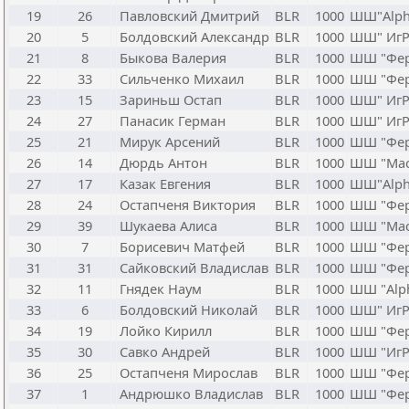
19
26
Павловский Дмитрий
BLR
1000
ШШ"Alph
20
5
Болдовский Александр
BLR
1000
ШШ" ИгР
21
8
Быкова Валерия
BLR
1000
ШШ "Фер
22
33
Сильченко Михаил
BLR
1000
ШШ "Фер
23
15
Зариньш Остап
BLR
1000
ШШ" ИгР
24
27
Панасик Герман
BLR
1000
ШШ" ИгР
25
21
Мирук Арсений
BLR
1000
ШШ "Фер
26
14
Дюрдь Антон
BLR
1000
ШШ "Мас
27
17
Казак Евгения
BLR
1000
ШШ"Alph
28
24
Остапченя Виктория
BLR
1000
ШШ "Фер
29
39
Шукаева Алиса
BLR
1000
ШШ "Мас
30
7
Борисевич Матфей
BLR
1000
ШШ "Фер
31
31
Сайковский Владислав
BLR
1000
ШШ "Фер
32
11
Гнядек Наум
BLR
1000
ШШ "Alp
33
6
Болдовский Николай
BLR
1000
ШШ" ИгР
34
19
Лойко Кирилл
BLR
1000
ШШ "Фер
35
30
Савко Андрей
BLR
1000
ШШ "ИгР
36
25
Остапченя Мирослав
BLR
1000
ШШ "Фер
37
1
Андрюшко Владислав
BLR
1000
ШШ "Фер