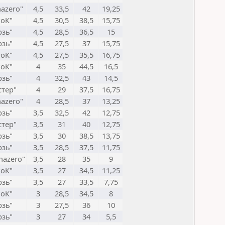
azero"
4,5
33,5
42
19,25
оК"
4,5
30,5
38,5
15,75
зь"
4,5
28,5
36,5
15
зь"
4,5
27,5
37
15,75
оК"
4,5
27,5
35,5
16,75
оК"
4
35
44,5
16,5
зь"
4
32,5
43
14,5
тер"
4
29
37,5
16,75
azero"
4
28,5
37
13,25
зь"
3,5
32,5
42
12,75
тер"
3,5
31
40
12,75
зь"
3,5
30
38,5
13,75
зь"
3,5
28,5
37,5
11,75
hazero"
3,5
28
35
9
оК"
3,5
27
34,5
11,25
зь"
3,5
27
33,5
7,75
оК"
3
28,5
34,5
8
зь"
3
27,5
36
10
зь"
3
27
34
5,5