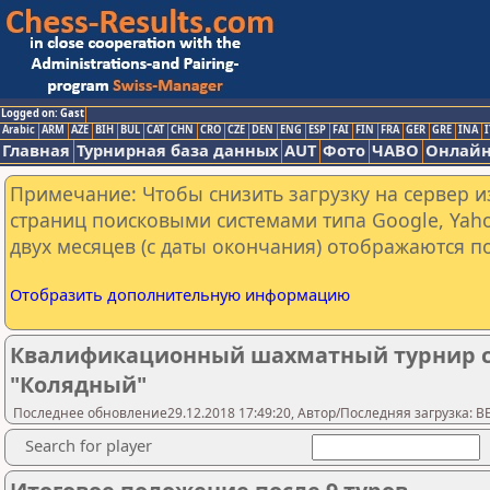
Logged on: Gast
Arabic
ARM
AZE
BIH
BUL
CAT
CHN
CRO
CZE
DEN
ENG
ESP
FAI
FIN
FRA
GER
GRE
INA
I
Главная
Турнирная база данных
AUT
Фото
ЧАВО
Онлайн
Примечание: Чтобы снизить загрузку на сервер и
страниц поисковыми системами типа Google, Yaho
двух месяцев (с даты окончания) отображаются по
Отобразить дополнительную информацию
Квалификационный шахматный турнир 
"Колядный"
Последнее обновление29.12.2018 17:49:20, Автор/Последняя загрузка: 
Search for player