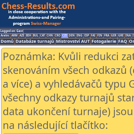
Logged on: Gast
Arabic
ARM
AZE
BIH
BUL
CAT
CHN
CRO
CZE
DEN
ENG
ESP
FAI
FIN
FRA
GER
GRE
INA
I
Domů
Databáze turnajů
Mistrovství AUT
Fotogalerie
FAQ
On
Poznámka: Kvůli redukci za
skenováním všech odkazů (
a více) a vyhledávačů typu 
všechny odkazy turnajů star
data ukončení turnaje) jsou
na následující tlačítko: