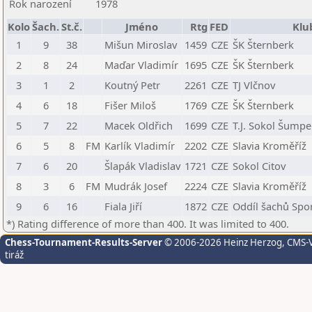
Rok narození
1978
Kolo
Šach.
St.č.
Jméno
Rtg
FED
Klu
1
9
38
Mišun Miroslav
1459
CZE
ŠK Šternberk
2
8
24
Maďar Vladimír
1695
CZE
ŠK Šternberk
3
1
2
Koutný Petr
2261
CZE
TJ Vlčnov
4
6
18
Fišer Miloš
1769
CZE
ŠK Šternberk
5
7
22
Macek Oldřich
1699
CZE
T.J. Sokol Šumpe
6
5
8
FM
Karlík Vladimír
2202
CZE
Slavia Kroměříž
7
6
20
Šlapák Vladislav
1721
CZE
Sokol Citov
8
3
6
FM
Mudrák Josef
2224
CZE
Slavia Kroměříž
9
6
16
Fiala Jiří
1872
CZE
Oddíl šachů Spo
*) Rating difference of more than 400. It was limited to 400.
Chess-Tournament-Results-Server
© 2006-2026 Heinz Herzog
, CMS-
tiráž