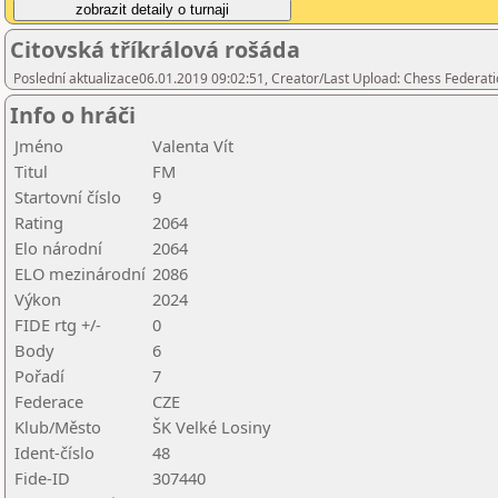
Citovská tříkrálová rošáda
Poslední aktualizace06.01.2019 09:02:51, Creator/Last Upload: Chess Federati
Info o hráči
Jméno
Valenta Vít
Titul
FM
Startovní číslo
9
Rating
2064
Elo národní
2064
ELO mezinárodní
2086
Výkon
2024
FIDE rtg +/-
0
Body
6
Pořadí
7
Federace
CZE
Klub/Město
ŠK Velké Losiny
Ident-číslo
48
Fide-ID
307440