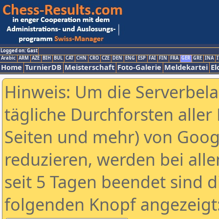
Logged on: Gast
Arabic
ARM
AZE
BIH
BUL
CAT
CHN
CRO
CZE
DEN
ENG
ESP
FAI
FIN
FRA
GER
GRE
INA
I
Home
TurnierDB
Meisterschaft
Foto-Galerie
Meldekartei
El
Hinweis: Um die Serverbel
tägliche Durchforsten aller 
Seiten und mehr) von Goog
reduzieren, werden bei alle
seit 5 Tagen beendet sind d
folgenden Knopf angezeigt