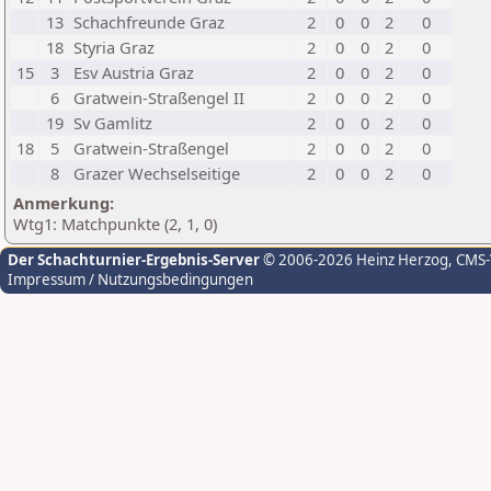
13
Schachfreunde Graz
2
0
0
2
0
18
Styria Graz
2
0
0
2
0
15
3
Esv Austria Graz
2
0
0
2
0
6
Gratwein-Straßengel II
2
0
0
2
0
19
Sv Gamlitz
2
0
0
2
0
18
5
Gratwein-Straßengel
2
0
0
2
0
8
Grazer Wechselseitige
2
0
0
2
0
Anmerkung:
Wtg1: Matchpunkte (2, 1, 0)
Der Schachturnier-Ergebnis-Server
© 2006-2026 Heinz Herzog
, CMS
Impressum / Nutzungsbedingungen