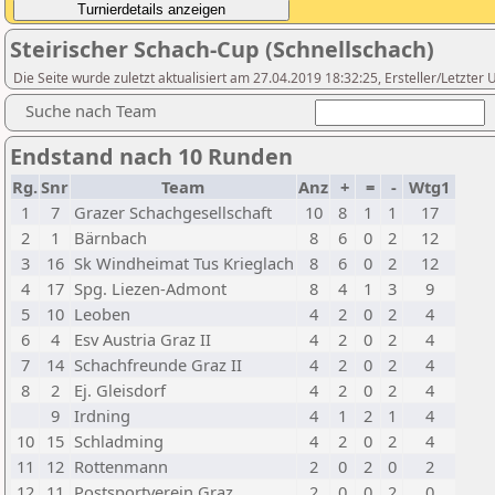
Steirischer Schach-Cup (Schnellschach)
Die Seite wurde zuletzt aktualisiert am 27.04.2019 18:32:25, Ersteller/Letzter
Suche nach Team
Endstand nach 10 Runden
Rg.
Snr
Team
Anz
+
=
-
Wtg1
1
7
Grazer Schachgesellschaft
10
8
1
1
17
2
1
Bärnbach
8
6
0
2
12
3
16
Sk Windheimat Tus Krieglach
8
6
0
2
12
4
17
Spg. Liezen-Admont
8
4
1
3
9
5
10
Leoben
4
2
0
2
4
6
4
Esv Austria Graz II
4
2
0
2
4
7
14
Schachfreunde Graz II
4
2
0
2
4
8
2
Ej. Gleisdorf
4
2
0
2
4
9
Irdning
4
1
2
1
4
10
15
Schladming
4
2
0
2
4
11
12
Rottenmann
2
0
2
0
2
12
11
Postsportverein Graz
2
0
0
2
0