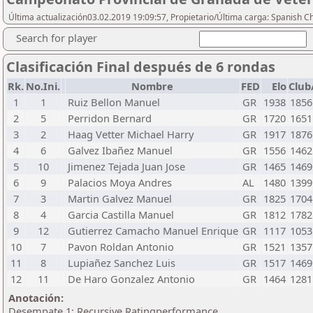
Última actualización03.02.2019 19:09:57, Propietario/Última carga: Spanish C
Search for player
Clasificación Final después de 6 rondas
Rk.
No.Ini.
Nombre
FED
Elo
Club
1
1
Ruiz Bellon Manuel
GR
1938
1856
2
5
Perridon Bernard
GR
1720
1651
3
2
Haag Vetter Michael Harry
GR
1917
1876
4
6
Galvez Ibañez Manuel
GR
1556
1462
5
10
Jimenez Tejada Juan Jose
GR
1465
1469
6
9
Palacios Moya Andres
AL
1480
1399
7
3
Martin Galvez Manuel
GR
1825
1704
8
4
Garcia Castilla Manuel
GR
1812
1782
9
12
Gutierrez Camacho Manuel Enrique
GR
1117
1053
10
7
Pavon Roldan Antonio
GR
1521
1357
11
8
Lupiañez Sanchez Luis
GR
1517
1469
12
11
De Haro Gonzalez Antonio
GR
1464
1281
Anotación:
Desempate 1: Recursive Ratingperformance