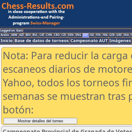
Logged on: Gast
Arabic
ARM
AZE
BIH
BUL
CAT
CHN
CRO
CZE
DEN
ENG
ESP
FAI
FIN
FRA
GER
GRE
INA
I
Inicio
Base de datos de torneos
Campeonato AUT
Imágenes
Nota: Para reducir la carga 
escaneos diarios de motor
Yahoo, todos los torneos f
semanas se muestran tras p
botón:
Campeonato Provincial de Granada de Veter