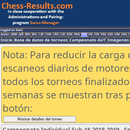
Logged on: Gast
Arabic
ARM
AZE
BIH
BUL
CAT
CHN
CRO
CZE
DEN
ENG
ESP
FAI
FIN
FRA
GER
GRE
INA
I
Inicio
Base de datos de torneos
Campeonato AUT
Imágenes
Nota: Para reducir la carga 
escaneos diarios de motor
todos los torneos finalizad
semanas se muestran tras p
botón:
Campeonato Individual Sub-16 2018-2019 - S