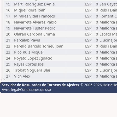
15
Marti Rodriguez DAniel
ESP
0
San Caye
16
Miquel Riera Joan
ESP
0
Reis i Da
17
Miralles Vidal Francecs
ESP
0
Foment 
18
Navarrete Alvarez Pablo
ESP
0
Mallorca 
19
Navarrete Fuster Pedro
ESP
0
Mallorca 
20
Olaran Cardona Emma
ESP
0
Escacs Ma
21
Parcalab Pavel
ESP
0
Llucmajo
22
Perello Barcelo Tomeu Joan
ESP
0
Reis i Da
23
Pico Ruiz Miquel
ESP
0
Mallorca 
24
Poyato López Ignacio
ESP
0
Mallorca 
25
Reyes Cortes Joel
ESP
0
Mallorca 
26
Trobat Noguera Blai
ESP
0
Llucmajo
27
Vich Alex
ESP
0
Mallorca 
Servidor de Resultados de Torneos de Ajedrez
© 2006-2026 Heinz H
Aviso legal/Condiciones de uso