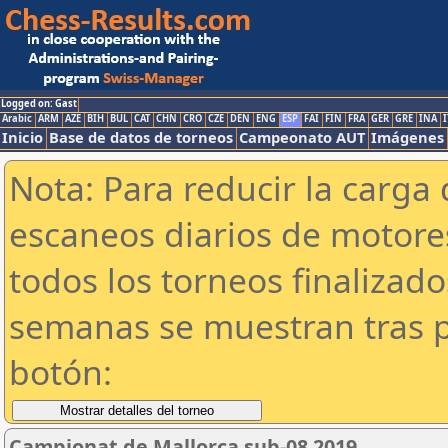
Logged on: Gast
Arabic
ARM
AZE
BIH
BUL
CAT
CHN
CRO
CZE
DEN
ENG
ESP
FAI
FIN
FRA
GER
GRE
INA
I
Inicio
Base de datos de torneos
Campeonato AUT
Imágenes
Nota: Para reducir la carga 
escaneos diarios de motor
todos los torneos finalizad
semanas se muestran tras p
botón:
Campionat de Mallorca sub-08 2019