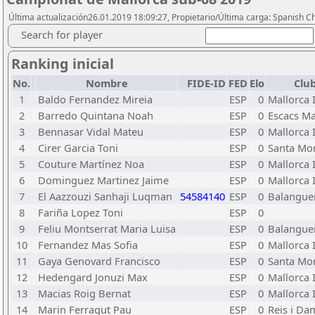
Última actualización26.01.2019 18:09:27, Propietario/Última carga: Spanish C
Search for player
Ranking inicial
No.
Nombre
FIDE-ID
FED
Elo
Clu
1
Baldo Fernandez Mireia
ESP
0
Mallorca 
2
Barredo Quintana Noah
ESP
0
Escacs Ma
3
Bennasar Vidal Mateu
ESP
0
Mallorca 
4
Cirer Garcia Toni
ESP
0
Santa Mo
5
Couture Martínez Noa
ESP
0
Mallorca 
6
Dominguez Martinez Jaime
ESP
0
Mallorca 
7
El Aazzouzi Sanhaji Luqman
54584140
ESP
0
Balangue
8
Fariña Lopez Toni
ESP
0
9
Feliu Montserrat Maria Luisa
ESP
0
Balangue
10
Fernandez Mas Sofia
ESP
0
Mallorca 
11
Gaya Genovard Francisco
ESP
0
Santa Mo
12
Hedengard Jonuzi Max
ESP
0
Mallorca 
13
Macias Roig Bernat
ESP
0
Mallorca 
14
Marin Ferragut Pau
ESP
0
Reis i Da