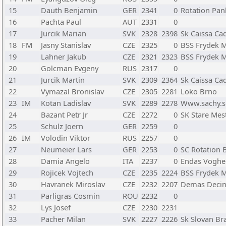
15
Dauth Benjamin
GER
2341
0
Rotation Pa
16
Pachta Paul
AUT
2331
0
17
Jurcik Marian
SVK
2328
2398
Sk Caissa Ca
18
FM
Jasny Stanislav
CZE
2325
0
BSS Frydek M
19
Lahner Jakub
CZE
2321
2323
BSS Frydek M
20
Golcman Evgeny
RUS
2317
0
21
Jurcik Martin
SVK
2309
2364
Sk Caissa Ca
22
Vymazal Bronislav
CZE
2305
2281
Loko Brno
23
IM
Kotan Ladislav
SVK
2289
2278
Www.sachy.s
24
Bazant Petr Jr
CZE
2272
0
SK Stare Mes
25
Schulz Joern
GER
2259
0
26
IM
Volodin Viktor
RUS
2257
0
27
Neumeier Lars
GER
2253
0
SC Rotation B
28
Damia Angelo
ITA
2237
0
Endas Voghe
29
Rojicek Vojtech
CZE
2235
2224
BSS Frydek M
30
Havranek Miroslav
CZE
2232
2207
Demas Deci
31
Parligras Cosmin
ROU
2232
0
32
Lys Josef
CZE
2230
2231
33
Pacher Milan
SVK
2227
2226
Sk Slovan Bra