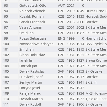
93
Gutdeutsch Otto
AUT
2021
0
94
Vojacek Zdenek
CZE
2019
1849
Duras Brno 
95
Kusalik Roman
CZE
2016
1935
Horacek Sud
96
Sanak Frantisek
CZE
2013
2000
Borsice
97
Vavra Antonin
CZE
2001
2002
SK Stare Mes
98
Smid Jan
CZE
2000
1987
SK Stare Mes
99
Pozzo Sebastian
ENG
1999
0
Hamon Scho
100
Novosadova Kristyna
CZE
1985
1914
BSS Frydek M
101
Smid Jan
CZE
1982
1815
SK Stare Mes
102
Blaha Bohuslav
CZE
1981
1921
SK Stare Mes
103
Janek Jiri
CZE
1980
1927
Slavia Krome
104
Horsak Jan
CZE
1971
1947
SK Stare Mes
105
Diviak Rastislav
SVK
1968
1953
Sk Osuske
106
Ludvicek Josef
CZE
1967
1917
Borsice
107
Senkyr Martin
CZE
1966
1941
SK Zlin
108
Horyna Josef
CZE
1957
1942
109
Rafaja Marek
CZE
1957
1934
MKS Holesov
110
Dvorak Martin
CZE
1947
1932
TJ Sokol Pos
111
Diviak Rudolf
SVK
1943
1906
Sk Osuske