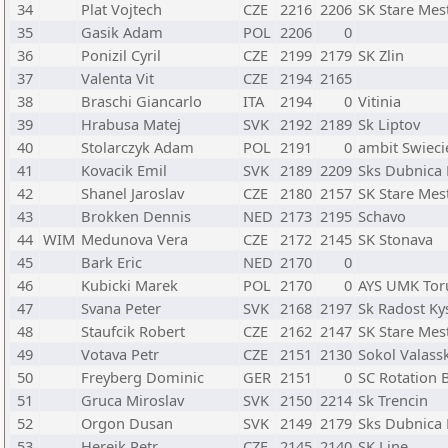
34
Plat Vojtech
CZE
2216
2206
SK Stare Mes
35
Gasik Adam
POL
2206
0
36
Ponizil Cyril
CZE
2199
2179
SK Zlin
37
Valenta Vit
CZE
2194
2165
38
Braschi Giancarlo
ITA
2194
0
Vitinia
39
Hrabusa Matej
SVK
2192
2189
Sk Liptov
40
Stolarczyk Adam
POL
2191
0
ambit Swieci
41
Kovacik Emil
SVK
2189
2209
Sks Dubnica
42
Shanel Jaroslav
CZE
2180
2157
SK Stare Mes
43
Brokken Dennis
NED
2173
2195
Schavo
44
WIM
Medunova Vera
CZE
2172
2145
SK Stonava
45
Bark Eric
NED
2170
0
46
Kubicki Marek
POL
2170
0
AYS UMK Tor
47
Svana Peter
SVK
2168
2197
Sk Radost K
48
Staufcik Robert
CZE
2162
2147
SK Stare Mes
49
Votava Petr
CZE
2151
2130
Sokol Valass
50
Freyberg Dominic
GER
2151
0
SC Rotation B
51
Gruca Miroslav
SVK
2150
2214
Sk Trencin
52
Orgon Dusan
SVK
2149
2179
Sks Dubnica
53
Herejk Petr
CZE
2145
2140
SK Line