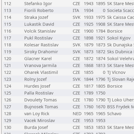
112
Stefanko Igor
CZE
1943
1895
SK Stare Mes
113
Fiorili Roberto
ITA
1934
0
Societa Scacc
114
Straka Jozef
SVK
1933
1975
Sk Caissa Ca
115
Lukastik David
CZE
1925
1908
SK Stare Mes
116
Volcik Stanislav
CZE
1900
1784
Borsice
117
Pukl Rostislav
CZE
1898
1921
Sokol Kyjov
118
Kolesar Rastislav
SVK
1879
1873
Sk Dunajska 
119
Siroky Drahomir
SVK
1873
1872
Sks Dubnica
120
Glacner Karel
CZE
1872
1874
Sokol Velehr
121
Vranova Jarmila
CZE
1868
1813
SK Stare Mes
122
Oharek Vlastimil
CZE
1855
0
TJ Vlcnov
123
Rolny Jozef
SVK
1844
1796
Tj Slovan Raj
124
Hurdes Josef
CZE
1817
1805
Borsice
125
Palla Rostislav
CZE
1789
1750
126
Dvoulety Tomas
CZE
1780
1790
TJ Loko Uher
127
Bujnosek Tomas
CZE
1760
1670
BSS Frydek M
128
van Loy Rick
NED
1965
1965
Schavo
129
Vacek Miroslav
CZE
1953
1953
130
Burda Josef
CZE
1853
1853
SK Stare Mes