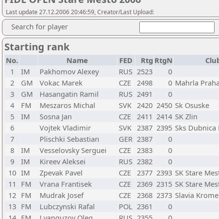
Last update 27.12.2006 20:46:59, Creator/Last Upload:
Search for player
Starting rank
No.
Name
FED
Rtg
RtgN
Clu
1
IM
Pakhomov Alexey
RUS
2523
0
2
GM
Vokac Marek
CZE
2498
0
Mahrla Prah
3
GM
Hasangatin Ramil
RUS
2491
0
4
FM
Meszaros Michal
SVK
2420
2450
Sk Osuske
5
IM
Sosna Jan
CZE
2411
2414
SK Zlin
6
Vojtek Vladimir
SVK
2387
2395
Sks Dubnica
7
Plischki Sebastian
GER
2387
0
8
IM
Vesselovsky Serguei
CZE
2383
0
9
IM
Kireev Aleksei
RUS
2382
0
10
IM
Zpevak Pavel
CZE
2377
2393
SK Stare Mes
11
FM
Vrana Frantisek
CZE
2369
2315
SK Stare Mes
12
FM
Mudrak Josef
CZE
2368
2373
Slavia Krome
13
FM
Lubczynski Rafal
POL
2361
0
14
FM
Lyanguzov Oleg
RUS
2355
0