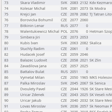
73
Skara Vladimir
SVK
2083
2132
Kdv Kezmaro
74
Kolesar Michal
SVK
2081
2073
Sk Modra
75
Krejci Jan
CZE
2078
2082
TJ Tatran Lito
76
Borovicka Bohumil
CZE
2077
2060
77
Bitkinin Lenar
RUS
2077
0
78
Walentukiewicz Michal
POL
2076
0
Hetman Szop
79
Simbera Jiri
CZE
2073
2053
80
Kubis Ivan
SVK
2063
2082
Skalica
81
Stuchly Radim
CZE
2061
0
82
Hudacek Josef
CZE
2059
2046
83
Balazec Ludovit
CZE
2058
2021
SK Zlin
84
Zavadilova Jana
CZE
2057
2025
85
Battalov Bulat
RUS
2051
0
86
Vymetal Milan
CZE
2050
1965
MKS Holesov
87
Palka Miroslav
SVK
2045
2067
Sk Senica
88
Dvoulety Pavel
CZE
2044
1926
SK Stare Mes
89
Uricar Zdenek
CZE
2043
2025
SK Veseli n/
90
Uricar Jakub
CZE
2040
2032
SK Stare Mes
91
Lovas Miroslav
SVK
2036
2057
Sk Neomax P
92
Pecha Tomas
CZE
2035
2018
BSS Frydek M