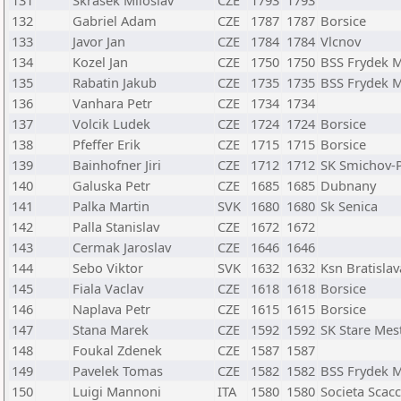
131
Skrasek Miloslav
CZE
1793
1793
132
Gabriel Adam
CZE
1787
1787
Borsice
133
Javor Jan
CZE
1784
1784
Vlcnov
134
Kozel Jan
CZE
1750
1750
BSS Frydek M
135
Rabatin Jakub
CZE
1735
1735
BSS Frydek M
136
Vanhara Petr
CZE
1734
1734
137
Volcik Ludek
CZE
1724
1724
Borsice
138
Pfeffer Erik
CZE
1715
1715
Borsice
139
Bainhofner Jiri
CZE
1712
1712
SK Smichov-
140
Galuska Petr
CZE
1685
1685
Dubnany
141
Palka Martin
SVK
1680
1680
Sk Senica
142
Palla Stanislav
CZE
1672
1672
143
Cermak Jaroslav
CZE
1646
1646
144
Sebo Viktor
SVK
1632
1632
Ksn Bratislav
145
Fiala Vaclav
CZE
1618
1618
Borsice
146
Naplava Petr
CZE
1615
1615
Borsice
147
Stana Marek
CZE
1592
1592
SK Stare Mes
148
Foukal Zdenek
CZE
1587
1587
149
Pavelek Tomas
CZE
1582
1582
BSS Frydek M
150
Luigi Mannoni
ITA
1580
1580
Societa Scacc