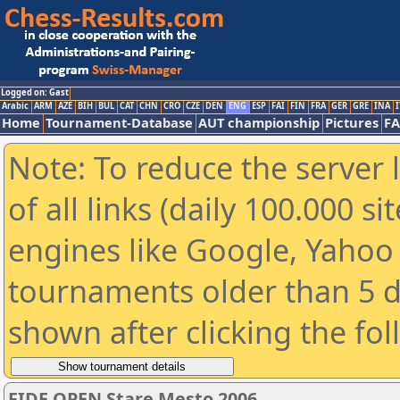
Logged on: Gast
Arabic
ARM
AZE
BIH
BUL
CAT
CHN
CRO
CZE
DEN
ENG
ESP
FAI
FIN
FRA
GER
GRE
INA
I
Home
Tournament-Database
AUT championship
Pictures
F
Note: To reduce the server 
of all links (daily 100.000 s
engines like Google, Yahoo a
tournaments older than 5 d
shown after clicking the fo
FIDE OPEN Stare Mesto 2006