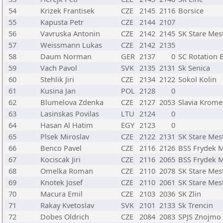
54
Krizek Frantisek
CZE
2145
2116
Borsice
55
Kapusta Petr
CZE
2144
2107
56
Vavruska Antonin
CZE
2142
2145
SK Stare Mes
57
Weissmann Lukas
CZE
2142
2135
58
Daum Norman
GER
2137
0
SC Rotation B
59
Vach Pavol
SVK
2135
2131
Sk Senica
60
Stehlik Jiri
CZE
2134
2122
Sokol Kolin
61
Kusina Jan
POL
2128
0
62
Blumelova Zdenka
CZE
2127
2053
Slavia Krome
63
Lasinskas Povilas
LTU
2124
0
64
Hasan Al Hatim
EGY
2123
0
65
Plsek Miroslav
CZE
2122
2131
SK Stare Mes
66
Benco Pavel
CZE
2116
2126
BSS Frydek M
67
Kociscak Jiri
CZE
2116
2065
BSS Frydek M
68
Omelka Roman
CZE
2110
2078
SK Stare Mes
69
Knotek Josef
CZE
2110
2061
SK Stare Mes
70
Macura Emil
CZE
2103
2036
SK Zlin
71
Rakay Kvetoslav
SVK
2101
2133
Sk Trencin
72
Dobes Oldrich
CZE
2084
2083
SPJS Znojmo