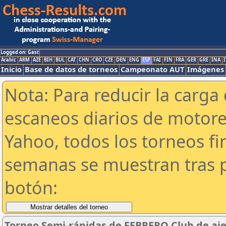
Logged on: Gast
Arabic
ARM
AZE
BIH
BUL
CAT
CHN
CRO
CZE
DEN
ENG
ESP
FAI
FIN
FRA
GER
GRE
INA
I
Inicio
Base de datos de torneos
Campeonato AUT
Imágenes
Nota: Para reducir la carga 
escaneos diarios de motor
Yahoo, todos los torneos f
semanas se muestran tras p
botón:
Torneo Semi-rápidas de FEBRERO Club de aje