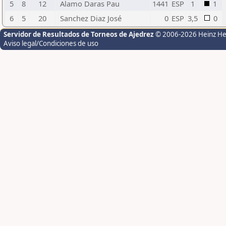
5
8
12
Alamo Daras Pau
1441
ESP
1
1
6
5
20
Sanchez Diaz José
0
ESP
3,5
0
Servidor de Resultados de Torneos de Ajedrez
© 2006-2026 Heinz H
Aviso legal/Condiciones de uso