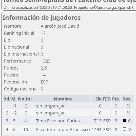
Última actualización15.02.2019 21:50:52, Propietario/Última carga: Spanish C
Información de jugadores
Nombre
Alarcón José David
Ranking inicial
17
Elo
0
Elo nacional
0
Elo internacional
0
Performance
1323
Puntos
2,5
Puesto
14
Federación
ESP
Código nacional
0
Rd.
M.
No.Ini.
Nombre
Elo
FED
Pts.
Res.
1
11
-2
sin emparejar
0
0
- ½
2
12
-2
sin emparejar
0
0
- ½
3
5
4
Tena Escolano Carlos
1713
ESP
3
0
4
6
10
Escudero Lopez Francisco
1484
ESP
3
½