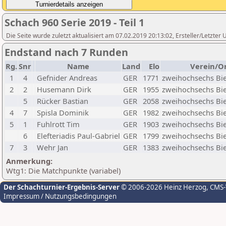
Schach 960 Serie 2019 - Teil 1
Die Seite wurde zuletzt aktualisiert am 07.02.2019 20:13:02, Ersteller/Letzter 
Endstand nach 7 Runden
Rg.
Snr
Name
Land
Elo
Verein/O
1
4
Gefnider Andreas
GER
1771
zweihochsechs Biel
2
2
Husemann Dirk
GER
1955
zweihochsechs Biel
5
Rücker Bastian
GER
2058
zweihochsechs Biel
4
7
Spisla Dominik
GER
1982
zweihochsechs Biel
5
1
Fuhlrott Tim
GER
1903
zweihochsechs Biel
6
Elefteriadis Paul-Gabriel
GER
1799
zweihochsechs Biel
7
3
Wehr Jan
GER
1383
zweihochsechs Biel
Anmerkung:
Wtg1: Die Matchpunkte (variabel)
Der Schachturnier-Ergebnis-Server
© 2006-2026 Heinz Herzog
, CMS
Impressum / Nutzungsbedingungen