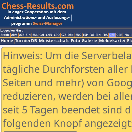
Logged on: Gast
Arabic
ARM
AZE
BIH
BUL
CAT
CHN
CRO
CZE
DEN
ENG
ESP
FAI
FIN
FRA
GER
GRE
INA
I
Home
TurnierDB
Meisterschaft
Foto-Galerie
Meldekartei
El
Hinweis: Um die Serverbel
tägliche Durchforsten aller 
Seiten und mehr) von Goog
reduzieren, werden bei alle
seit 5 Tagen beendet sind d
folgenden Knopf angezeigt