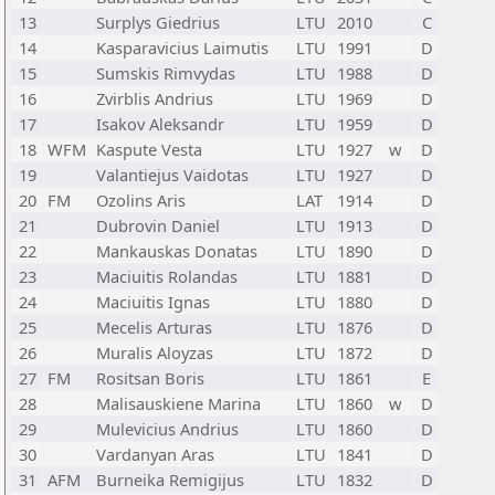
13
Surplys Giedrius
LTU
2010
C
14
Kasparavicius Laimutis
LTU
1991
D
15
Sumskis Rimvydas
LTU
1988
D
16
Zvirblis Andrius
LTU
1969
D
17
Isakov Aleksandr
LTU
1959
D
18
WFM
Kaspute Vesta
LTU
1927
w
D
19
Valantiejus Vaidotas
LTU
1927
D
20
FM
Ozolins Aris
LAT
1914
D
21
Dubrovin Daniel
LTU
1913
D
22
Mankauskas Donatas
LTU
1890
D
23
Maciuitis Rolandas
LTU
1881
D
24
Maciuitis Ignas
LTU
1880
D
25
Mecelis Arturas
LTU
1876
D
26
Muralis Aloyzas
LTU
1872
D
27
FM
Rositsan Boris
LTU
1861
E
28
Malisauskiene Marina
LTU
1860
w
D
29
Mulevicius Andrius
LTU
1860
D
30
Vardanyan Aras
LTU
1841
D
31
AFM
Burneika Remigijus
LTU
1832
D