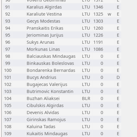
91
Karalius Algirdas
LTU
1346
E
92
Karaliute Vestina
LTU
1325
w
E
93
Gecys Modestas
LTU
1303
E
94
Pranskaitis Erikas
LTU
1260
E
95
Jeriominas Jurijus
LTU
1226
E
96
Sukys Arunas
LTU
1191
E
97
Morkunas Linas
LTU
1086
E
98
Balciauskas Mindaugas
LTU
0
E
99
Binkauskas Boleslovas
LTU
0
E
100
Bondarenka Bernardas
LTU
0
E
101
Bucys Andrius
LTU
0
D
102
Bugajecas Valerijus
LTU
0
E
103
Butrimovic Konstantin
LTU
0
E
104
Buzhan Aliaksei
BLR
0
E
105
Cibulskis Algirdas
LTU
0
E
106
Devenis Alvidas
LTU
0
E
107
Girinskas Ramojus
LTU
0
E
108
Kaluina Tadas
LTU
0
E
109
Kukaitis Mindaugas
LTU
0
E