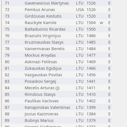
71
Gavenavicius Martynas
LTU
1526
E
72
Pemkus Arunas
USA
1526
E
73
Girdziusas Kestutis
LTU
1520
E
74
Rauckyte Kamile
LTU
1504
w
E
75
Baltaduonis Ricardas
LTU
1500
E
76
Braziulis Virginijus
LTU
1486
E
77
Kruzinauskas Stasys
LTU
1485
E
78
Vainermanas Berelis
LTU
1484
E
79
Mockus Arvydas
LTU
1477
E
80
Askinazi Feliksas
LTU
1469
E
81
Zukauskas Egidijus
LTU
1466
E
82
Vazgauskas Povilas
LTU
1456
E
83
Posaskov Sergej
LTU
1441
E
84
Mecelis Arturas (J)
LTU
1411
E
85
Rimdzius Stasys
LTU
1410
E
86
Paulikas Vaclovas
LTU
1402
E
87
Kanapinskas Valentinas
LTU
1399
E
88
Jocius Kazimieras
LTU
1384
E
89
Bubnys Marius
LTU
1379
E
90
Voveris Gediminas
LTU
1372
E