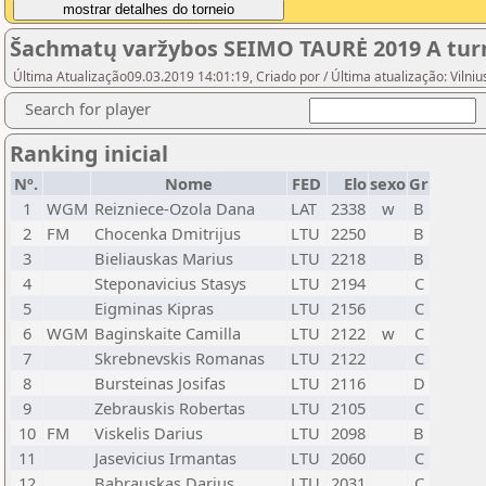
Šachmatų varžybos SEIMO TAURĖ 2019 A tur
Última Atualização09.03.2019 14:01:19, Criado por / Última atualização: Vilni
Search for player
Ranking inicial
Nº.
Nome
FED
Elo
sexo
Gr
1
WGM
Reizniece-Ozola Dana
LAT
2338
w
B
2
FM
Chocenka Dmitrijus
LTU
2250
B
3
Bieliauskas Marius
LTU
2218
B
4
Steponavicius Stasys
LTU
2194
C
5
Eigminas Kipras
LTU
2156
C
6
WGM
Baginskaite Camilla
LTU
2122
w
C
7
Skrebnevskis Romanas
LTU
2122
C
8
Bursteinas Josifas
LTU
2116
D
9
Zebrauskis Robertas
LTU
2105
C
10
FM
Viskelis Darius
LTU
2098
B
11
Jasevicius Irmantas
LTU
2060
C
12
Babrauskas Darius
LTU
2031
C