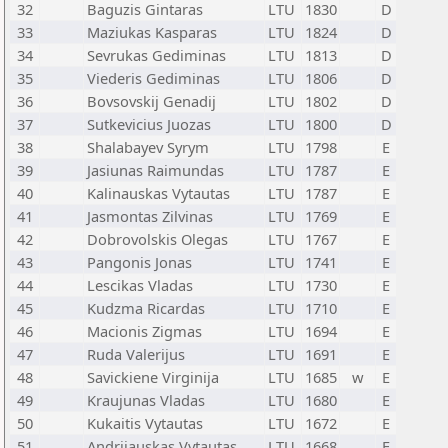
32
Baguzis Gintaras
LTU
1830
D
33
Maziukas Kasparas
LTU
1824
D
34
Sevrukas Gediminas
LTU
1813
D
35
Viederis Gediminas
LTU
1806
D
36
Bovsovskij Genadij
LTU
1802
D
37
Sutkevicius Juozas
LTU
1800
D
38
Shalabayev Syrym
LTU
1798
E
39
Jasiunas Raimundas
LTU
1787
E
40
Kalinauskas Vytautas
LTU
1787
E
41
Jasmontas Zilvinas
LTU
1769
E
42
Dobrovolskis Olegas
LTU
1767
E
43
Pangonis Jonas
LTU
1741
E
44
Lescikas Vladas
LTU
1730
E
45
Kudzma Ricardas
LTU
1710
E
46
Macionis Zigmas
LTU
1694
E
47
Ruda Valerijus
LTU
1691
E
48
Savickiene Virginija
LTU
1685
w
E
49
Kraujunas Vladas
LTU
1680
E
50
Kukaitis Vytautas
LTU
1672
E
51
Andrijauskas Vytautas
LTU
1668
E