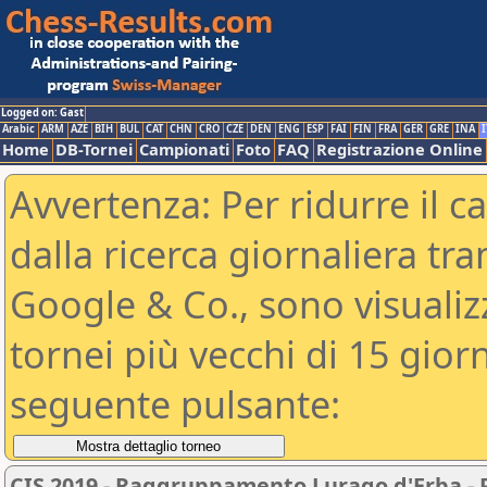
Logged on: Gast
Arabic
ARM
AZE
BIH
BUL
CAT
CHN
CRO
CZE
DEN
ENG
ESP
FAI
FIN
FRA
GER
GRE
INA
I
Home
DB-Tornei
Campionati
Foto
FAQ
Registrazione Online
Avvertenza: Per ridurre il c
dalla ricerca giornaliera tra
Google & Co., sono visualizzab
tornei più vecchi di 15 gio
seguente pulsante:
CIS 2019 - Raggruppamento Lurago d'Erba -