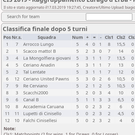
Il sito e stato aggiornato il17.03.2019 19:27:45, Creatore/Ultimo Upload: biagio
Search for team
Classifica finale dopo 5 turni
Pos
Nr.s.
Squadra
Num
+
=
-
Cls1
Cls2
Cl
1
7
Arrocco Lungo
5
4
0
1
8
15,5
0
2
1
Scacco matto! B
5
2
3
0
7
14
0
3
4
La Mongolfiera giovani
5
3
1
1
7
13,5
0
4
5
Ceriano Anadin
5
3
1
1
7
13
0
5
2
Tal Lentate
5
3
1
1
7
12
0
6
12
Ceriano United Pawns
5
3
0
2
6
10,5
0
7
9
Re Cerviano
5
2
1
2
5
10,5
0
8
3
Scacchi2000
5
2
0
3
4
10
0
9
6
Canal B
5
1
1
3
3
6,5
0
10
8
Accademia Caruana
5
0
2
3
2
6
0
11
11
Lupetti di Cinisello
5
0
2
3
2
4,5
0
12
10
Falchi Cinisellesi
5
0
2
3
2
4
0
Note:
Cls1: Matchpoints (2 for wins, 1 for Draws, 0 for Losses)