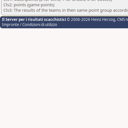
Cls2: points (game-points)
Cls3: The results of the teams in then same point group accord
Il Server per i risultati scacchistici
© 2006-2026 Heinz Herzog
, CMS-
Impronte / Condizioni di utilizzo