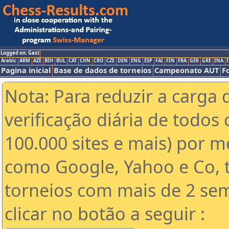
Logged on: Gast
Arabic
ARM
AZE
BIH
BUL
CAT
CHN
CRO
CZE
DEN
ENG
ESP
FAI
FIN
FRA
GER
GRE
INA
I
Pagina inicial
Base de dados de torneios
Campeonato AUT
F
Nota: Para reduzir a carga 
verificação diária de todos 
100.000 sites e mais) por 
como Google, Yahoo e Co, t
torneios com mais de 2 se
clicar no botão a seguir :