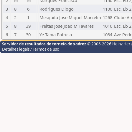
2
16
16
Marques Francisca
1150
Esc. Eb 2
3
8
6
Rodrigues Diogo
1100
Esc. Eb 2
4
2
1
Mesquita Jose Miguel Marcelin
1268
Clube A
5
8
39
Freitas Jose Joao M Tavares
1016
Esc. Eb 2
6
7
30
Ye Tania Patricia
1084
Ave Pedr
Servidor de resultados de torneio de xadrez
© 2006-2026 Heinz Her
Detalhes legais / Termos de uso