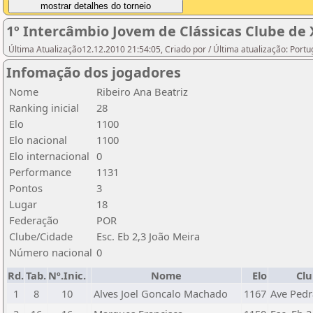
1º Intercâmbio Jovem de Clássicas Clube de 
Última Atualização12.12.2010 21:54:05, Criado por / Última atualização: Port
Infomação dos jogadores
Nome
Ribeiro Ana Beatriz
Ranking inicial
28
Elo
1100
Elo nacional
1100
Elo internacional
0
Performance
1131
Pontos
3
Lugar
18
Federação
POR
Clube/Cidade
Esc. Eb 2,3 João Meira
Número nacional
0
Rd.
Tab.
Nº.Inic.
Nome
Elo
Clu
1
8
10
Alves Joel Goncalo Machado
1167
Ave Pedr