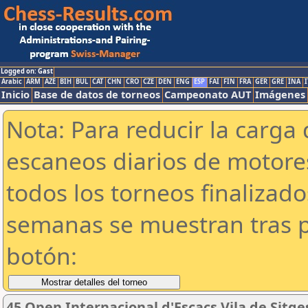
Logged on: Gast
Arabic
ARM
AZE
BIH
BUL
CAT
CHN
CRO
CZE
DEN
ENG
ESP
FAI
FIN
FRA
GER
GRE
INA
I
Inicio
Base de datos de torneos
Campeonato AUT
Imágenes
Nota: Para reducir la carga 
escaneos diarios de motor
todos los torneos finalizad
semanas se muestran tras p
botón:
45 Open Internacional d'Escacs Vila de Sitge