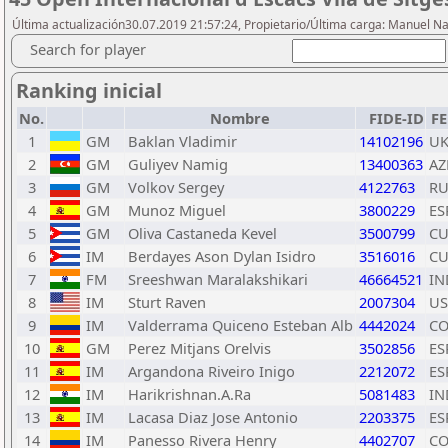
Última actualización30.07.2019 21:57:24, Propietario/Última carga: Manuel N
Search for player
Ranking inicial
No.
Nombre
FIDE-ID
F
1
GM
Baklan Vladimir
14102196
U
2
GM
Guliyev Namig
13400363
AZ
3
GM
Volkov Sergey
4122763
RU
4
GM
Munoz Miguel
3800229
ES
5
GM
Oliva Castaneda Kevel
3500799
C
6
IM
Berdayes Ason Dylan Isidro
3516016
C
7
FM
Sreeshwan Maralakshikari
46664521
IN
8
IM
Sturt Raven
2007304
US
9
IM
Valderrama Quiceno Esteban Alb
4442024
CO
10
GM
Perez Mitjans Orelvis
3502856
ES
11
IM
Argandona Riveiro Inigo
2212072
ES
12
IM
Harikrishnan.A.Ra
5081483
IN
13
IM
Lacasa Diaz Jose Antonio
2203375
ES
14
IM
Panesso Rivera Henry
4402707
CO