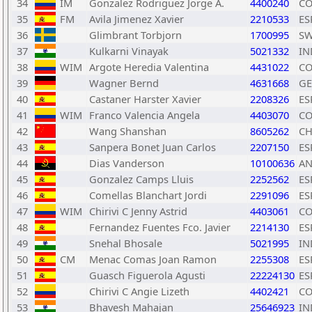
34
IM
Gonzalez Rodriguez Jorge A.
4400240
CO
35
FM
Avila Jimenez Xavier
2210533
ES
36
Glimbrant Torbjorn
1700995
S
37
Kulkarni Vinayak
5021332
IN
38
WIM
Argote Heredia Valentina
4431022
CO
39
Wagner Bernd
4631668
GE
40
Castaner Harster Xavier
2208326
ES
41
WIM
Franco Valencia Angela
4403070
CO
42
Wang Shanshan
8605262
C
43
Sanpera Bonet Juan Carlos
2207150
ES
44
Dias Vanderson
10100636
A
45
Gonzalez Camps Lluis
2252562
ES
46
Comellas Blanchart Jordi
2291096
ES
47
WIM
Chirivi C Jenny Astrid
4403061
CO
48
Fernandez Fuentes Fco. Javier
2214130
ES
49
Snehal Bhosale
5021995
IN
50
CM
Menac Comas Joan Ramon
2255308
ES
51
Guasch Figuerola Agusti
22224130
ES
52
Chirivi C Angie Lizeth
4402421
CO
53
Bhavesh Mahajan
25646923
IN