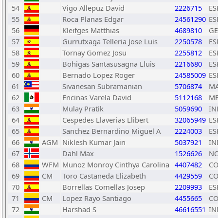
54
Vigo Allepuz David
2226715
ES
55
Roca Planas Edgar
24561290
ES
56
Kleifges Matthias
4689810
GE
57
Gurrutxaga Telleria Jose Luis
2250578
ES
58
Tornay Gomez Josu
2255812
ES
59
Bohigas Santasusagna Lluis
2216680
ES
60
Bernado Lopez Roger
24585009
ES
61
Sivanesan Subramanian
5706874
M
62
Encinas Varela David
5112168
M
63
Mulay Pratik
5059690
IN
64
Cespedes Llaverias Llibert
32065949
ES
65
Sanchez Bernardino Miguel A
2224003
ES
66
AGM
Niklesh Kumar Jain
5037921
IN
67
Dahl Max
1526626
N
68
WFM
Munoz Monroy Cinthya Carolina
4407482
CO
69
CM
Toro Castaneda Elizabeth
4429559
CO
70
Borrellas Comellas Josep
2209993
ES
71
CM
Lopez Rayo Santiago
4455665
CO
72
Harshad S
46616551
IN