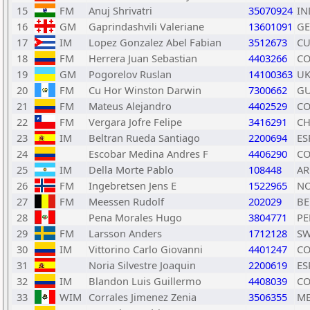
15
FM
Anuj Shrivatri
35070924
IN
16
GM
Gaprindashvili Valeriane
13601091
G
17
IM
Lopez Gonzalez Abel Fabian
3512673
C
18
FM
Herrera Juan Sebastian
4403266
CO
19
GM
Pogorelov Ruslan
14100363
U
20
FM
Cu Hor Winston Darwin
7300662
G
21
FM
Mateus Alejandro
4402529
CO
22
FM
Vergara Jofre Felipe
3416291
CH
23
IM
Beltran Rueda Santiago
2200694
ES
24
Escobar Medina Andres F
4406290
CO
25
IM
Della Morte Pablo
108448
A
26
FM
Ingebretsen Jens E
1522965
N
27
FM
Meessen Rudolf
202029
BE
28
Pena Morales Hugo
3804771
PE
29
FM
Larsson Anders
1712128
S
30
IM
Vittorino Carlo Giovanni
4401247
CO
31
Noria Silvestre Joaquin
2200619
ES
32
IM
Blandon Luis Guillermo
4408039
CO
33
WIM
Corrales Jimenez Zenia
3506355
M