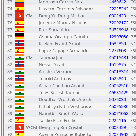
73
Moncada Correa Sara
4460642
CO
74
Lluverol Torrents Salvador
22225242
ES
75
CM
Deng Yu Dong Michael
6002420
H
76
Jimenez Munoz Nicolas
32092172
ES
77
Ruiz Soria Adria
54529948
ES
78
Ospina Ocampo Camilo
12907030
GE
79
Kreken Eivind Grunt
1532359
N
80
Lopez Capape Armando
2277603
ES
81
CM
Tanmay Jain
45015481
IN
82
Nesse David
1519875
N
83
Anishka Vikram
45013314
IN
84
Tenold Andreas
1525840
N
85
Arhan Chethan Anand
45062510
IN
86
Tejes Suresh Kumar
46631429
IN
87
Deodhar Vrushali Umesh
5076030
IN
88
Kshatriya Nitin Vekhande
45075530
IN
89
Namitbir Singh Walia
35071068
IN
90
Tardio Fran Emilio
2222116
ES
91
WCM
Deng Jing Xin Crystal
6002439
H
92
Abenia Porroche Roberto
32024932
ES