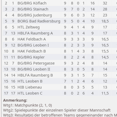
2
1
BG/BRG Köflach
9
8
0
1
16
32
3
2
BG/BRG Stainach
9
7
0
2
14
28
4
4
BG/BRG Judenburg
9
6
0
3
12
23
5
9
BORG Bad Radkersburg
9
5
0
4
10
18,5
6
5
HTL Zeltweg
9
4
1
4
9
17
7
13
HBLFA Raumberg A
8
3
1
4
9
17
8
6
HAK Feldbach A
9
3
3
3
9
16,5
9
12
BG/BRG Leoben I
8
2
3
3
9
16,5
10
8
HAK Feldbach B
8
1
4
3
8
15,5
11
11
BG/BRG Kepler
8
2
2
4
8
14,5
12
7
BG/BRG Petersgasse
9
3
2
4
8
14
13
10
BG/BRG Leoben II
8
3
0
5
8
14
14
14
HBLFA Raumberg B
9
3
1
5
7
15
15
16
HTL Leoben B
7
1
2
4
6
12
16
15
HIB Liebenau
8
0
3
5
5
13
17
17
HTL Leoben C
8
0
2
6
4
11,5
Anmerkung:
Wtg1: Matchpunkte (2, 1, 0)
Wtg2: Spielepunkte der einzelnen Spieler dieser Mannschaft
Wtg3: Resultat(e) der betroffenen Teams gegeneinander nach 