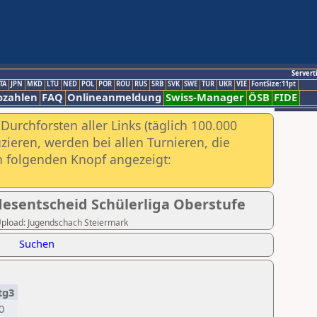
Servert
TA
JPN
MKD
LTU
NED
POL
POR
ROU
RUS
SRB
SVK
SWE
TUR
UKR
VIE
FontSize:11pt
ozahlen
FAQ
Onlineanmeldung
Swiss-Manager
ÖSB
FIDE
urchforsten aller Links (täglich 100.000
ieren, werden bei allen Turnieren, die
ch folgenden Knopf angezeigt:
desentscheid Schülerliga Oberstufe
r Upload: Jugendschach Steiermark
Suchen
tg3
0