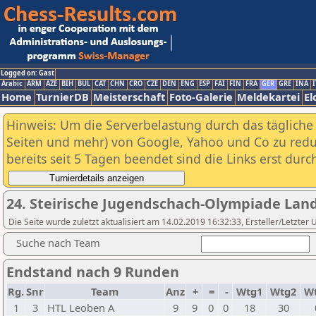
Logged on: Gast
Arabic
ARM
AZE
BIH
BUL
CAT
CHN
CRO
CZE
DEN
ENG
ESP
FAI
FIN
FRA
GER
GRE
INA
I
Home
TurnierDB
Meisterschaft
Foto-Galerie
Meldekartei
El
Hinweis: Um die Serverbelastung durch das tägliche D
Seiten und mehr) von Google, Yahoo und Co zu reduz
bereits seit 5 Tagen beendet sind die Links erst dur
24. Steirische Jugendschach-Olympiade Lan
Die Seite wurde zuletzt aktualisiert am 14.02.2019 16:32:33, Ersteller/Letzte
Suche nach Team
Endstand nach 9 Runden
Rg.
Snr
Team
Anz
+
=
-
Wtg1
Wtg2
W
1
3
HTL Leoben A
9
9
0
0
18
30