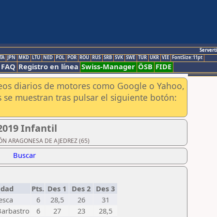
Servert
TA
JPN
MKD
LTU
NED
POL
POR
ROU
RUS
SRB
SVK
SWE
TUR
UKR
VIE
FontSize:11pt
FAQ
Registro en línea
Swiss-Manager
ÖSB
FIDE
aneos diarios de motores como Google o Yahoo,
 se muestran tras pulsar el siguiente botón:
019 Infantil
ACIÓN ARAGONESA DE AJEDREZ (65)
Buscar
udad
Pts.
Des 1
Des 2
Des 3
esca
6
28,5
26
31
arbastro
6
27
23
28,5