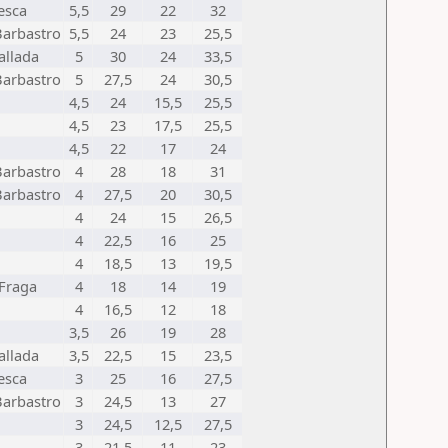
esca
5,5
29
22
32
arbastro
5,5
24
23
25,5
allada
5
30
24
33,5
arbastro
5
27,5
24
30,5
4,5
24
15,5
25,5
4,5
23
17,5
25,5
4,5
22
17
24
arbastro
4
28
18
31
arbastro
4
27,5
20
30,5
4
24
15
26,5
4
22,5
16
25
4
18,5
13
19,5
 Fraga
4
18
14
19
4
16,5
12
18
3,5
26
19
28
allada
3,5
22,5
15
23,5
esca
3
25
16
27,5
arbastro
3
24,5
13
27
3
24,5
12,5
27,5
3
21,5
11
23