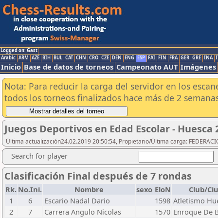
Logged on: Gast
Arabic
ARM
AZE
BIH
BUL
CAT
CHN
CRO
CZE
DEN
ENG
ESP
FAI
FIN
FRA
GER
GRE
INA
I
Inicio
Base de datos de torneos
Campeonato AUT
Imágenes
Nota: Para reducir la carga del servidor en los esc
todos los torneos finalizados hace más de 2 semanas
Juegos Deportivos en Edad Escolar - Huesca 2
Última actualización24.02.2019 20:50:54, Propietario/Última carga: FEDER
Search for player
Clasificación Final después de 7 rondas
Rk.
No.Ini.
Nombre
sexo
EloN
Club/Ci
1
6
Escario Nadal Dario
1598
Atletismo Hu
2
7
Carrera Angulo Nicolas
1570
Enroque De B