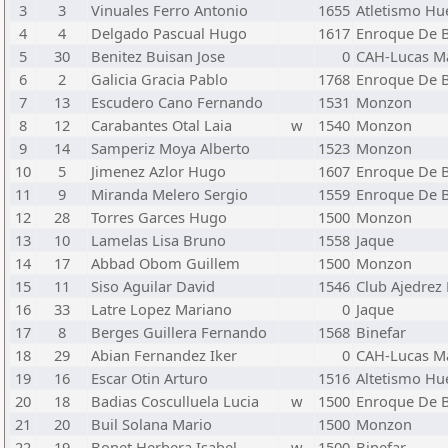
3
3
Vinuales Ferro Antonio
1655
Atletismo Hu
4
4
Delgado Pascual Hugo
1617
Enroque De B
5
30
Benitez Buisan Jose
0
CAH-Lucas M
6
2
Galicia Gracia Pablo
1768
Enroque De B
7
13
Escudero Cano Fernando
1531
Monzon
8
12
Carabantes Otal Laia
w
1540
Monzon
9
14
Samperiz Moya Alberto
1523
Monzon
10
5
Jimenez Azlor Hugo
1607
Enroque De B
11
9
Miranda Melero Sergio
1559
Enroque De B
12
28
Torres Garces Hugo
1500
Monzon
13
10
Lamelas Lisa Bruno
1558
Jaque
14
17
Abbad Obom Guillem
1500
Monzon
15
11
Siso Aguilar David
1546
Club Ajedrez
16
33
Latre Lopez Mariano
0
Jaque
17
8
Berges Guillera Fernando
1568
Binefar
18
29
Abian Fernandez Iker
0
CAH-Lucas M
19
16
Escar Otin Arturo
1516
Altetismo Hu
20
18
Badias Cosculluela Lucia
w
1500
Enroque De B
21
20
Buil Solana Mario
1500
Monzon
22
19
Bonet Herbera Isabel
w
1500
Binefar