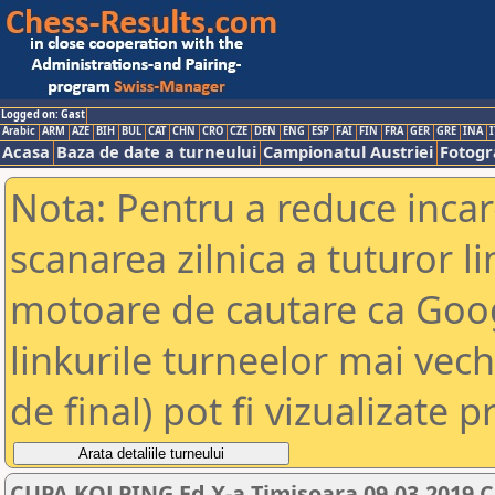
Logged on: Gast
Arabic
ARM
AZE
BIH
BUL
CAT
CHN
CRO
CZE
DEN
ENG
ESP
FAI
FIN
FRA
GER
GRE
INA
I
Acasa
Baza de date a turneului
Campionatul Austriei
Fotogra
Nota: Pentru a reduce incar
scanarea zilnica a tuturor li
motoare de cautare ca Goog
linkurile turneelor mai vec
de final) pot fi vizualizate p
CUPA KOLPING Ed X-a Timisoara 09.03.2019 C