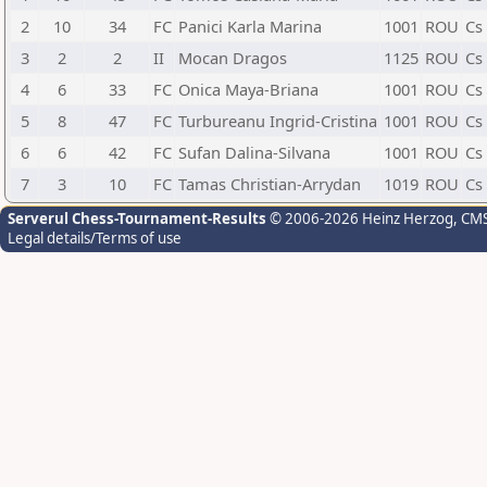
2
10
34
FC
Panici Karla Marina
1001
ROU
Cs
3
2
2
II
Mocan Dragos
1125
ROU
Cs
4
6
33
FC
Onica Maya-Briana
1001
ROU
Cs
5
8
47
FC
Turbureanu Ingrid-Cristina
1001
ROU
Cs
6
6
42
FC
Sufan Dalina-Silvana
1001
ROU
Cs
7
3
10
FC
Tamas Christian-Arrydan
1019
ROU
Cs
Serverul Chess-Tournament-Results
© 2006-2026 Heinz Herzog
, CM
Legal details/Terms of use