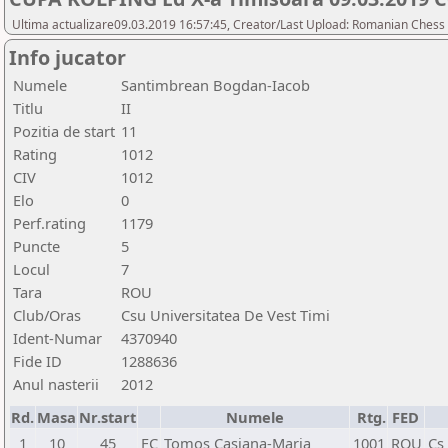
Ultima actualizare09.03.2019 16:57:45, Creator/Last Upload: Romanian Chess 
Info jucator
Numele
Santimbrean Bogdan-Iacob
Titlu
II
Pozitia de start
11
Rating
1012
CIV
1012
Elo
0
Perf.rating
1179
Puncte
5
Locul
7
Tara
ROU
Club/Oras
Csu Universitatea De Vest Timi
Ident-Numar
4370940
Fide ID
1288636
Anul nasterii
2012
Rd.
Masa
Nr.start
Numele
Rtg.
FED
1
10
45
FC
Tomos Casiana-Maria
1001
ROU
Cs