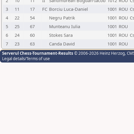
2
10
11
II
Santimbrean Bogdan-Iacob
1012
ROU
Cs
3
11
17
FC
Borciu Luca-Daniel
1001
ROU
C
4
22
54
Negru Patrik
1001
ROU
C
5
25
67
Munteanu Iulia
1001
ROU
6
24
60
Stokes Sara
1001
ROU
C
7
23
63
Canda David
1001
ROU
Serverul Chess-Tournament-Results
© 2006-2026 Heinz Herzog
, CM
Legal details/Terms of use