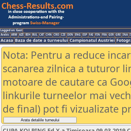
Logged on: Gast
Arabic
ARM
AZE
BIH
BUL
CAT
CHN
CRO
CZE
DEN
ENG
ESP
FAI
FIN
FRA
GER
GRE
INA
I
Acasa
Baza de date a turneului
Campionatul Austriei
Fotogra
Nota: Pentru a reduce incar
scanarea zilnica a tuturor li
motoare de cautare ca Goog
linkurile turneelor mai vec
de final) pot fi vizualizate p
CUPA KOLPING Ed X-a Timisoara 09.03.2019 C