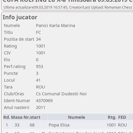
Ultima actualizare09.03.2019 16:57:45, Creator/Last Upload: Romanian Chess 
Info jucator
Numele
Panici Karla Marina
Titlu
FC
Pozitia de start
34
Rating
1001
CIV
1001
Elo
0
Perf.rating
953
Puncte
3
Locul
41
Tara
ROU
Club/Oras
Cs Comunal Dudestii Noi
Ident-Numar
4370969
Anul nasterii
2011
Rd.
Masa
Nr.start
Numele
Rtg.
FED
1
33
68
Popa Elisa
1001
ROU