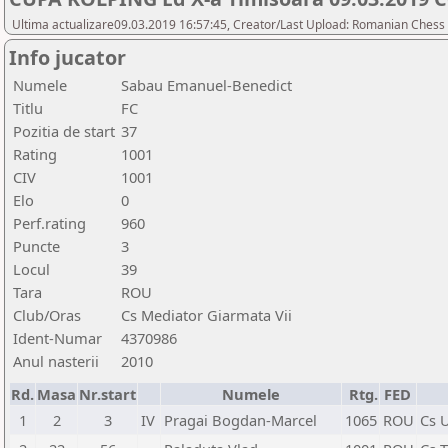
Ultima actualizare09.03.2019 16:57:45, Creator/Last Upload: Romanian Chess 
Info jucator
Numele
Sabau Emanuel-Benedict
Titlu
FC
Pozitia de start
37
Rating
1001
CIV
1001
Elo
0
Perf.rating
960
Puncte
3
Locul
39
Tara
ROU
Club/Oras
Cs Mediator Giarmata Vii
Ident-Numar
4370986
Anul nasterii
2010
Rd.
Masa
Nr.start
Numele
Rtg.
FED
1
2
3
IV
Pragai Bogdan-Marcel
1065
ROU
Cs U