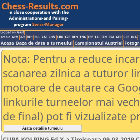
Logged on: Gast
Arabic
ARM
AZE
BIH
BUL
CAT
CHN
CRO
CZE
DEN
ENG
ESP
FAI
FIN
FRA
GER
GRE
INA
I
Acasa
Baza de date a turneului
Campionatul Austriei
Fotogra
Nota: Pentru a reduce incar
scanarea zilnica a tuturor li
motoare de cautare ca Goog
linkurile turneelor mai vec
de final) pot fi vizualizate p
CUPA KOLPING Ed X-a Timisoara 09.03.2019 C