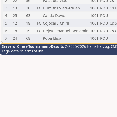
2
22
56
Paladuta Vlad
1001
ROU
Cs 
3
13
20
FC
Dumitru Vlad-Adrian
1001
ROU
Cs 
4
25
63
Canda David
1001
ROU
5
12
18
FC
Cojocaru Chiril
1001
ROU
Cs S
6
18
19
FC
Dejeu Emanuel-Beniamin
1001
ROU
Cs 
7
24
68
Popa Elisa
1001
ROU
Serverul Chess-Tournament-Results
© 2006-2026 Heinz Herzog
, CM
Legal details/Terms of use