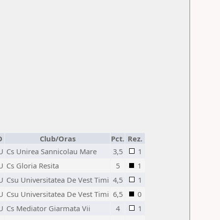
D
Club/Oras
Pct.
Rez.
U
Cs Unirea Sannicolau Mare
3,5
1
U
Cs Gloria Resita
5
1
U
Csu Universitatea De Vest Timi
4,5
1
U
Csu Universitatea De Vest Timi
6,5
0
U
Cs Mediator Giarmata Vii
4
1