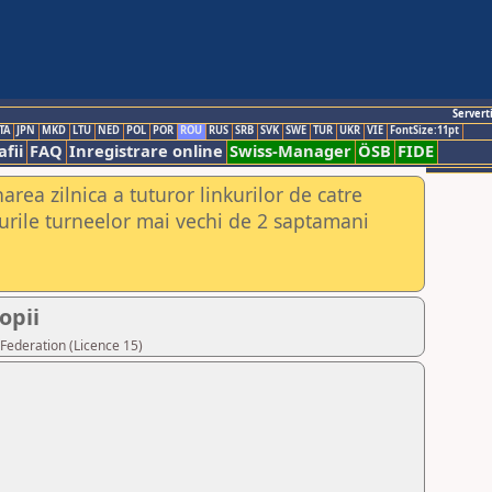
Servert
TA
JPN
MKD
LTU
NED
POL
POR
ROU
RUS
SRB
SVK
SWE
TUR
UKR
VIE
FontSize:11pt
fii
FAQ
Inregistrare online
Swiss-Manager
ÖSB
FIDE
rea zilnica a tuturor linkurilor de catre
urile turneelor mai vechi de 2 saptamani
opii
Federation (Licence 15)