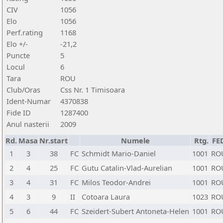
CIV
1056
Elo
1056
Perf.rating
1168
Elo +/-
-21,2
Puncte
5
Locul
6
Tara
ROU
Club/Oras
Css Nr. 1 Timisoara
Ident-Numar
4370838
Fide ID
1287400
Anul nasterii
2009
Rd.
Masa
Nr.start
Numele
Rtg.
FE
1
3
38
FC
Schmidt Mario-Daniel
1001
RO
2
4
25
FC
Gutu Catalin-Vlad-Aurelian
1001
RO
3
4
31
FC
Milos Teodor-Andrei
1001
RO
4
3
9
II
Cotoara Laura
1023
RO
5
6
44
FC
Szeidert-Subert Antoneta-Helen
1001
RO