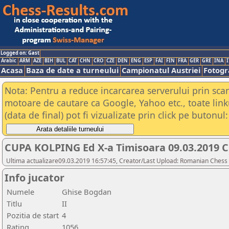
Logged on: Gast
Arabic
ARM
AZE
BIH
BUL
CAT
CHN
CRO
CZE
DEN
ENG
ESP
FAI
FIN
FRA
GER
GRE
INA
I
Acasa
Baza de date a turneului
Campionatul Austriei
Fotogra
Nota: Pentru a reduce incarcarea serverului prin scana
motoare de cautare ca Google, Yahoo etc., toate link
(data de final) pot fi vizualizate prin click pe butonul:
CUPA KOLPING Ed X-a Timisoara 09.03.2019 C
Ultima actualizare09.03.2019 16:57:45, Creator/Last Upload: Romanian Chess 
Info jucator
Numele
Ghise Bogdan
Titlu
II
Pozitia de start
4
Rating
1056