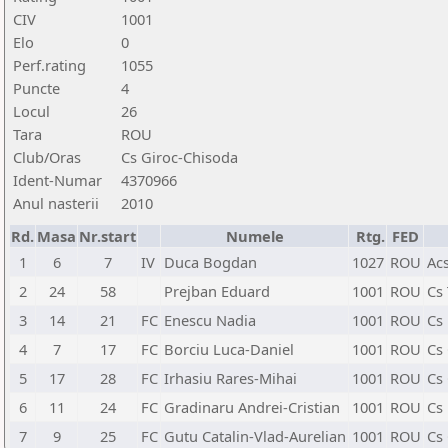
CIV
1001
Elo
0
Perf.rating
1055
Puncte
4
Locul
26
Tara
ROU
Club/Oras
Cs Giroc-Chisoda
Ident-Numar
4370966
Anul nasterii
2010
Rd.
Masa
Nr.start
Numele
Rtg.
FED
1
6
7
IV
Duca Bogdan
1027
ROU
Ac
2
24
58
Prejban Eduard
1001
ROU
Cs
3
14
21
FC
Enescu Nadia
1001
ROU
Cs
4
7
17
FC
Borciu Luca-Daniel
1001
ROU
Cs
5
17
28
FC
Irhasiu Rares-Mihai
1001
ROU
Cs
6
11
24
FC
Gradinaru Andrei-Cristian
1001
ROU
Cs
7
9
25
FC
Gutu Catalin-Vlad-Aurelian
1001
ROU
Cs 