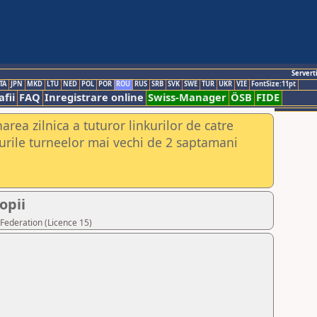
Servert
TA
JPN
MKD
LTU
NED
POL
POR
ROU
RUS
SRB
SVK
SWE
TUR
UKR
VIE
FontSize:11pt
fii
FAQ
Inregistrare online
Swiss-Manager
ÖSB
FIDE
rea zilnica a tuturor linkurilor de catre
urile turneelor mai vechi de 2 saptamani
opii
Federation (Licence 15)