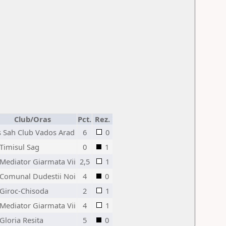
Club/Oras
Pct.
Rez.
s Sah Club Vados Arad
6
0
 Timisul Sag
0
1
 Mediator Giarmata Vii
2,5
1
 Comunal Dudestii Noi
4
0
 Giroc-Chisoda
2
1
 Mediator Giarmata Vii
4
1
Gloria Resita
5
0