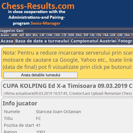
Logged on: Gast
Arabic
ARM
AZE
BIH
BUL
CAT
CHN
CRO
CZE
DEN
ENG
ESP
FAI
FIN
FRA
GER
GRE
INA
I
Acasa
Baza de date a turneului
Campionatul Austriei
Fotogra
Nota: Pentru a reduce incarcarea serverului prin scana
motoare de cautare ca Google, Yahoo etc., toate link
(data de final) pot fi vizualizate prin click pe butonul:
CUPA KOLPING Ed X-a Timisoara 09.03.2019 C
Ultima actualizare09.03.2019 16:57:45, Creator/Last Upload: Romanian Chess 
Info jucator
Numele
Stancea Ioan-Octavian
Titlu
FC
Pozitia de start
41
Rating
1001