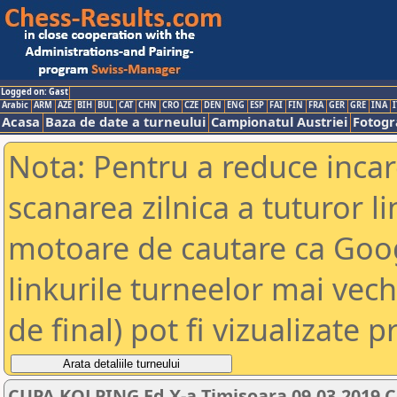
Logged on: Gast
Arabic
ARM
AZE
BIH
BUL
CAT
CHN
CRO
CZE
DEN
ENG
ESP
FAI
FIN
FRA
GER
GRE
INA
I
Acasa
Baza de date a turneului
Campionatul Austriei
Fotogra
Nota: Pentru a reduce incar
scanarea zilnica a tuturor li
motoare de cautare ca Goog
linkurile turneelor mai vec
de final) pot fi vizualizate p
CUPA KOLPING Ed X-a Timisoara 09.03.2019 C