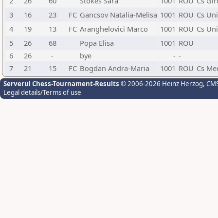
2
26
60
Stokes Sara
1001
ROU
Cs Gir
3
16
23
FC
Gancsov Natalia-Melisa
1001
ROU
Cs Un
4
19
13
FC
Aranghelovici Marco
1001
ROU
Cs Un
5
26
68
Popa Elisa
1001
ROU
6
26
-
bye
-
-
7
21
15
FC
Bogdan Andra-Maria
1001
ROU
Cs Med
Serverul Chess-Tournament-Results
© 2006-2026 Heinz Herzog
, CM
Legal details/Terms of use