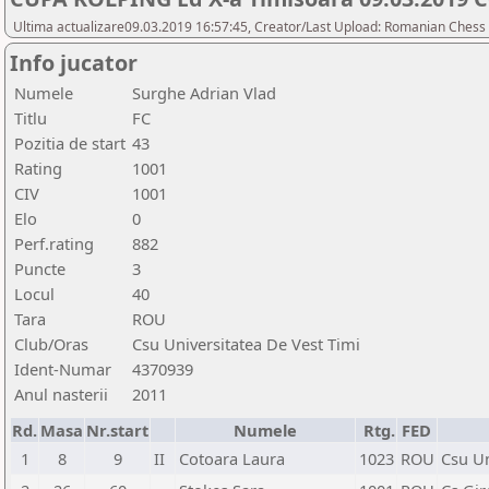
Ultima actualizare09.03.2019 16:57:45, Creator/Last Upload: Romanian Chess 
Info jucator
Numele
Surghe Adrian Vlad
Titlu
FC
Pozitia de start
43
Rating
1001
CIV
1001
Elo
0
Perf.rating
882
Puncte
3
Locul
40
Tara
ROU
Club/Oras
Csu Universitatea De Vest Timi
Ident-Numar
4370939
Anul nasterii
2011
Rd.
Masa
Nr.start
Numele
Rtg.
FED
1
8
9
II
Cotoara Laura
1023
ROU
Csu Un