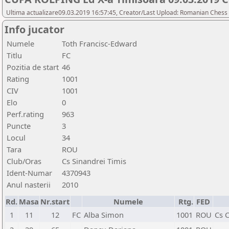
Ultima actualizare09.03.2019 16:57:45, Creator/Last Upload: Romanian Chess 
Info jucator
Numele
Toth Francisc-Edward
Titlu
FC
Pozitia de start
46
Rating
1001
CIV
1001
Elo
0
Perf.rating
963
Puncte
3
Locul
34
Tara
ROU
Club/Oras
Cs Sinandrei Timis
Ident-Numar
4370943
Anul nasterii
2010
Rd.
Masa
Nr.start
Numele
Rtg.
FED
1
11
12
FC
Alba Simon
1001
ROU
Cs 