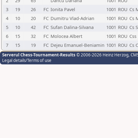
2
29
65
Dancu Dariana
1001
ROU
3
19
26
FC
Ionita Pavel
1001
ROU
Cs 
4
10
20
FC
Dumitru Vlad-Adrian
1001
ROU
Cs 
5
10
42
FC
Sufan Dalina-Silvana
1001
ROU
Cs S
6
15
32
FC
Molocea Albert
1001
ROU
Css 
7
15
19
FC
Dejeu Emanuel-Beniamin
1001
ROU
Cs 
Serverul Chess-Tournament-Results
© 2006-2026 Heinz Herzog
, CM
Legal details/Terms of use