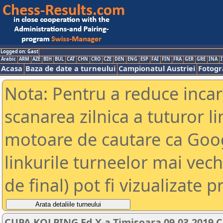
Logged on: Gast
Arabic
ARM
AZE
BIH
BUL
CAT
CHN
CRO
CZE
DEN
ENG
ESP
FAI
FIN
FRA
GER
GRE
INA
I
Acasa
Baza de date a turneului
Campionatul Austriei
Fotogra
Nota: Pentru a reduce incar
scanarea zilnica a tuturor li
motoare de cautare ca Goog
linkurile turneelor mai vec
de final) pot fi vizualizate p
CUPA KOLPING Ed X-a Timisoara 09.03.2019 C