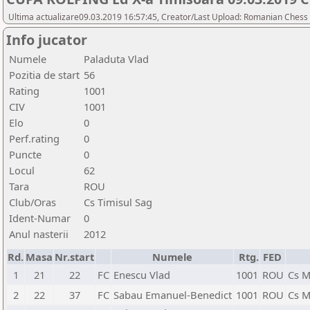
Ultima actualizare09.03.2019 16:57:45, Creator/Last Upload: Romanian Chess 
Info jucator
Numele
Paladuta Vlad
Pozitia de start
56
Rating
1001
CIV
1001
Elo
0
Perf.rating
0
Puncte
0
Locul
62
Tara
ROU
Club/Oras
Cs Timisul Sag
Ident-Numar
0
Anul nasterii
2012
Rd.
Masa
Nr.start
Numele
Rtg.
FED
1
21
22
FC
Enescu Vlad
1001
ROU
Cs M
2
22
37
FC
Sabau Emanuel-Benedict
1001
ROU
Cs M