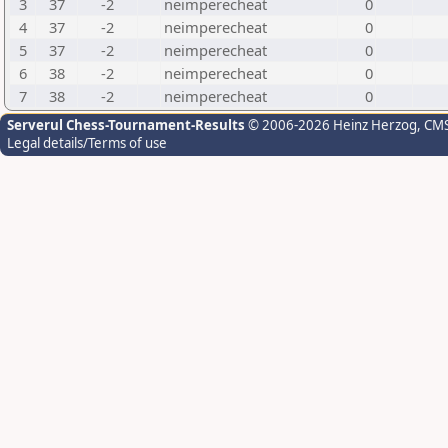
3
37
-2
neimperecheat
0
4
37
-2
neimperecheat
0
5
37
-2
neimperecheat
0
6
38
-2
neimperecheat
0
7
38
-2
neimperecheat
0
Serverul Chess-Tournament-Results
© 2006-2026 Heinz Herzog
, CM
Legal details/Terms of use