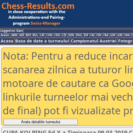
Logged on: Gast
Arabic
ARM
AZE
BIH
BUL
CAT
CHN
CRO
CZE
DEN
ENG
ESP
FAI
FIN
FRA
GER
GRE
INA
I
Acasa
Baza de date a turneului
Campionatul Austriei
Fotogra
Nota: Pentru a reduce incar
scanarea zilnica a tuturor li
motoare de cautare ca Goog
linkurile turneelor mai vec
de final) pot fi vizualizate p
CUPA KOLPING Ed X-a Timisoara 09.03.2019 C