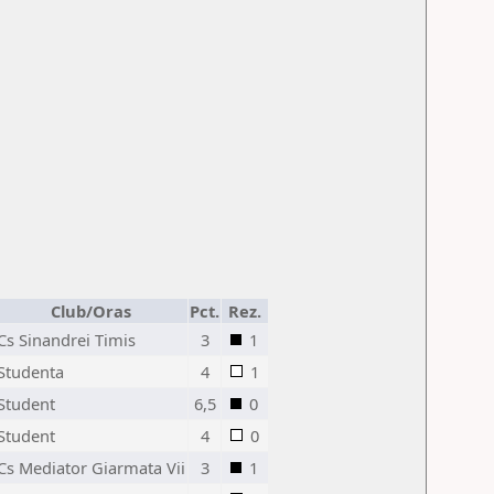
Club/Oras
Pct.
Rez.
Cs Sinandrei Timis
3
1
Studenta
4
1
Student
6,5
0
Student
4
0
Cs Mediator Giarmata Vii
3
1