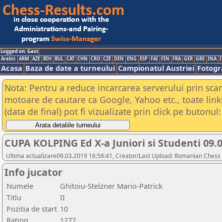
Logged on: Gast
Arabic
ARM
AZE
BIH
BUL
CAT
CHN
CRO
CZE
DEN
ENG
ESP
FAI
FIN
FRA
GER
GRE
INA
I
Acasa
Baza de date a turneului
Campionatul Austriei
Fotogra
Nota: Pentru a reduce incarcarea serverului prin scana
motoare de cautare ca Google, Yahoo etc., toate link
(data de final) pot fi vizualizate prin click pe butonul:
CUPA KOLPING Ed X-a Juniori si Studenti 09.
Ultima actualizare09.03.2019 16:58:41, Creator/Last Upload: Romanian Chess 
Info jucator
Numele
Ghitoiu-Stelzner Mario-Patrick
Titlu
II
Pozitia de start
10
Rating
1277