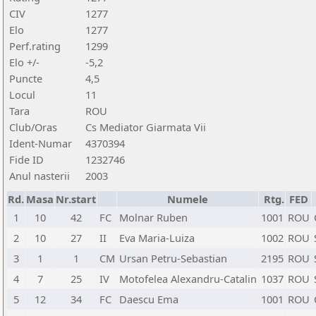
CIV
1277
Elo
1277
Perf.rating
1299
Elo +/-
-5,2
Puncte
4,5
Locul
11
Tara
ROU
Club/Oras
Cs Mediator Giarmata Vii
Ident-Numar
4370394
Fide ID
1232746
Anul nasterii
2003
Rd.
Masa
Nr.start
Numele
Rtg.
FED
1
10
42
FC
Molnar Ruben
1001
ROU
2
10
27
II
Eva Maria-Luiza
1002
ROU
3
1
1
CM
Ursan Petru-Sebastian
2195
ROU
4
7
25
IV
Motofelea Alexandru-Catalin
1037
ROU
5
12
34
FC
Daescu Ema
1001
ROU