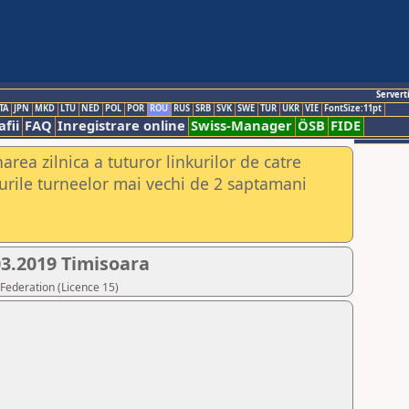
Servert
TA
JPN
MKD
LTU
NED
POL
POR
ROU
RUS
SRB
SVK
SWE
TUR
UKR
VIE
FontSize:11pt
fii
FAQ
Inregistrare online
Swiss-Manager
ÖSB
FIDE
rea zilnica a tuturor linkurilor de catre
urile turneelor mai vechi de 2 saptamani
03.2019 Timisoara
Federation (Licence 15)