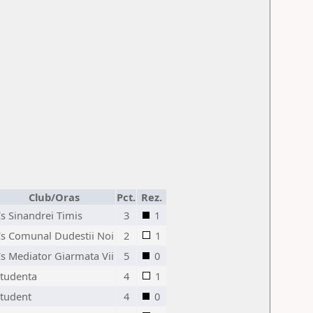
Club/Oras
Pct.
Rez.
s Sinandrei Timis
3
1
s Comunal Dudestii Noi
2
1
s Mediator Giarmata Vii
5
0
tudenta
4
1
tudent
4
0