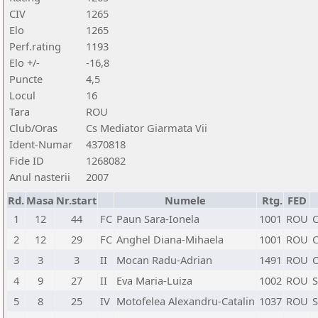
CIV
1265
Elo
1265
Perf.rating
1193
Elo +/-
-16,8
Puncte
4,5
Locul
16
Tara
ROU
Club/Oras
Cs Mediator Giarmata Vii
Ident-Numar
4370818
Fide ID
1268082
Anul nasterii
2007
Rd.
Masa
Nr.start
Numele
Rtg.
FED
1
12
44
FC
Paun Sara-Ionela
1001
ROU
C
2
12
29
FC
Anghel Diana-Mihaela
1001
ROU
C
3
3
3
II
Mocan Radu-Adrian
1491
ROU
C
4
9
27
II
Eva Maria-Luiza
1002
ROU
S
5
8
25
IV
Motofelea Alexandru-Catalin
1037
ROU
S