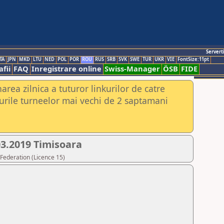
Servert
TA
JPN
MKD
LTU
NED
POL
POR
ROU
RUS
SRB
SVK
SWE
TUR
UKR
VIE
FontSize:11pt
fii
FAQ
Inregistrare online
Swiss-Manager
ÖSB
FIDE
rea zilnica a tuturor linkurilor de catre
urile turneelor mai vechi de 2 saptamani
03.2019 Timisoara
Federation (Licence 15)