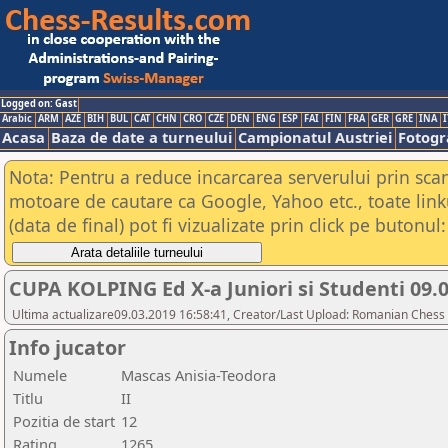
Logged on: Gast
Arabic
ARM
AZE
BIH
BUL
CAT
CHN
CRO
CZE
DEN
ENG
ESP
FAI
FIN
FRA
GER
GRE
INA
I
Acasa
Baza de date a turneului
Campionatul Austriei
Fotogra
Nota: Pentru a reduce incarcarea serverului prin scana
motoare de cautare ca Google, Yahoo etc., toate link
(data de final) pot fi vizualizate prin click pe butonul:
CUPA KOLPING Ed X-a Juniori si Studenti 09.
Ultima actualizare09.03.2019 16:58:41, Creator/Last Upload: Romanian Chess 
Info jucator
Numele
Mascas Anisia-Teodora
Titlu
II
Pozitia de start
12
Rating
1265