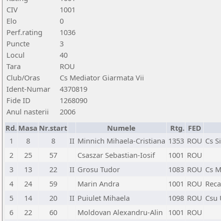
CIV
1001
Elo
0
Perf.rating
1036
Puncte
3
Locul
40
Tara
ROU
Club/Oras
Cs Mediator Giarmata Vii
Ident-Numar
4370819
Fide ID
1268090
Anul nasterii
2006
Rd.
Masa
Nr.start
Numele
Rtg.
FED
1
8
8
II
Minnich Mihaela-Cristiana
1353
ROU
Cs S
2
25
57
Csaszar Sebastian-Iosif
1001
ROU
3
13
22
II
Grosu Tudor
1083
ROU
Cs M
4
24
59
Marin Andra
1001
ROU
Reca
5
14
20
II
Puiulet Mihaela
1098
ROU
Csu 
6
22
60
Moldovan Alexandru-Alin
1001
ROU