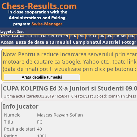
Logged on: Gast
Arabic
ARM
AZE
BIH
BUL
CAT
CHN
CRO
CZE
DEN
ENG
ESP
FAI
FIN
FRA
GER
GRE
INA
I
Acasa
Baza de date a turneului
Campionatul Austriei
Fotogra
Nota: Pentru a reduce incarcarea serverului prin scana
motoare de cautare ca Google, Yahoo etc., toate link
(data de final) pot fi vizualizate prin click pe butonul:
CUPA KOLPING Ed X-a Juniori si Studenti 09.
Ultima actualizare09.03.2019 16:58:41, Creator/Last Upload: Romanian Chess 
Info jucator
Numele
Mascas Razvan-Sofian
Titlu
FC
Pozitia de start
40
Rating
1001