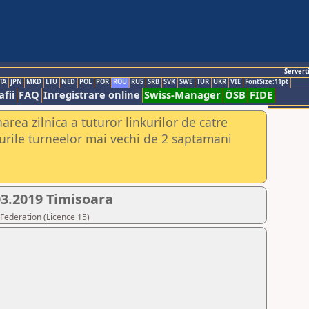
Servert
TA
JPN
MKD
LTU
NED
POL
POR
ROU
RUS
SRB
SVK
SWE
TUR
UKR
VIE
FontSize:11pt
fii
FAQ
Inregistrare online
Swiss-Manager
ÖSB
FIDE
rea zilnica a tuturor linkurilor de catre
urile turneelor mai vechi de 2 saptamani
03.2019 Timisoara
Federation (Licence 15)