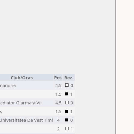
Club/Oras
Pct.
Rez.
inandrei
4,5
0
1,5
1
ediator Giarmata Vii
4,5
0
s
1,5
1
Universitatea De Vest Timi
4
0
2
1