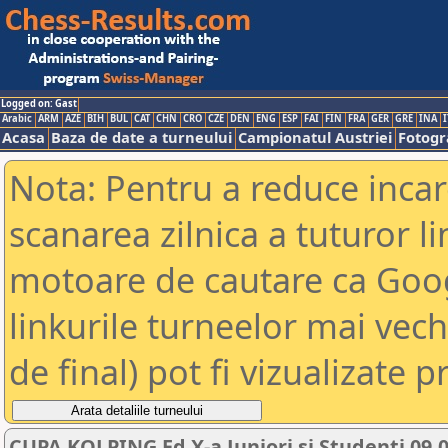
Logged on: Gast
Arabic
ARM
AZE
BIH
BUL
CAT
CHN
CRO
CZE
DEN
ENG
ESP
FAI
FIN
FRA
GER
GRE
INA
I
Acasa
Baza de date a turneului
Campionatul Austriei
Fotogra
Nota: Pentru a reduce incar
scanarea zilnica a tuturor li
motoare de cautare ca Goog
linkurile turneelor mai vec
de final) pot fi vizualizate p
CUPA KOLPING Ed X-a Juniori si Studenti 09.