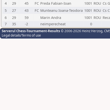
4
29
45
FC
Preda Fabian-Ioan
1001
ROU
Cs G
5
27
43
FC
Munteanu Ioana-Teodora
1001
ROU
Cs C
6
29
59
Marin Andra
1001
ROU
Rec
7
35
-2
neimperecheat
0
Serverul Chess-Tournament-Results
© 2006-2026 Heinz Herzog
, CM
Legal details/Terms of use