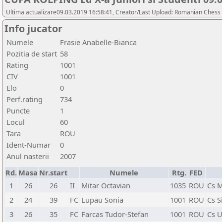
Ultima actualizare09.03.2019 16:58:41, Creator/Last Upload: Romanian Chess 
Info jucator
Numele
Frasie Anabelle-Bianca
Pozitia de start
58
Rating
1001
CIV
1001
Elo
0
Perf.rating
734
Puncte
1
Locul
60
Tara
ROU
Ident-Numar
0
Anul nasterii
2007
Rd.
Masa
Nr.start
Numele
Rtg.
FED
1
26
26
II
Mitar Octavian
1035
ROU
Cs M
2
24
39
FC
Lupau Sonia
1001
ROU
Cs S
3
26
35
FC
Farcas Tudor-Stefan
1001
ROU
Cs U