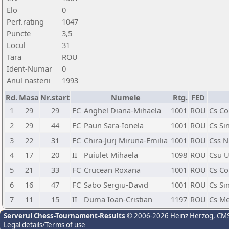
Elo
0
Perf.rating
1047
Puncte
3,5
Locul
31
Tara
ROU
Ident-Numar
0
Anul nasterii
1993
Rd.
Masa
Nr.start
Numele
Rtg.
FED
1
29
29
FC
Anghel Diana-Mihaela
1001
ROU
Cs Co
2
29
44
FC
Paun Sara-Ionela
1001
ROU
Cs Si
3
22
31
FC
Chira-Jurj Miruna-Emilia
1001
ROU
Css N
4
17
20
II
Puiulet Mihaela
1098
ROU
Csu U
5
21
33
FC
Crucean Roxana
1001
ROU
Cs Co
6
16
47
FC
Sabo Sergiu-David
1001
ROU
Cs Si
7
11
15
II
Duma Ioan-Cristian
1197
ROU
Cs Me
Serverul Chess-Tournament-Results
© 2006-2026 Heinz Herzog
, CM
Legal details/Terms of use