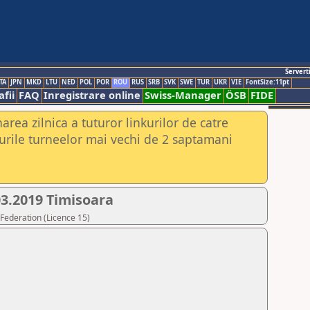
Servert
TA
JPN
MKD
LTU
NED
POL
POR
ROU
RUS
SRB
SVK
SWE
TUR
UKR
VIE
FontSize:11pt
fii
FAQ
Inregistrare online
Swiss-Manager
ÖSB
FIDE
rea zilnica a tuturor linkurilor de catre
urile turneelor mai vechi de 2 saptamani
03.2019 Timisoara
Federation (Licence 15)