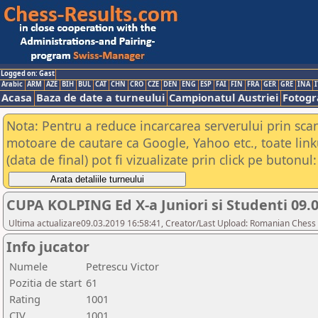
Logged on: Gast
Arabic
ARM
AZE
BIH
BUL
CAT
CHN
CRO
CZE
DEN
ENG
ESP
FAI
FIN
FRA
GER
GRE
INA
I
Acasa
Baza de date a turneului
Campionatul Austriei
Fotogra
Nota: Pentru a reduce incarcarea serverului prin scana
motoare de cautare ca Google, Yahoo etc., toate link
(data de final) pot fi vizualizate prin click pe butonul:
CUPA KOLPING Ed X-a Juniori si Studenti 09.
Ultima actualizare09.03.2019 16:58:41, Creator/Last Upload: Romanian Chess 
Info jucator
Numele
Petrescu Victor
Pozitia de start
61
Rating
1001
CIV
1001