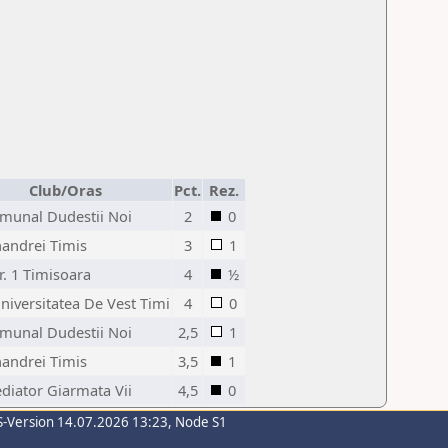
Club/Oras
Pct.
Rez.
munal Dudestii Noi
2
0
nandrei Timis
3
1
r. 1 Timisoara
4
½
niversitatea De Vest Timi
4
0
munal Dudestii Noi
2,5
1
nandrei Timis
3,5
1
diator Giarmata Vii
4,5
0
S-Version 14.07.2026 13:23, Node S1