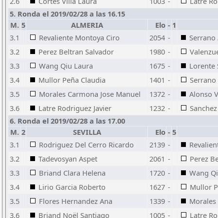
2.6
Cortes Villa Laura
1003
-
Latre Ro
5. Ronda el 2019/02/28 a las 16.15
M.
5
ALMERIA
Elo
-
1
3.1
Revaliente Montoya Ciro
2054
-
Serrano
3.2
Perez Beltran Salvador
1980
-
Valenzu
3.3
Wang Qiu Laura
1675
-
Lorente 
3.4
Mullor Peña Claudia
1401
-
Serrano
3.5
Morales Carmona Jose Manuel
1372
-
Alonso 
3.6
Latre Rodriguez Javier
1232
-
Sanchez 
6. Ronda el 2019/02/28 a las 17.00
M.
2
SEVILLA
Elo
-
5
3.1
Rodriguez Del Cerro Ricardo
2139
-
Revalien
3.2
Tadevosyan Aspet
2061
-
Perez Be
3.3
Briand Clara Helena
1720
-
Wang Qi
3.4
Lirio Garcia Roberto
1627
-
Mullor 
3.5
Flores Hernandez Ana
1339
-
Morales
3.6
Briand Noël Santiago
1005
-
Latre Ro