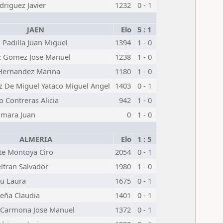
driguez Javier
1232
0 - 1
JAEN
Elo
5 : 1
 Padilla Juan Miguel
1394
1 - 0
z Gomez Jose Manuel
1238
1 - 0
 Hernandez Marina
1180
1 - 0
z De Miguel Yataco Miguel Angel
1403
0 - 1
 Contreras Alicia
942
1 - 0
amara Juan
0
1 - 0
ALMERIA
Elo
1 : 5
te Montoya Ciro
2054
0 - 1
ltran Salvador
1980
1 - 0
u Laura
1675
0 - 1
Peña Claudia
1401
0 - 1
 Carmona Jose Manuel
1372
0 - 1