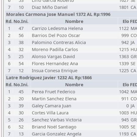
6
53
Lirio Garcia Roberto
1627
SE
7
10
Diaz Miño Daniel
1801
CA
Morales Carmona Jose Manuel 1372 AL Rp:1996
Rd.
No.Ini.
Nombre
Elo
FE
1
47
Carrizo Ledesma Helena
1122
M
2
56
Barrios Del Pozo Oscar
999
CO
3
38
Palomino Contreras Alicia
942
JA
4
32
Moreno Padilla Carlos
1215
H
5
25
Alonso Vargas David
1363
GR
6
54
Flores Hernandez Ana
1339
SE
7
12
Insua Conesa Enrique
1225
CA
Latre Rodriguez Javier 1232 AL Rp:1866
Rd.
No.Ini.
Nombre
Elo
FE
1
45
Perea Fruet Federico
1042
M
2
20
Martin Sanchez Elena
911
CO
3
39
Galey Camara Juan
0
JA
4
30
Cortes Villa Laura
1003
H
5
26
Sanchez Varbas Victoria
945
GR
6
52
Briand Noël Santiago
1005
SE
7
13
Garcia Gonzalez Angela
1193
CA