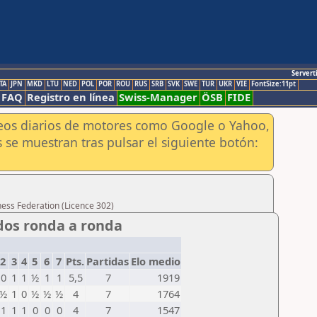
Servert
TA
JPN
MKD
LTU
NED
POL
POR
ROU
RUS
SRB
SVK
SWE
TUR
UKR
VIE
FontSize:11pt
FAQ
Registro en línea
Swiss-Manager
ÖSB
FIDE
aneos diarios de motores como Google o Yahoo,
 se muestran tras pulsar el siguiente botón:
hess Federation (Licence 302)
dos ronda a ronda
2
3
4
5
6
7
Pts.
Partidas
Elo medio
0
1
1
½
1
1
5,5
7
1919
½
1
0
½
½
½
4
7
1764
1
1
1
0
0
0
4
7
1547