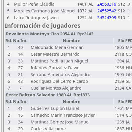
4
Mullor Peña Claudia
1401
AL
24560316
S12
0
5
Morales Carmona Jose Manuel
1372
AL
24552542
S12
1
6
Latre Rodriguez Javier
1232
AL
54524393
S10
1
Información de jugadores
Revaliente Montoya Ciro 2054 AL Rp:2142
Rd.
No.Ini.
Nombre
Elo
FE
1
40
Maldonado Mena German
1805
M
2
14
Cesar Maestre Bernardo
2118
CO
3
33
Martinez Padilla Juan Miguel
1394
JA
4
27
Infantes Gonzalez David
1936
H
5
21
Serrano Almendros Alejandro
1905
GR
6
48
Rodriguez Del Cerro Ricardo
2139
SE
7
7
Cuellar Montes Alejandro
2134
CA
Perez Beltran Salvador 1980 AL Rp:1833
Rd.
No.Ini.
Nombre
Elo
FE
1
41
Gutierrez Lupion Daniel
1761
M
2
16
Camacho Marin Francisco Javier
1514
CO
3
34
Martinez Gomez Jose Manuel
1238
JA
4
29
Cortes Villa Jaime
1867
H