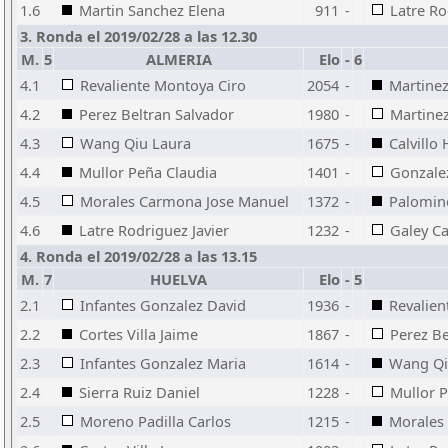
1.6
Martin Sanchez Elena
911
-
Latre Ro
3. Ronda el 2019/02/28 a las 12.30
M.
5
ALMERIA
Elo
-
6
4.1
Revaliente Montoya Ciro
2054
-
Martinez
4.2
Perez Beltran Salvador
1980
-
Martine
4.3
Wang Qiu Laura
1675
-
Calvillo
4.4
Mullor Peña Claudia
1401
-
Gonzale
4.5
Morales Carmona Jose Manuel
1372
-
Palomino
4.6
Latre Rodriguez Javier
1232
-
Galey C
4. Ronda el 2019/02/28 a las 13.15
M.
7
HUELVA
Elo
-
5
2.1
Infantes Gonzalez David
1936
-
Revalien
2.2
Cortes Villa Jaime
1867
-
Perez Be
2.3
Infantes Gonzalez Maria
1614
-
Wang Qi
2.4
Sierra Ruiz Daniel
1228
-
Mullor 
2.5
Moreno Padilla Carlos
1215
-
Morales