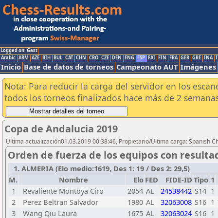
Logged on: Gast
Arabic
ARM
AZE
BIH
BUL
CAT
CHN
CRO
CZE
DEN
ENG
ESP
FAI
FIN
FRA
GER
GRE
INA
I
Inicio
Base de datos de torneos
Campeonato AUT
Imágenes
Nota: Para reducir la carga del servidor en los esc
todos los torneos finalizados hace más de 2 semanas
Copa de Andalucia 2019
Última actualización01.03.2019 00:38:46, Propietario/Última carga: Spanish C
Orden de fuerza de los equipos con resulta
1. ALMERIA (Elo medio:1619, Des 1: 19 / Des 2: 29,5)
M.
Nombre
Elo
FED
FIDE-ID
Tipo
1
1
Revaliente Montoya Ciro
2054
AL
24538442
S14
1
2
Perez Beltran Salvador
1980
AL
32063008
S16
1
3
Wang Qiu Laura
1675
AL
32063024
S16
1