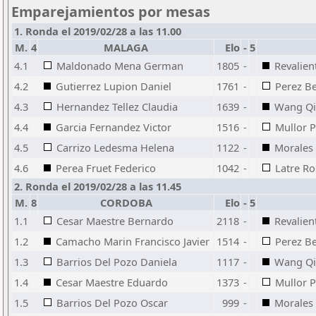
Emparejamientos por mesas
1. Ronda el 2019/02/28 a las 11.00
M.
4
MALAGA
Elo
-
5
4.1
Maldonado Mena German
1805
-
Revalien
4.2
Gutierrez Lupion Daniel
1761
-
Perez Be
4.3
Hernandez Tellez Claudia
1639
-
Wang Qi
4.4
Garcia Fernandez Victor
1516
-
Mullor 
4.5
Carrizo Ledesma Helena
1122
-
Morales
4.6
Perea Fruet Federico
1042
-
Latre Ro
2. Ronda el 2019/02/28 a las 11.45
M.
8
CORDOBA
Elo
-
5
1.1
Cesar Maestre Bernardo
2118
-
Revalien
1.2
Camacho Marin Francisco Javier
1514
-
Perez Be
1.3
Barrios Del Pozo Daniela
1117
-
Wang Qi
1.4
Cesar Maestre Eduardo
1373
-
Mullor 
1.5
Barrios Del Pozo Oscar
999
-
Morales