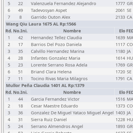
5
22
Valenzuela Fernandez Alejandro
1777
GR
6
49
Tadevosyan Aspet
2061
SE
7
8
Garrido Outon Alex
2133
CA
Wang Qiu Laura 1675 AL Rp:1566
Rd.
No.Ini.
Nombre
Elo
FE
1
42
Hernandez Tellez Claudia
1639
M
2
17
Barrios Del Pozo Daniela
1117
CO
3
35
Calvillo Hernandez Marina
1180
JA
4
28
Infantes Gonzalez Maria
1614
H
5
23
Lorente Serrano Rosa Adela
1769
GR
6
51
Briand Clara Helena
1720
SE
7
11
Tocino Rivas Maria Milagros
1791
CA
Mullor Peña Claudia 1401 AL Rp:1379
Rd.
No.Ini.
Nombre
Elo
FE
1
44
Garcia Fernandez Victor
1516
M
2
18
Cesar Maestre Eduardo
1373
CO
3
36
Gonzalez De Miguel Yataco Miguel Angel
1403
JA
4
31
Sierra Ruiz Daniel
1228
H
5
24
Serrano Almendros Angel
1893
GR