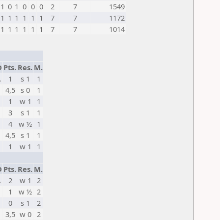
1
0
1
0
0
0
2
7
1549
1
1
1
1
1
1
7
7
1172
1
1
1
1
1
1
7
7
1014
D
Pts.
Res.
M.
A
1
s 1
1
4,5
s 0
1
1
w 1
1
U
3
s 1
1
4
w ½
1
4,5
s 1
1
1
w 1
1
D
Pts.
Res.
M.
A
2
w 1
2
1
w ½
2
0
s 1
2
U
3,5
w 0
2