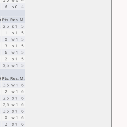
3,5
w 0
4
6
s 0
4
D
Pts.
Res.
M.
A
2,5
s 1
5
1
s 1
5
0
w 1
5
U
3
s 1
5
6
w 1
5
2
s 1
5
3,5
w 1
5
D
Pts.
Res.
M.
A
3,5
w 1
6
2
w 1
6
2,5
s 1
6
U
2,5
w 1
6
3,5
s 1
6
0
w 1
6
2
s 1
6