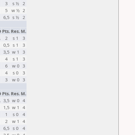
3
s ½
2
5
w ½
2
6,5
s ½
2
D
Pts.
Res.
M.
A
2
s 1
3
0,5
s 1
3
3,5
w 1
3
U
4
s 1
3
6
w 0
3
4
s 0
3
3
w 0
3
D
Pts.
Res.
M.
A
3,5
w 0
4
1,5
w 1
4
1
s 0
4
U
2
w 1
4
6,5
s 0
4