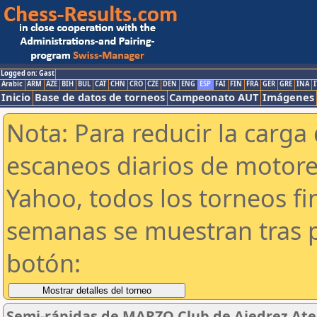
Logged on: Gast
Arabic
ARM
AZE
BIH
BUL
CAT
CHN
CRO
CZE
DEN
ENG
ESP
FAI
FIN
FRA
GER
GRE
INA
I
Inicio
Base de datos de torneos
Campeonato AUT
Imágenes
Nota: Para reducir la carga 
escaneos diarios de motor
Yahoo, todos los torneos f
semanas se muestran tras p
botón:
Semi-rápidas de MARZO Club de Ajedrez Aten