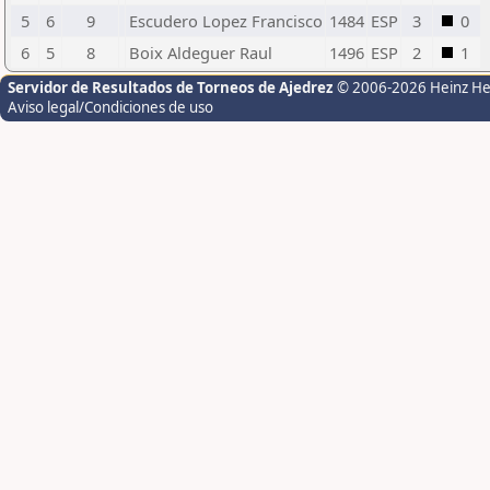
5
6
9
Escudero Lopez Francisco
1484
ESP
3
0
6
5
8
Boix Aldeguer Raul
1496
ESP
2
1
Servidor de Resultados de Torneos de Ajedrez
© 2006-2026 Heinz H
Aviso legal/Condiciones de uso