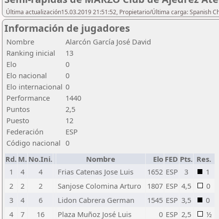
Última actualización15.03.2019 21:51:52, Propietario/Última carga: Spanish C
Información de jugadores
Nombre
Alarcón García José David
Ranking inicial
13
Elo
0
Elo nacional
0
Elo internacional
0
Performance
1440
Puntos
2,5
Puesto
12
Federación
ESP
Código nacional
0
Rd.
M.
No.Ini.
Nombre
Elo
FED
Pts.
Res.
1
4
4
Frias Catenas Jose Luis
1652
ESP
3
1
2
2
2
Sanjose Colomina Arturo
1807
ESP
4,5
0
3
4
6
Lidon Cabrera German
1545
ESP
3,5
0
4
7
16
Plaza Muñoz José Luis
0
ESP
2,5
½