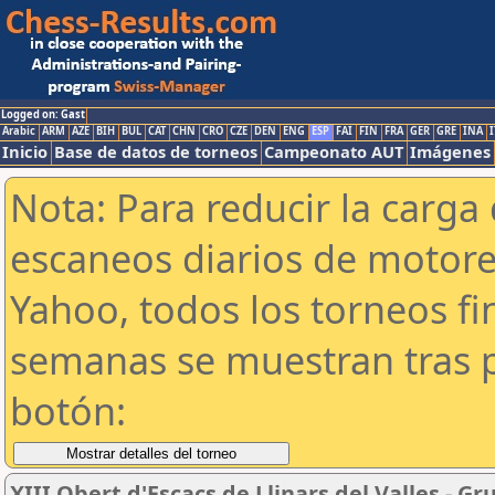
Logged on: Gast
Arabic
ARM
AZE
BIH
BUL
CAT
CHN
CRO
CZE
DEN
ENG
ESP
FAI
FIN
FRA
GER
GRE
INA
I
Inicio
Base de datos de torneos
Campeonato AUT
Imágenes
Nota: Para reducir la carga 
escaneos diarios de motor
Yahoo, todos los torneos f
semanas se muestran tras p
botón:
XIII Obert d'Escacs de Llinars del Valles - Gr