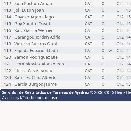
112
Sola Pachon Arnau
CAT
0
C12
15
113
Joli Luzon Joan
CAT
0
C
15
114
Gayoso Arjona Iago
CAT
0
C12
15
115
Gay Xandre David
CAT
0
C14
15
116
Katz Garcia Werner
CAT
0
C12
14
117
Garangou Jordan Adria
CAT
0
C12
14
118
Vinuesa Sueiras Oriol
CAT
0
C14
14
119
Espada Espanol Lledo
CAT
0
w
C12
14
120
Samon Rodriguez Biel
CAT
0
C12
14
121
Dominkovics Alonso Pere
CAT
0
C12
14
122
Llorca Casas Arnau
CAT
0
C14
14
123
Ramirez Cruz Alberto
CAT
0
C14
13
124
Garcia Burgos Jaume
CAT
0
C12
13
Servidor de Resultados de Torneos de Ajedrez
© 2006-2026 Heinz H
Aviso legal/Condiciones de uso