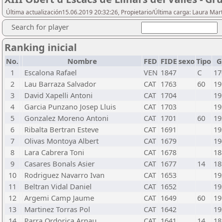
Última actualización15.06.2019 20:32:26, Propietario/Última carga: Laura Mar
Search for player
Ranking inicial
No.
Nombre
FED
FIDE
sexo
Tipo
G
1
Escalona Rafael
VEN
1847
C
17
2
Lau Barraza Salvador
CAT
1763
60
19
3
David Xapelli Antoni
CAT
1704
19
4
Garcia Punzano Josep Lluis
CAT
1703
19
5
Gonzalez Moreno Antoni
CAT
1701
60
19
6
Ribalta Bertran Esteve
CAT
1691
19
7
Olivas Montoya Albert
CAT
1679
19
8
Lara Cabrera Toni
CAT
1678
18
9
Casares Bonals Asier
CAT
1677
14
18
10
Rodriguez Navarro Ivan
CAT
1653
19
11
Beltran Vidal Daniel
CAT
1652
19
12
Argemi Camp Jaume
CAT
1649
60
19
13
Martinez Torras Pol
CAT
1642
19
14
Parra Ordorica Arnau
CAT
1641
14
18