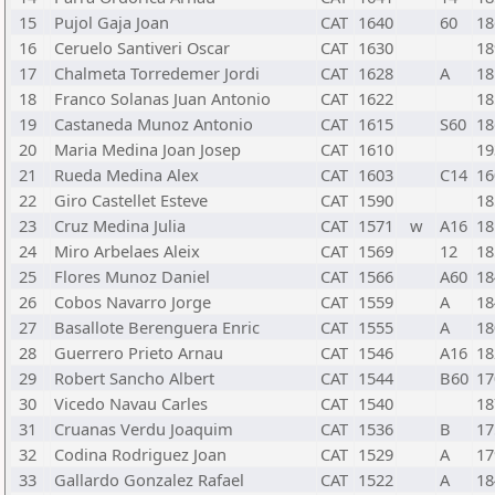
15
Pujol Gaja Joan
CAT
1640
60
18
16
Ceruelo Santiveri Oscar
CAT
1630
18
17
Chalmeta Torredemer Jordi
CAT
1628
A
18
18
Franco Solanas Juan Antonio
CAT
1622
18
19
Castaneda Munoz Antonio
CAT
1615
S60
18
20
Maria Medina Joan Josep
CAT
1610
19
21
Rueda Medina Alex
CAT
1603
C14
16
22
Giro Castellet Esteve
CAT
1590
18
23
Cruz Medina Julia
CAT
1571
w
A16
18
24
Miro Arbelaes Aleix
CAT
1569
12
18
25
Flores Munoz Daniel
CAT
1566
A60
18
26
Cobos Navarro Jorge
CAT
1559
A
18
27
Basallote Berenguera Enric
CAT
1555
A
18
28
Guerrero Prieto Arnau
CAT
1546
A16
18
29
Robert Sancho Albert
CAT
1544
B60
17
30
Vicedo Navau Carles
CAT
1540
18
31
Cruanas Verdu Joaquim
CAT
1536
B
17
32
Codina Rodriguez Joan
CAT
1529
A
17
33
Gallardo Gonzalez Rafael
CAT
1522
A
18