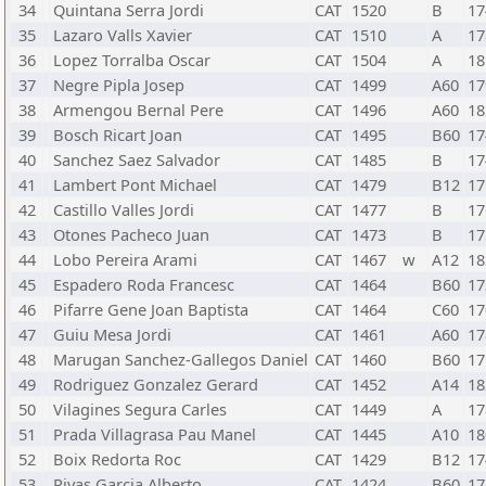
34
Quintana Serra Jordi
CAT
1520
B
17
35
Lazaro Valls Xavier
CAT
1510
A
17
36
Lopez Torralba Oscar
CAT
1504
A
18
37
Negre Pipla Josep
CAT
1499
A60
17
38
Armengou Bernal Pere
CAT
1496
A60
18
39
Bosch Ricart Joan
CAT
1495
B60
17
40
Sanchez Saez Salvador
CAT
1485
B
17
41
Lambert Pont Michael
CAT
1479
B12
17
42
Castillo Valles Jordi
CAT
1477
B
17
43
Otones Pacheco Juan
CAT
1473
B
17
44
Lobo Pereira Arami
CAT
1467
w
A12
18
45
Espadero Roda Francesc
CAT
1464
B60
17
46
Pifarre Gene Joan Baptista
CAT
1464
C60
17
47
Guiu Mesa Jordi
CAT
1461
A60
17
48
Marugan Sanchez-Gallegos Daniel
CAT
1460
B60
17
49
Rodriguez Gonzalez Gerard
CAT
1452
A14
18
50
Vilagines Segura Carles
CAT
1449
A
17
51
Prada Villagrasa Pau Manel
CAT
1445
A10
18
52
Boix Redorta Roc
CAT
1429
B12
17
53
Rivas Garcia Alberto
CAT
1424
B60
17