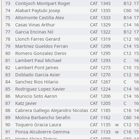
73
Contijoch Montpart Roger
CAT
1343
B12
17
74
Alabart Paytubi Josep
CAT
1335
C60
16
75
Altomonte Castilla Alex
CAT
1333
B14
17
76
Casas Vinas Arthur
CAT
1329
C14
16
77
Garcia Encinas Nil
CAT
1322
B12
17
78
Llonch Farres Gerard
CAT
1319
C12
16
79
Martinez Gueldos Ferran
CAT
1299
C14
15
80
Romero Gonzalez Denis
CAT
1295
C12
15
81
Lambert Paul Michael
CAT
1293
C
16
82
Lambert Pont James
CAT
1273
C10
15
83
Doblado Garcia Asier
CAT
1270
C12
16
84
Sanchez Rios Hilario
CAT
1267
C
16
85
Rodriguez Lopez Xavier
CAT
1224
C14
16
86
Municio Soto Aaron
CAT
1206
C14
16
87
Katz Javier
CAT
1205
C
16
88
Cabrera Gallego Alejandro Nicolas
CAT
1185
C16
14
89
Molina Barbancho Serafin
CAT
1162
C60
14
90
Toquero Gracia Laura
CAT
1135
w
C12
15
91
Ponsa Alcubierre Gemma
CAT
1133
w
C16
15
92
Homs Alsina Tomas
CAT
1098
C60
14