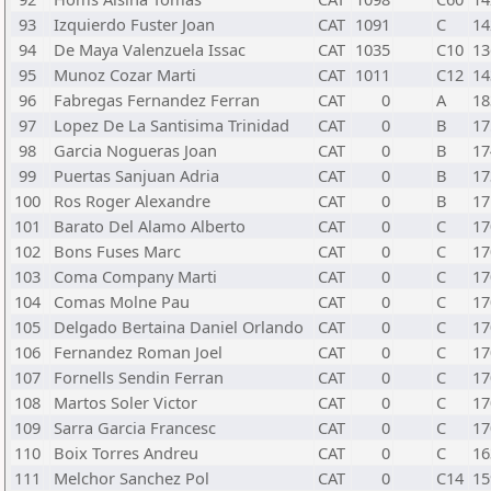
93
Izquierdo Fuster Joan
CAT
1091
C
14
94
De Maya Valenzuela Issac
CAT
1035
C10
13
95
Munoz Cozar Marti
CAT
1011
C12
14
96
Fabregas Fernandez Ferran
CAT
0
A
18
97
Lopez De La Santisima Trinidad
CAT
0
B
17
98
Garcia Nogueras Joan
CAT
0
B
17
99
Puertas Sanjuan Adria
CAT
0
B
17
100
Ros Roger Alexandre
CAT
0
B
17
101
Barato Del Alamo Alberto
CAT
0
C
17
102
Bons Fuses Marc
CAT
0
C
17
103
Coma Company Marti
CAT
0
C
17
104
Comas Molne Pau
CAT
0
C
17
105
Delgado Bertaina Daniel Orlando
CAT
0
C
17
106
Fernandez Roman Joel
CAT
0
C
17
107
Fornells Sendin Ferran
CAT
0
C
17
108
Martos Soler Victor
CAT
0
C
17
109
Sarra Garcia Francesc
CAT
0
C
17
110
Boix Torres Andreu
CAT
0
C
16
111
Melchor Sanchez Pol
CAT
0
C14
15