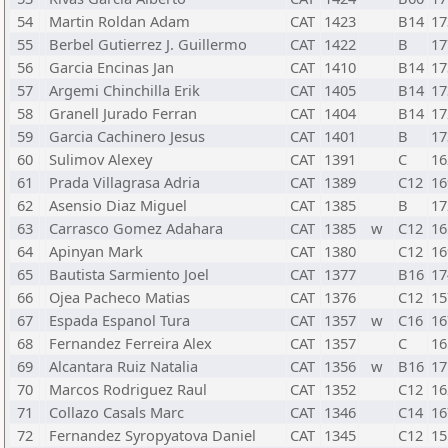
54
Martin Roldan Adam
CAT
1423
B14
17
55
Berbel Gutierrez J. Guillermo
CAT
1422
B
17
56
Garcia Encinas Jan
CAT
1410
B14
17
57
Argemi Chinchilla Erik
CAT
1405
B14
17
58
Granell Jurado Ferran
CAT
1404
B14
17
59
Garcia Cachinero Jesus
CAT
1401
B
17
60
Sulimov Alexey
CAT
1391
C
16
61
Prada Villagrasa Adria
CAT
1389
C12
16
62
Asensio Diaz Miguel
CAT
1385
B
17
63
Carrasco Gomez Adahara
CAT
1385
w
C12
16
64
Apinyan Mark
CAT
1380
C12
16
65
Bautista Sarmiento Joel
CAT
1377
B16
17
66
Ojea Pacheco Matias
CAT
1376
C12
15
67
Espada Espanol Tura
CAT
1357
w
C16
16
68
Fernandez Ferreira Alex
CAT
1357
C
16
69
Alcantara Ruiz Natalia
CAT
1356
w
B16
17
70
Marcos Rodriguez Raul
CAT
1352
C12
16
71
Collazo Casals Marc
CAT
1346
C14
16
72
Fernandez Syropyatova Daniel
CAT
1345
C12
15