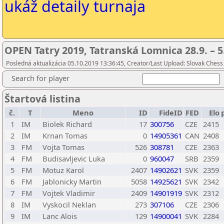
ukáž detaily turnaja
OPEN Tatry 2019, Tatranská Lomnica 28.9. – 5
Posledná aktualizácia 05.10.2019 13:36:45, Creator/Last Upload: Slovak Chess
Search for player
Štartová listina
č.
T
Meno
ID
FideID
FED
Elo
1
IM
Biolek Richard
17
300756
CZE
2415
2
IM
Krnan Tomas
0
14905361
CAN
2408
3
FM
Vojta Tomas
526
308781
CZE
2363
4
FM
Budisavljevic Luka
0
960047
SRB
2359
5
FM
Motuz Karol
2407
14902621
SVK
2359
6
FM
Jablonicky Martin
5058
14925621
SVK
2342
7
FM
Vojtek Vladimir
2409
14901919
SVK
2312
8
IM
Vyskocil Neklan
273
307106
CZE
2306
9
IM
Lanc Alois
129
14900041
SVK
2284