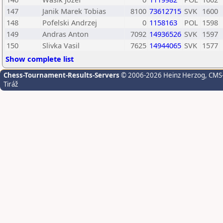
147
Janik Marek Tobias
8100
73612715
SVK
1600
148
Pofelski Andrzej
0
1158163
POL
1598
149
Andras Anton
7092
14936526
SVK
1597
150
Slivka Vasil
7625
14944065
SVK
1577
Show complete list
Chess-Tournament-Results-Servers
© 2006-2026 Heinz Herzog
, CMS
Tiráž