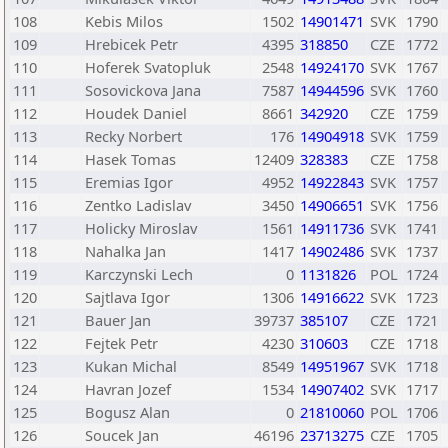
108
Kebis Milos
1502
14901471
SVK
1790
109
Hrebicek Petr
4395
318850
CZE
1772
110
Hoferek Svatopluk
2548
14924170
SVK
1767
111
Sosovickova Jana
7587
14944596
SVK
1760
112
Houdek Daniel
8661
342920
CZE
1759
113
Recky Norbert
176
14904918
SVK
1759
114
Hasek Tomas
12409
328383
CZE
1758
115
Eremias Igor
4952
14922843
SVK
1757
116
Zentko Ladislav
3450
14906651
SVK
1756
117
Holicky Miroslav
1561
14911736
SVK
1741
118
Nahalka Jan
1417
14902486
SVK
1737
119
Karczynski Lech
0
1131826
POL
1724
120
Sajtlava Igor
1306
14916622
SVK
1723
121
Bauer Jan
39737
385107
CZE
1721
122
Fejtek Petr
4230
310603
CZE
1718
123
Kukan Michal
8549
14951967
SVK
1718
124
Havran Jozef
1534
14907402
SVK
1717
125
Bogusz Alan
0
21810060
POL
1706
126
Soucek Jan
46196
23713275
CZE
1705