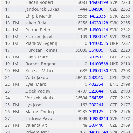
10
Fiacan Robert
3084
14903199
SVK
2273
11
Jandourek Lukas
444
304930
CZE
2262
12
Chlpik Martin
5565
14923351
SVK
2256
13
FM
Jakab Bela
6256
14933128
SVK
2255
14
IM
Petran Peter
3545
14900114
SVK
2242
15
IM
Franzen Jozef
109
14900181
SVK
2238
16
IM
Piankov Evgenij
0
14100525
UKR
2237
17
Hurdzan Tomas
35038
361895
CZE
2229
18
FM
Daels Marc
0
201502
BEL
2226
19
IM
Borsos Bogdan
0
14100568
UKR
2210
20
FM
Kolesar Milan
683
14900130
SVK
2203
21
Vojta Jakub
38405
382515
CZE
2202
22
FM
Lyell Mark
0
402354
ENG
2198
23
Zidek Vaclav
14707
322644
CZE
2193
24
Vorisek Jakub
36584
364355
CZE
2182
25
FM
Lys Josef
163
302244
CZE
2177
26
FM
Matras Ondrej
3235
309125
CZE
2176
27
Endresz Pavol
4039
14928213
SVK
2172
28
FM
Valenta Vit
48
307440
CZE
2169
29
Privara Igor
159
14901340
SVK
2169