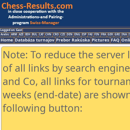
Logged on: Gast
Arabic
ARM
AZE
BIH
BUL
CAT
CHN
CRO
CZE
DEN
ENG
ESP
FAI
FIN
FRA
GER
GRE
INA
I
Home
Databáza turnajov
Prebor Rakúska
Pictures
FAQ
Onl
Note: To reduce the server 
of all links by search engin
and Co, all links for tourn
weeks (end-date) are shown 
following button: