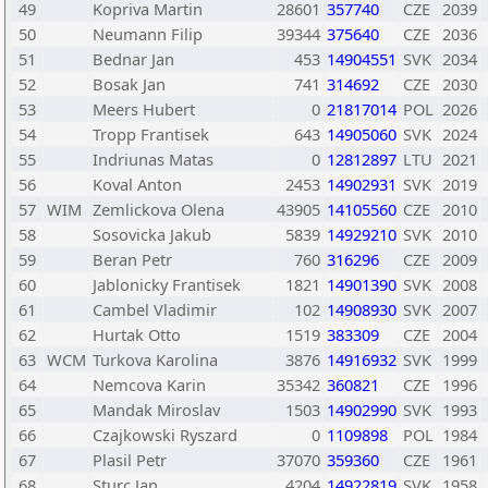
49
Kopriva Martin
28601
357740
CZE
2039
50
Neumann Filip
39344
375640
CZE
2036
51
Bednar Jan
453
14904551
SVK
2034
52
Bosak Jan
741
314692
CZE
2030
53
Meers Hubert
0
21817014
POL
2026
54
Tropp Frantisek
643
14905060
SVK
2024
55
Indriunas Matas
0
12812897
LTU
2021
56
Koval Anton
2453
14902931
SVK
2019
57
WIM
Zemlickova Olena
43905
14105560
CZE
2010
58
Sosovicka Jakub
5839
14929210
SVK
2010
59
Beran Petr
760
316296
CZE
2009
60
Jablonicky Frantisek
1821
14901390
SVK
2008
61
Cambel Vladimir
102
14908930
SVK
2007
62
Hurtak Otto
1519
383309
CZE
2004
63
WCM
Turkova Karolina
3876
14916932
SVK
1999
64
Nemcova Karin
35342
360821
CZE
1996
65
Mandak Miroslav
1503
14902990
SVK
1993
66
Czajkowski Ryszard
0
1109898
POL
1984
67
Plasil Petr
37070
359360
CZE
1961
68
Sturc Jan
4204
14922819
SVK
1958