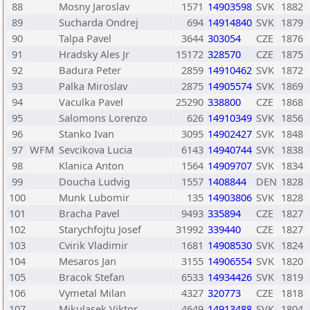
88
Mosny Jaroslav
1571
14903598
SVK
1882
89
Sucharda Ondrej
694
14914840
SVK
1879
90
Talpa Pavel
3644
303054
CZE
1876
91
Hradsky Ales Jr
15172
328570
CZE
1875
92
Badura Peter
2859
14910462
SVK
1872
93
Palka Miroslav
2875
14905574
SVK
1869
94
Vaculka Pavel
25290
338800
CZE
1868
95
Salomons Lorenzo
626
14910349
SVK
1856
96
Stanko Ivan
3095
14902427
SVK
1848
97
WFM
Sevcikova Lucia
6143
14940744
SVK
1838
98
Klanica Anton
1564
14909707
SVK
1834
99
Doucha Ludvig
1557
1408844
DEN
1828
100
Munk Lubomir
135
14903806
SVK
1828
101
Bracha Pavel
9493
335894
CZE
1827
102
Starychfojtu Josef
31992
339440
CZE
1827
103
Cvirik Vladimir
1681
14908530
SVK
1824
104
Mesaros Jan
3155
14906554
SVK
1820
105
Bracok Stefan
6533
14934426
SVK
1819
106
Vymetal Milan
4327
320773
CZE
1818
107
Mikulasek Viktor
4649
14913488
SVK
1804