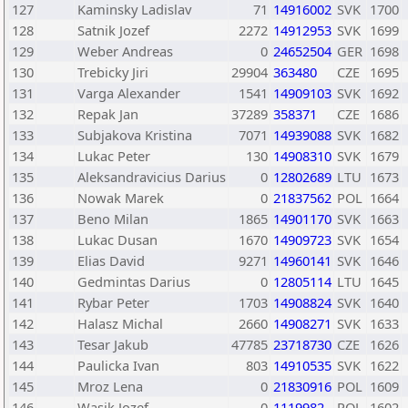
127
Kaminsky Ladislav
71
14916002
SVK
1700
128
Satnik Jozef
2272
14912953
SVK
1699
129
Weber Andreas
0
24652504
GER
1698
130
Trebicky Jiri
29904
363480
CZE
1695
131
Varga Alexander
1541
14909103
SVK
1692
132
Repak Jan
37289
358371
CZE
1686
133
Subjakova Kristina
7071
14939088
SVK
1682
134
Lukac Peter
130
14908310
SVK
1679
135
Aleksandravicius Darius
0
12802689
LTU
1673
136
Nowak Marek
0
21837562
POL
1664
137
Beno Milan
1865
14901170
SVK
1663
138
Lukac Dusan
1670
14909723
SVK
1654
139
Elias David
9271
14960141
SVK
1646
140
Gedmintas Darius
0
12805114
LTU
1645
141
Rybar Peter
1703
14908824
SVK
1640
142
Halasz Michal
2660
14908271
SVK
1633
143
Tesar Jakub
47785
23718730
CZE
1626
144
Paulicka Ivan
803
14910535
SVK
1622
145
Mroz Lena
0
21830916
POL
1609
146
Wasik Jozef
0
1119982
POL
1602