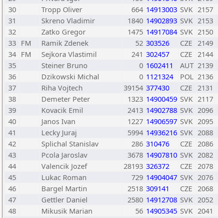
30
Tropp Oliver
664
14913003
SVK
2157
31
Skreno Vladimir
1840
14902893
SVK
2153
32
Zatko Gregor
1475
14917084
SVK
2150
33
FM
Ramik Zdenek
52
303526
CZE
2149
34
FM
Sejkora Vlastimil
241
302457
CZE
2144
35
Steiner Bruno
0
1602411
AUT
2139
36
Dzikowski Michal
0
1121324
POL
2136
37
Riha Vojtech
39154
377430
CZE
2131
38
Demeter Peter
1323
14900459
SVK
2117
39
Kovacik Emil
2413
14902788
SVK
2096
40
Janos Ivan
1227
14906597
SVK
2095
41
Lecky Juraj
5994
14936216
SVK
2088
42
Splichal Stanislav
286
310476
CZE
2086
43
Pcola Jaroslav
3678
14907810
SVK
2082
44
Valencik Jozef
28193
326372
CZE
2078
45
Lukac Roman
729
14904047
SVK
2076
46
Bargel Martin
2518
309141
CZE
2068
47
Gettler Daniel
2580
14912708
SVK
2052
48
Mikusik Marian
56
14905345
SVK
2041