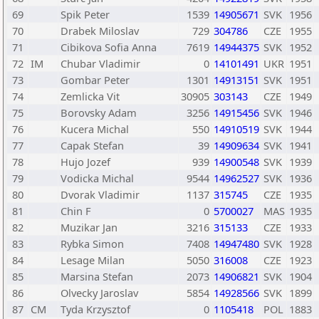
69
Spik Peter
1539
14905671
SVK
1956
70
Drabek Miloslav
729
304786
CZE
1955
71
Cibikova Sofia Anna
7619
14944375
SVK
1952
72
IM
Chubar Vladimir
0
14101491
UKR
1951
73
Gombar Peter
1301
14913151
SVK
1951
74
Zemlicka Vit
30905
303143
CZE
1949
75
Borovsky Adam
3256
14915456
SVK
1946
76
Kucera Michal
550
14910519
SVK
1944
77
Capak Stefan
39
14909634
SVK
1941
78
Hujo Jozef
939
14900548
SVK
1939
79
Vodicka Michal
9544
14962527
SVK
1936
80
Dvorak Vladimir
1137
315745
CZE
1935
81
Chin F
0
5700027
MAS
1935
82
Muzikar Jan
3216
315133
CZE
1933
83
Rybka Simon
7408
14947480
SVK
1928
84
Lesage Milan
5050
316008
CZE
1923
85
Marsina Stefan
2073
14906821
SVK
1904
86
Olvecky Jaroslav
5854
14928566
SVK
1899
87
CM
Tyda Krzysztof
0
1105418
POL
1883