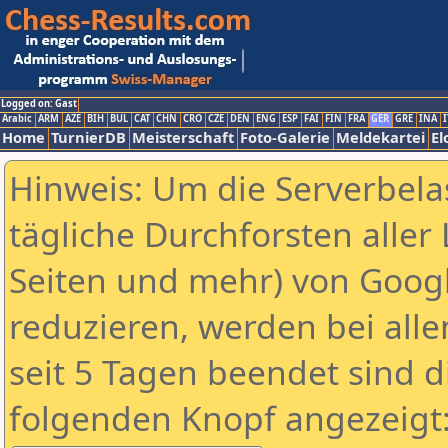
Logged on: Gast
Arabic
ARM
AZE
BIH
BUL
CAT
CHN
CRO
CZE
DEN
ENG
ESP
FAI
FIN
FRA
GER
GRE
INA
I
Home
TurnierDB
Meisterschaft
Foto-Galerie
Meldekartei
El
Hinweis: Um die Serverbela
tägliche Durchforsten aller 
Seiten und mehr) von Goog
reduzieren, werden bei alle
seit 5 Tagen beendet sind d
folgenden Knopf angezeigt