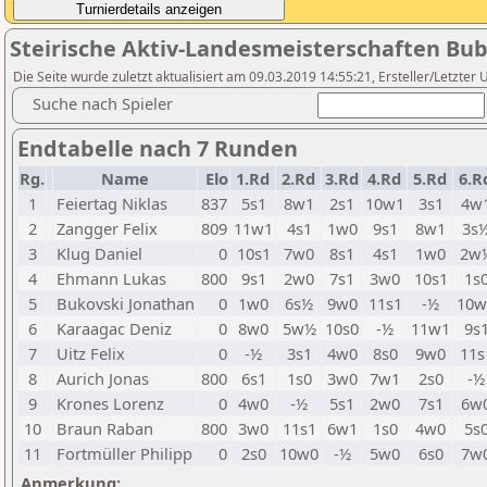
Steirische Aktiv-Landesmeisterschaften Bu
Die Seite wurde zuletzt aktualisiert am 09.03.2019 14:55:21, Ersteller/Letzte
Suche nach Spieler
Endtabelle nach 7 Runden
Rg.
Name
Elo
1.Rd
2.Rd
3.Rd
4.Rd
5.Rd
6.R
1
Feiertag Niklas
837
5s1
8w1
2s1
10w1
3s1
4w
2
Zangger Felix
809
11w1
4s1
1w0
9s1
8w1
3s
3
Klug Daniel
0
10s1
7w0
8s1
4s1
1w0
2w
4
Ehmann Lukas
800
9s1
2w0
7s1
3w0
10s1
1s
5
Bukovski Jonathan
0
1w0
6s½
9w0
11s1
-½
10w
6
Karaagac Deniz
0
8w0
5w½
10s0
-½
11w1
9s
7
Uitz Felix
0
-½
3s1
4w0
8s0
9w0
11s
8
Aurich Jonas
800
6s1
1s0
3w0
7w1
2s0
-½
9
Krones Lorenz
0
4w0
-½
5s1
2w0
7s1
6w
10
Braun Raban
800
3w0
11s1
6w1
1s0
4w0
5s
11
Fortmüller Philipp
0
2s0
10w0
-½
5w0
6s0
7w
Anmerkung: