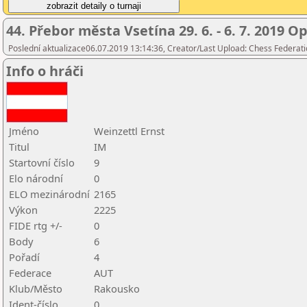
44. Přebor města Vsetína 29. 6. - 6. 7. 2019 O
Poslední aktualizace06.07.2019 13:14:36, Creator/Last Upload: Chess Federati
Info o hráči
Jméno
Weinzettl Ernst
Titul
IM
Startovní číslo
9
Elo národní
0
ELO mezinárodní
2165
Výkon
2225
FIDE rtg +/-
0
Body
6
Pořadí
4
Federace
AUT
Klub/Město
Rakousko
Ident-číslo
0