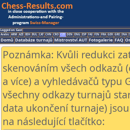
Logged on: Gast
Arabic
ARM
AZE
BIH
BUL
CAT
CHN
CRO
CZE
DEN
ENG
ESP
FAI
FIN
FRA
GER
GRE
INA
I
Domů
Databáze turnajů
Mistrovství AUT
Fotogalerie
FAQ
On
Poznámka: Kvůli redukci za
skenováním všech odkazů (
a více) a vyhledávačů typu 
všechny odkazy turnajů star
data ukončení turnaje) jsou
na následující tlačítko: