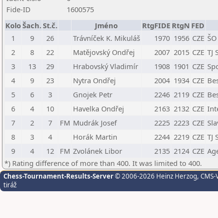
Fide-ID
1600575
Kolo
Šach.
St.č.
Jméno
RtgFIDE
RtgN
FED
1
9
26
Trávníček K. Mikuláš
1970
1956
CZE
ŠO
2
8
22
Matějovský Ondřej
2007
2015
CZE
TJ 
3
13
29
Hrabovský Vladimír
1908
1901
CZE
Spo
4
9
23
Nytra Ondřej
2004
1934
CZE
Bes
5
6
3
Gnojek Petr
2246
2119
CZE
Bes
6
4
10
Havelka Ondřej
2163
2132
CZE
Int
7
2
7
FM
Mudrák Josef
2225
2223
CZE
Sla
8
3
4
Horák Martin
2244
2219
CZE
TJ 
9
4
12
FM
Zvolánek Libor
2135
2124
CZE
Ag
*) Rating difference of more than 400. It was limited to 400.
Chess-Tournament-Results-Server
© 2006-2026 Heinz Herzog
, CMS-
tiráž