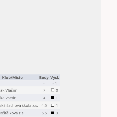
Klub/Místo
Body
Výsl.
-
- 1
tak Vlašim
7
0
ka Vsetín
4
1
ká šachová škola z.s.
4,5
1
ošťálková z.s.
5,5
0