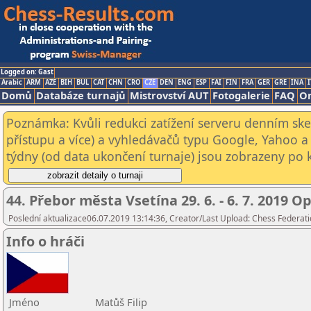
Logged on: Gast
Arabic
ARM
AZE
BIH
BUL
CAT
CHN
CRO
CZE
DEN
ENG
ESP
FAI
FIN
FRA
GER
GRE
INA
I
Domů
Databáze turnajů
Mistrovství AUT
Fotogalerie
FAQ
On
Poznámka: Kvůli redukci zatížení serveru denním s
přístupu a více) a vyhledávačů typu Google, Yahoo a 
týdny (od data ukončení turnaje) jsou zobrazeny po kl
44. Přebor města Vsetína 29. 6. - 6. 7. 2019 O
Poslední aktualizace06.07.2019 13:14:36, Creator/Last Upload: Chess Federati
Info o hráči
Jméno
Matůš Filip