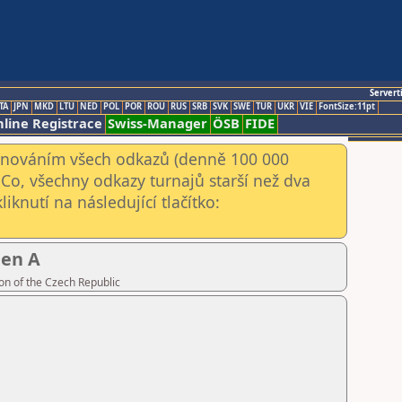
Servert
TA
JPN
MKD
LTU
NED
POL
POR
ROU
RUS
SRB
SVK
SWE
TUR
UKR
VIE
FontSize:11pt
line Registrace
Swiss-Manager
ÖSB
FIDE
kenováním všech odkazů (denně 100 000
Co, všechny odkazy turnajů starší než dva
iknutí na následující tlačítko:
pen A
on of the Czech Republic