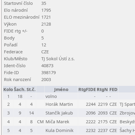
Startovní číslo
35
Elo národní
1795
ELO mezinárodní
1721
Výkon
2128
FIDE rtg +/-
0
Body
5
Pořadí
12
Federace
CZE
Klub/Město
TJ Sokol Ústí z.s.
Ident-číslo
40873
Fide-ID
398179
Rok narození
2003
Kolo
Šach.
St.č.
Jméno
RtgFIDE
RtgN
FED
1
18
-
volno
-
-
-
2
4
4
Horák Martin
2244
2219
CZE
TJ Spar
3
9
14
Stančík Jakub
2096
2093
CZE
Zbrojov
4
4
8
CM
Miča Marek
2222
2175
CZE
Beskyds
5
4
5
Kula Dominik
2232
2237
CZE
Šachy H