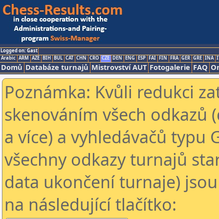
Logged on: Gast
Arabic
ARM
AZE
BIH
BUL
CAT
CHN
CRO
CZE
DEN
ENG
ESP
FAI
FIN
FRA
GER
GRE
INA
I
Domů
Databáze turnajů
Mistrovství AUT
Fotogalerie
FAQ
On
Poznámka: Kvůli redukci za
skenováním všech odkazů (
a více) a vyhledávačů typu 
všechny odkazy turnajů star
data ukončení turnaje) jsou
na následující tlačítko: