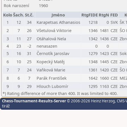
Rok narození
1960
Kolo
Šach.
St.č.
Jméno
RtgFIDE
RtgN
FED
K
1
12
34
Karapetsas Athanasios
1218
0
SVK
ŠK 
2
7
26
Všetulová Viktorie
1346
1481
CZE
ŠO 
3
11
27
Otáhalová Nela
1342
1436
CZE
Zbr
4
23
-2
nenasazen
0
0
5
16
31
Černotík Jaroslav
1279
1423
CZE
Sok
6
10
25
Kopecký Matěj
1348
1445
CZE
Zbr
7
7
24
Vaňková Marie
1361
1420
CZE
ŠO 
8
6
7
Parák František
1642
1660
CZE
MEZ
9
9
29
Hlouch Lubomír
1295
1163
CZE
Zbr
*) Rating difference of more than 400. It was limited to 400.
Chess-Tournament-Results-Server
© 2006-2026 Heinz Herzog
, CMS-
tiráž