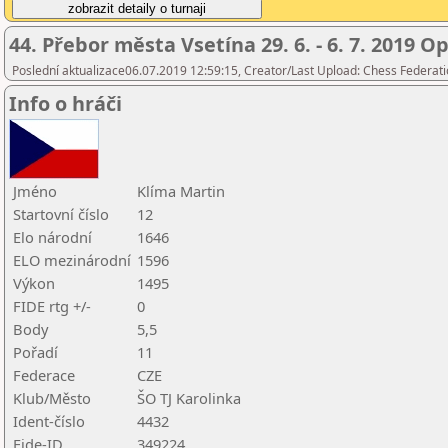
44. Přebor města Vsetína 29. 6. - 6. 7. 2019 O
Poslední aktualizace06.07.2019 12:59:15, Creator/Last Upload: Chess Federati
Info o hráči
Jméno
Klíma Martin
Startovní číslo
12
Elo národní
1646
ELO mezinárodní
1596
Výkon
1495
FIDE rtg +/-
0
Body
5,5
Pořadí
11
Federace
CZE
Klub/Město
ŠO TJ Karolinka
Ident-číslo
4432
Fide-ID
349224