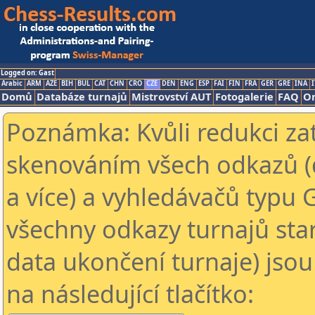
Logged on: Gast
Arabic
ARM
AZE
BIH
BUL
CAT
CHN
CRO
CZE
DEN
ENG
ESP
FAI
FIN
FRA
GER
GRE
INA
I
Domů
Databáze turnajů
Mistrovství AUT
Fotogalerie
FAQ
On
Poznámka: Kvůli redukci za
skenováním všech odkazů (
a více) a vyhledávačů typu 
všechny odkazy turnajů star
data ukončení turnaje) jsou
na následující tlačítko: