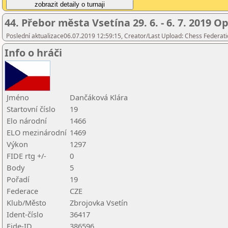
44. Přebor města Vsetína 29. 6. - 6. 7. 2019 O
Poslední aktualizace06.07.2019 12:59:15, Creator/Last Upload: Chess Federati
Info o hráči
Jméno
Dančáková Klára
Startovní číslo
19
Elo národní
1466
ELO mezinárodní
1469
Výkon
1297
FIDE rtg +/-
0
Body
5
Pořadí
19
Federace
CZE
Klub/Město
Zbrojovka Vsetín
Ident-číslo
36417
Fide-ID
386596