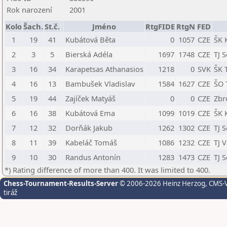
Rok narození
2001
Kolo
Šach.
St.č.
Jméno
RtgFIDE
RtgN
FED
1
19
41
Kubátová Běta
0
1057
CZE
ŠK 
2
3
5
Bierská Adéla
1697
1748
CZE
TJ S
3
16
34
Karapetsas Athanasios
1218
0
SVK
ŠK 
4
16
13
Bambušek Vladislav
1584
1627
CZE
ŠO 
5
19
44
Zajíček Matyáš
0
0
CZE
Zbr
6
16
38
Kubátová Ema
1099
1019
CZE
ŠK 
7
12
32
Dorňák Jakub
1262
1302
CZE
TJ S
8
11
39
Kabeláč Tomáš
1086
1232
CZE
TJ 
9
10
30
Randus Antonín
1283
1473
CZE
TJ S
*) Rating difference of more than 400. It was limited to 400.
Chess-Tournament-Results-Server
© 2006-2026 Heinz Herzog
, CMS-
tiráž