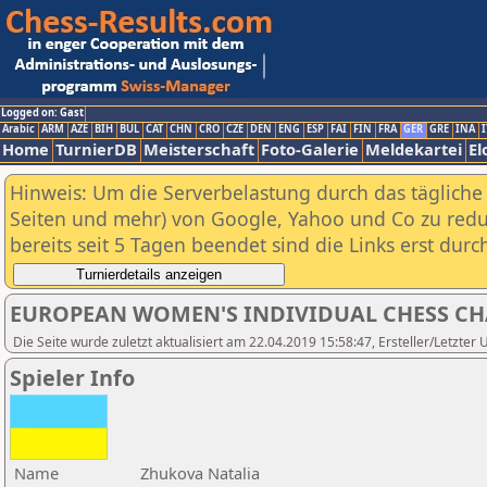
Logged on: Gast
Arabic
ARM
AZE
BIH
BUL
CAT
CHN
CRO
CZE
DEN
ENG
ESP
FAI
FIN
FRA
GER
GRE
INA
I
Home
TurnierDB
Meisterschaft
Foto-Galerie
Meldekartei
El
Hinweis: Um die Serverbelastung durch das tägliche D
Seiten und mehr) von Google, Yahoo und Co zu reduz
bereits seit 5 Tagen beendet sind die Links erst dur
EUROPEAN WOMEN'S INDIVIDUAL CHESS C
Die Seite wurde zuletzt aktualisiert am 22.04.2019 15:58:47, Ersteller/Letzter
Spieler Info
Name
Zhukova Natalia