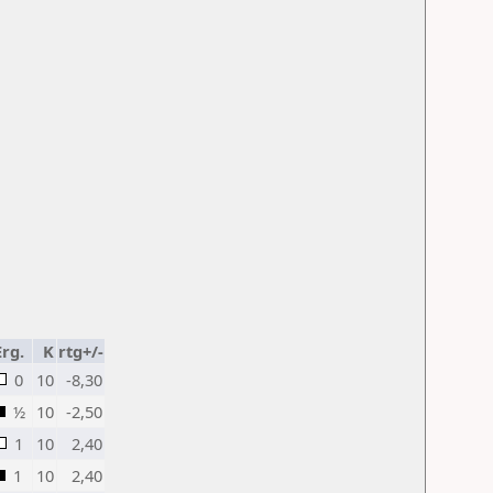
Erg.
K
rtg+/-
0
10
-8,30
½
10
-2,50
1
10
2,40
1
10
2,40