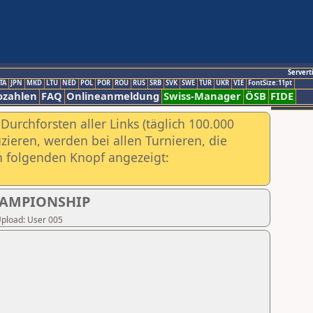
Servert
TA
JPN
MKD
LTU
NED
POL
POR
ROU
RUS
SRB
SVK
SWE
TUR
UKR
VIE
FontSize:11pt
ozahlen
FAQ
Onlineanmeldung
Swiss-Manager
ÖSB
FIDE
urchforsten aller Links (täglich 100.000
ieren, werden bei allen Turnieren, die
ch folgenden Knopf angezeigt:
HAMPIONSHIP
 Upload: User 005