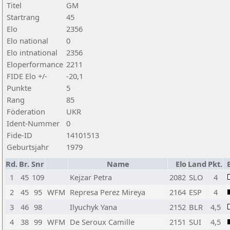
Titel
GM
Startrang
45
Elo
2356
Elo national
0
Elo intnational
2356
Eloperformance
2211
FIDE Elo +/-
-20,1
Punkte
5
Rang
85
Föderation
UKR
Ident-Nummer
0
Fide-ID
14101513
Geburtsjahr
1979
Rd.
Br.
Snr
Name
Elo
Land
Pkt.
1
45
109
Kejzar Petra
2082
SLO
4
2
45
95
WFM
Represa Perez Mireya
2164
ESP
4
3
46
98
Ilyuchyk Yana
2152
BLR
4,5
4
38
99
WFM
De Seroux Camille
2151
SUI
4,5