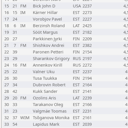
15
21
FM
Bick John D
USA
2237
4,
16
15
IM
Kärner Hillar
EST
2273
4,
17
24
Vorobjov Pavel
EST
2227
4,
18
6
IM
Berzinsh Roland
LAT
2425
4,
19
31
Sööt Margus
EST
2182
4,
20
27
Parkkinen Jyrki
FIN
2209
4,
21
7
FM
Shishkov Andrei
EST
2382
4,
22
39
Paronen Petteri
FIN
2154
4,
23
29
Sharankov Grigory
RUS
2197
4,
24
16
FM
Annenkov Kirill
RUS
2272
4,
25
22
Valner Uku
EST
2237
4
26
30
Tusa Tuukka
FIN
2194
4
27
34
Dubrovin Robert
EST
2164
4
28
42
Kukk Sander
EST
2141
4
29
20
FM
Ozolins Aris
LAT
2239
4
30
33
Tarakanov Oleg
EST
2166
4
31
23
Valgmäe Toomas
EST
2231
4
32
37
WIM
Tsõganova Monika
EST
2161
4
33
54
Lapidus Mark
EST
2039
4