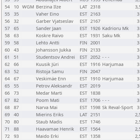
54
10
WGM
Berzina Ilze
LAT
2318
3,
55
35
Vaher Eino
EST
2163
3
56
32
Garber Vjatseslav
EST
2167
3
57
65
Sander Jaan
EST
1926
Kadrioru Mk
3
58
63
Koskre Raivo
EST
1931
Saku Mk
3
59
58
Lehto Antti
FIN
2001
3
60
43
Johansson Jukka
FIN
2133
3
61
51
Studentsov Andrei
EST
2052
- - -
3
62
66
Kuusik Jüri
EST
1916
Harjumaa
3
63
52
Ristoja Samu
FIN
2047
3
64
67
Veskimäe Enn
EST
1910
Harjumaa
3
65
55
Petrov Aleksandr
EST
2019
3
66
73
Medar Marti
EST
1838
3
67
82
Poom Mati
EST
1706
- - -
3
68
87
Narva Mai
EST
1598
Sk Reval-Sport
3
69
40
Mierins Eriks
LAT
2151
2,
70
80
Staub Madis
EST
1746
2,
71
88
Haavamae Henrik
EST
1564
2,
72
93
Maido Erki
EST
1358
2,