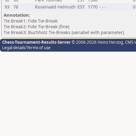
93
78
Rosenvald Helmuth
EST
1770
- - -
0
Annotation:
Tie Break1: Fide Tie-Break
Tie Break2: Fide Tie-Break (fine)
Tie Break3: Buchholz Tie-Breaks (variabel with parameter)
Chess-Tournament-Results-Server
© 2006-2026 Heinz Herzog
, CMS-
Legal details/Terms of use