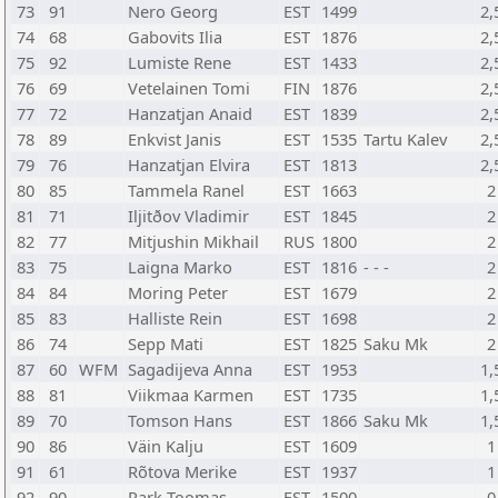
73
91
Nero Georg
EST
1499
2,
74
68
Gabovits Ilia
EST
1876
2,
75
92
Lumiste Rene
EST
1433
2,
76
69
Vetelainen Tomi
FIN
1876
2,
77
72
Hanzatjan Anaid
EST
1839
2,
78
89
Enkvist Janis
EST
1535
Tartu Kalev
2,
79
76
Hanzatjan Elvira
EST
1813
2,
80
85
Tammela Ranel
EST
1663
2
81
71
Iljitðov Vladimir
EST
1845
2
82
77
Mitjushin Mikhail
RUS
1800
2
83
75
Laigna Marko
EST
1816
- - -
2
84
84
Moring Peter
EST
1679
2
85
83
Halliste Rein
EST
1698
2
86
74
Sepp Mati
EST
1825
Saku Mk
2
87
60
WFM
Sagadijeva Anna
EST
1953
1,
88
81
Viikmaa Karmen
EST
1735
1,
89
70
Tomson Hans
EST
1866
Saku Mk
1,
90
86
Väin Kalju
EST
1609
1
91
61
Rõtova Merike
EST
1937
1
92
90
Park Toomas
EST
1500
0