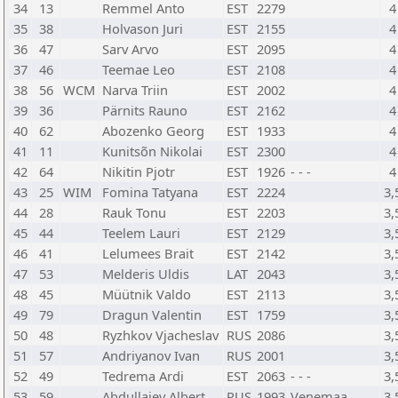
34
13
Remmel Anto
EST
2279
4
35
38
Holvason Juri
EST
2155
4
36
47
Sarv Arvo
EST
2095
4
37
46
Teemae Leo
EST
2108
4
38
56
WCM
Narva Triin
EST
2002
4
39
36
Pärnits Rauno
EST
2162
4
40
62
Abozenko Georg
EST
1933
4
41
11
Kunitsõn Nikolai
EST
2300
4
42
64
Nikitin Pjotr
EST
1926
- - -
4
43
25
WIM
Fomina Tatyana
EST
2224
3,
44
28
Rauk Tonu
EST
2203
3,
45
44
Teelem Lauri
EST
2129
3,
46
41
Lelumees Brait
EST
2142
3,
47
53
Melderis Uldis
LAT
2043
3,
48
45
Müütnik Valdo
EST
2113
3,
49
79
Dragun Valentin
EST
1759
3,
50
48
Ryzhkov Vjacheslav
RUS
2086
3,
51
57
Andriyanov Ivan
RUS
2001
3,
52
49
Tedrema Ardi
EST
2063
- - -
3,
53
59
Abdullajev Albert
RUS
1993
Venemaa
3,