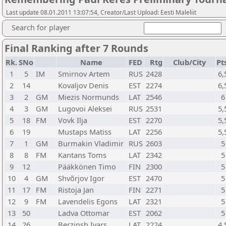
Last update 08.01.2011 13:07:54, Creator/Last Upload: Eesti Maleliit
Search for player
Final Ranking after 7 Rounds
Rk.
SNo
Name
FED
Rtg
Club/City
Pt
1
5
IM
Smirnov Artem
RUS
2428
6,
2
14
Kovaljov Denis
EST
2274
6,
3
2
GM
Miezis Normunds
LAT
2546
6
4
3
GM
Lugovoi Aleksei
RUS
2531
5,
5
18
FM
Vovk Ilja
EST
2270
5,
6
19
Mustaps Matiss
LAT
2256
5,
7
1
GM
Burmakin Vladimir
RUS
2603
5
8
8
FM
Kantans Toms
LAT
2342
5
9
12
Pääkkönen Timo
FIN
2300
5
10
4
GM
Shvõrjov Igor
EST
2470
5
11
17
FM
Ristoja Jan
FIN
2271
5
12
9
FM
Lavendelis Egons
LAT
2321
5
13
50
Ladva Ottomar
EST
2062
5
14
26
Berzinsh Ivars
LAT
2224
4,