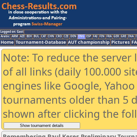
Logged on: Gast
Arabic
ARM
AZE
BIH
BUL
CAT
CHN
CRO
CZE
DEN
ENG
ESP
FAI
FIN
FRA
GER
GRE
INA
I
Home
Tournament-Database
AUT championship
Pictures
F
Note: To reduce the server 
of all links (daily 100.000 s
engines like Google, Yahoo a
tournaments older than 5 d
shown after clicking the fo
Remembering Paul Keres Preliminary Tour