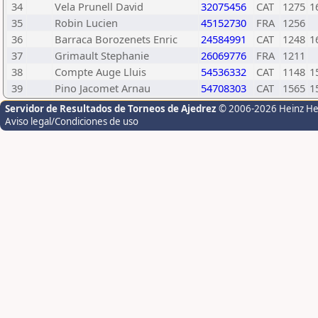
34
Vela Prunell David
32075456
CAT
1275
1
35
Robin Lucien
45152730
FRA
1256
36
Barraca Borozenets Enric
24584991
CAT
1248
1
37
Grimault Stephanie
26069776
FRA
1211
38
Compte Auge Lluis
54536332
CAT
1148
1
39
Pino Jacomet Arnau
54708303
CAT
1565
1
Servidor de Resultados de Torneos de Ajedrez
© 2006-2026 Heinz H
Aviso legal/Condiciones de uso