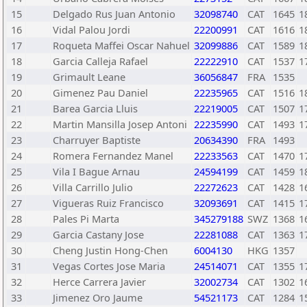
15
Delgado Rus Juan Antonio
32098740
CAT
1645
1
16
Vidal Palou Jordi
22200991
CAT
1616
1
17
Roqueta Maffei Oscar Nahuel
32099886
CAT
1589
1
18
Garcia Calleja Rafael
22222910
CAT
1537
1
19
Grimault Leane
36056847
FRA
1535
20
Gimenez Pau Daniel
22235965
CAT
1516
1
21
Barea Garcia Lluis
22219005
CAT
1507
1
22
Martin Mansilla Josep Antoni
22235990
CAT
1493
1
23
Charruyer Baptiste
20634390
FRA
1493
24
Romera Fernandez Manel
22233563
CAT
1470
1
25
Vila I Bague Arnau
24594199
CAT
1459
1
26
Villa Carrillo Julio
22272623
CAT
1428
1
27
Vigueras Ruiz Francisco
32093691
CAT
1415
1
28
Pales Pi Marta
345279188
SWZ
1368
1
29
Garcia Castany Jose
22281088
CAT
1363
1
30
Cheng Justin Hong-Chen
6004130
HKG
1357
31
Vegas Cortes Jose Maria
24514071
CAT
1355
1
32
Herce Carrera Javier
32002734
CAT
1302
1
33
Jimenez Oro Jaume
54521173
CAT
1284
1