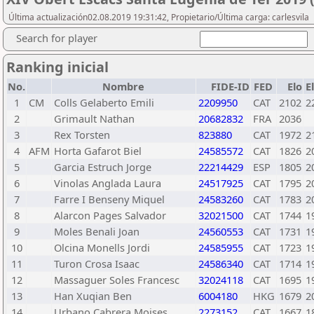
Última actualización02.08.2019 19:31:42, Propietario/Última carga: carlesvila
Search for player
Ranking inicial
No.
Nombre
FIDE-ID
FED
Elo
E
1
CM
Colls Gelaberto Emili
2209950
CAT
2102
2
2
Grimault Nathan
20682832
FRA
2036
3
Rex Torsten
823880
CAT
1972
2
4
AFM
Horta Gafarot Biel
24585572
CAT
1826
2
5
Garcia Estruch Jorge
22214429
ESP
1805
2
6
Vinolas Anglada Laura
24517925
CAT
1795
2
7
Farre I Benseny Miquel
24583260
CAT
1783
2
8
Alarcon Pages Salvador
32021500
CAT
1744
1
9
Moles Benali Joan
24560553
CAT
1731
1
10
Olcina Monells Jordi
24585955
CAT
1723
1
11
Turon Crosa Isaac
24586340
CAT
1714
1
12
Massaguer Soles Francesc
32024118
CAT
1695
1
13
Han Xuqian Ben
6004180
HKG
1679
2
14
Urbano Cabrera Moises
2273152
CAT
1667
1