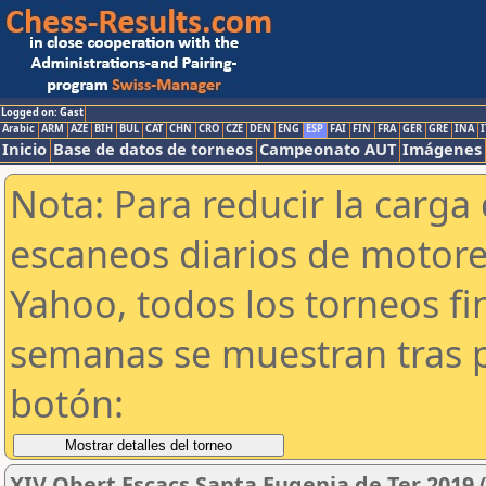
Logged on: Gast
Arabic
ARM
AZE
BIH
BUL
CAT
CHN
CRO
CZE
DEN
ENG
ESP
FAI
FIN
FRA
GER
GRE
INA
I
Inicio
Base de datos de torneos
Campeonato AUT
Imágenes
Nota: Para reducir la carga 
escaneos diarios de motor
Yahoo, todos los torneos f
semanas se muestran tras p
botón:
XIV Obert Escacs Santa Eugenia de Ter 2019 