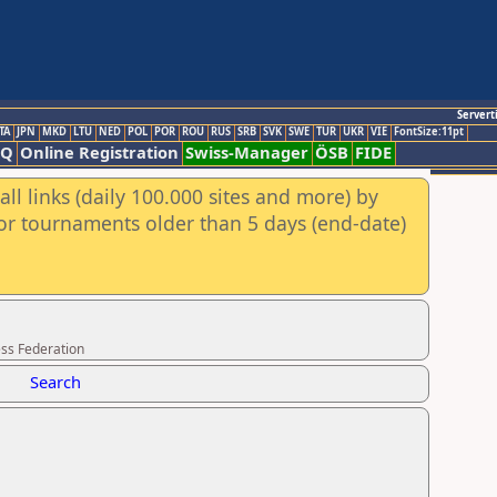
Servert
TA
JPN
MKD
LTU
NED
POL
POR
ROU
RUS
SRB
SVK
SWE
TUR
UKR
VIE
FontSize:11pt
AQ
Online Registration
Swiss-Manager
ÖSB
FIDE
ll links (daily 100.000 sites and more) by
for tournaments older than 5 days (end-date)
ss Federation
Search