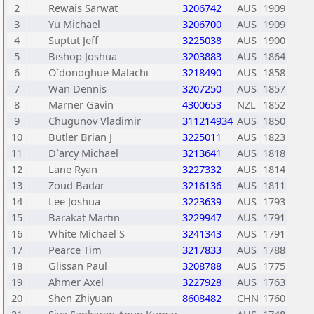
2
Rewais Sarwat
3206742
AUS
1909
3
Yu Michael
3206700
AUS
1909
4
Suptut Jeff
3225038
AUS
1900
5
Bishop Joshua
3203883
AUS
1864
6
O`donoghue Malachi
3218490
AUS
1858
7
Wan Dennis
3207250
AUS
1857
8
Marner Gavin
4300653
NZL
1852
9
Chugunov Vladimir
311214934
AUS
1850
10
Butler Brian J
3225011
AUS
1823
11
D`arcy Michael
3213641
AUS
1818
12
Lane Ryan
3227332
AUS
1814
13
Zoud Badar
3216136
AUS
1811
14
Lee Joshua
3223639
AUS
1793
15
Barakat Martin
3229947
AUS
1791
16
White Michael S
3241343
AUS
1791
17
Pearce Tim
3217833
AUS
1788
18
Glissan Paul
3208788
AUS
1775
19
Ahmer Axel
3227928
AUS
1763
20
Shen Zhiyuan
8608482
CHN
1760