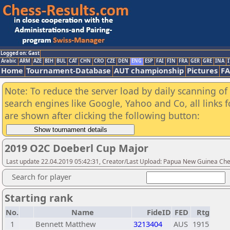
Logged on: Gast
Arabic
ARM
AZE
BIH
BUL
CAT
CHN
CRO
CZE
DEN
ENG
ESP
FAI
FIN
FRA
GER
GRE
INA
I
Home
Tournament-Database
AUT championship
Pictures
F
Note: To reduce the server load by daily scanning of a
search engines like Google, Yahoo and Co, all links 
are shown after clicking the following button:
2019 O2C Doeberl Cup Major
Last update 22.04.2019 05:42:31, Creator/Last Upload: Papua New Guinea Che
Search for player
Starting rank
No.
Name
FideID
FED
Rtg
1
Bennett Matthew
3213404
AUS
1915