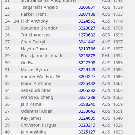
21
Siva Sankaran Anup Kumar
AUS
1748
22
Tsagarakis Angelo
3205851
AUS
1739
23
Parker Trent
3207188
AUS
1733
24
CM
Fikh Anthony
3224562
AUS
1710
25
Soetanto Brandon
3223027
AUS
1705
26
Trinkl Andreas
1270682
GER
1699
27
Chan Darryl
3241440
AUS
1697
28
Haydn Gavin
3210766
AUS
1697
29
Frias Jaime Joshua Ii
5228875
PHI
1694
30
Ge Eva
3227308
AUS
1693
31
Morris Byron
3229149
AUS
1686
32
Vander Wal Fritz W
3204227
AUS
1680
33
Mann Anthony
3235432
AUS
1667
34
Setiabudi Allen
3205282
AUS
1666
35
Wang Ruicheng
3221288
AUS
1662
36
Jain Kamal
5088240
AUS
1659
37
Odenthal Aidan
3233642
AUS
1651
38
Kay James
3224635
AUS
1640
39
Chiverton Fergus
3223213
AUS
1628
40
Jain Anshika
3225127
AUS
1623