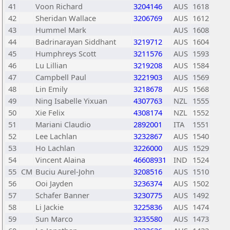
41
Voon Richard
3204146
AUS
1618
42
Sheridan Wallace
3206769
AUS
1612
43
Hummel Mark
AUS
1608
44
Badrinarayan Siddhant
3219712
AUS
1604
45
Humphreys Scott
3211576
AUS
1593
46
Lu Lillian
3219208
AUS
1584
47
Campbell Paul
3221903
AUS
1569
48
Lin Emily
3218678
AUS
1568
49
Ning Isabelle Yixuan
4307763
NZL
1555
50
Xie Felix
4308174
NZL
1552
51
Mariani Claudio
2892001
ITA
1551
52
Lee Lachlan
3232867
AUS
1540
53
Ho Lachlan
3226000
AUS
1529
54
Vincent Alaina
46608931
IND
1524
55
CM
Buciu Aurel-John
3208516
AUS
1510
56
Ooi Jayden
3236374
AUS
1502
57
Schafer Banner
3230775
AUS
1492
58
Li Jackie
3225836
AUS
1474
59
Sun Marco
3235580
AUS
1473