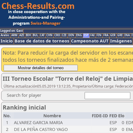
Logged on: Gast
Arabic
ARM
AZE
BIH
BUL
CAT
CHN
CRO
CZE
DEN
ENG
ESP
FAI
FIN
FRA
GER
GRE
INA
I
Inicio
Base de datos de torneos
Campeonato AUT
Imágenes
Nota: Para reducir la carga del servidor en los esc
todos los torneos finalizados hace más de 2 semanas
III Torneo Escolar "Torre del Reloj" de Limpi
Última actualización05.05.2019 13:12:35, Propietario/Última carga: Federació
Search for player
Ranking inicial
No.
Nombre
FIDE-ID
FED
Elo
1
ALVAREZ GARCIA MARIA
ESP
0
ED
2
DE LA PEÑA CASTRO YAGO
ESP
0
EM