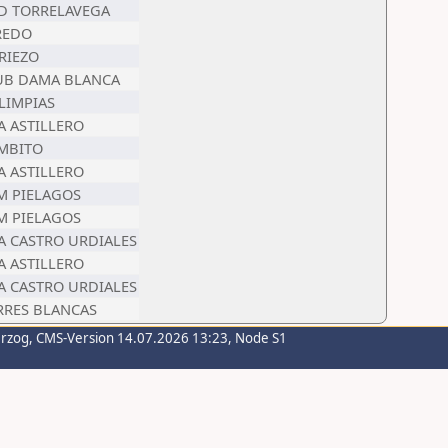
D TORRELAVEGA
REDO
RIEZO
UB DAMA BLANCA
LIMPIAS
A ASTILLERO
MBITO
A ASTILLERO
M PIELAGOS
M PIELAGOS
A CASTRO URDIALES
A ASTILLERO
A CASTRO URDIALES
RRES BLANCAS
erzog
, CMS-Version 14.07.2026 13:23, Node S1