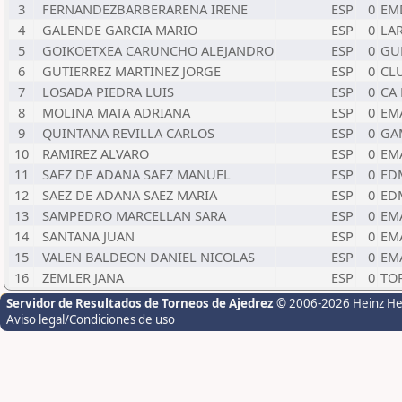
3
FERNANDEZBARBERARENA IRENE
ESP
0
EM
4
GALENDE GARCIA MARIO
ESP
0
LA
5
GOIKOETXEA CARUNCHO ALEJANDRO
ESP
0
GU
6
GUTIERREZ MARTINEZ JORGE
ESP
0
CL
7
LOSADA PIEDRA LUIS
ESP
0
CA 
8
MOLINA MATA ADRIANA
ESP
0
EM
9
QUINTANA REVILLA CARLOS
ESP
0
GA
10
RAMIREZ ALVARO
ESP
0
EM
11
SAEZ DE ADANA SAEZ MANUEL
ESP
0
ED
12
SAEZ DE ADANA SAEZ MARIA
ESP
0
ED
13
SAMPEDRO MARCELLAN SARA
ESP
0
EM
14
SANTANA JUAN
ESP
0
EM
15
VALEN BALDEON DANIEL NICOLAS
ESP
0
EM
16
ZEMLER JANA
ESP
0
TO
Servidor de Resultados de Torneos de Ajedrez
© 2006-2026 Heinz H
Aviso legal/Condiciones de uso