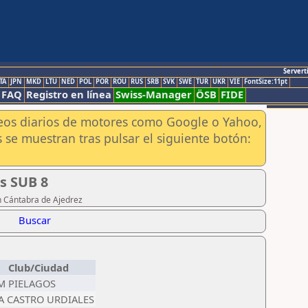
Servert
TA
JPN
MKD
LTU
NED
POL
POR
ROU
RUS
SRB
SVK
SWE
TUR
UKR
VIE
FontSize:11pt
FAQ
Registro en línea
Swiss-Manager
ÖSB
FIDE
aneos diarios de motores como Google o Yahoo,
 se muestran tras pulsar el siguiente botón:
as SUB 8
n Cántabra de Ajedrez
Buscar
Club/Ciudad
M PIELAGOS
A CASTRO URDIALES