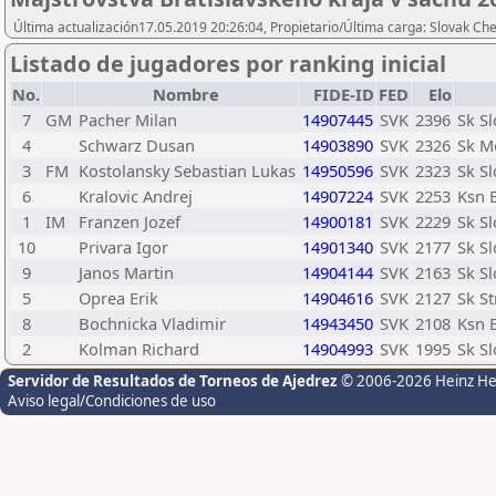
Última actualización17.05.2019 20:26:04, Propietario/Última carga: Slovak Ch
Listado de jugadores por ranking inicial
No.
Nombre
FIDE-ID
FED
Elo
7
GM
Pacher Milan
14907445
SVK
2396
Sk Sl
4
Schwarz Dusan
14903890
SVK
2326
Sk M
3
FM
Kostolansky Sebastian Lukas
14950596
SVK
2323
Sk Sl
6
Kralovic Andrej
14907224
SVK
2253
Ksn B
1
IM
Franzen Jozef
14900181
SVK
2229
Sk Sl
10
Privara Igor
14901340
SVK
2177
Sk Sl
9
Janos Martin
14904144
SVK
2163
Sk Sl
5
Oprea Erik
14904616
SVK
2127
Sk S
8
Bochnicka Vladimir
14943450
SVK
2108
Ksn B
2
Kolman Richard
14904993
SVK
1995
Sk Sl
Servidor de Resultados de Torneos de Ajedrez
© 2006-2026 Heinz H
Aviso legal/Condiciones de uso