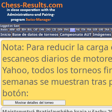
Logged on: Gast
Arabic
ARM
AZE
BIH
BUL
CAT
CHN
CRO
CZE
DEN
ENG
ESP
FAI
FIN
FRA
GER
GRE
INA
I
Inicio
Base de datos de torneos
Campeonato AUT
Imágenes
Nota: Para reducir la carga 
escaneos diarios de motor
Yahoo, todos los torneos f
semanas se muestran tras p
botón:
Majstrovstvá Bratislavského kraja v šachu 2